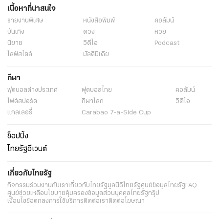
เนื้อหาที่น่าสนใจ
รายงานพิเศษ
หนังสือพิมพ์
คอลัมน์
บันเทิง
ดวง
หวย
นิยาย
วิดีโอ
Podcast
ไลฟ์สไตล์
มัลติมีเดีย
กีฬา
ฟุตบอลต่่างประเทศ
ฟุตบอลไทย
คอลัมน์
ไฟต์สปอร์ต
กีฬาโลก
วิดีโอ
แกลเลอรี่
Carabao 7-a-Side Cup
ช็อปปิ้ง
ไทยรัฐอีเวนต์
เกี่ยวกับไทยรัฐ
กิจกรรม
ร่วมงานกับเรา
เกี่ยวกับไทยรัฐ
มูลนิธิไทยรัฐ
ศูนย์ข้อมูลไทยรัฐ
FAQ
ศูนย์ช่วยเหลือ
นโยบายคุ้มครองข้อมูลส่วนบุคคลไทยรัฐกรุ๊ป
เงื่อนไขข้อตกลงการใช้บริการ
ติดต่อเรา
ติดต่อโฆษณา