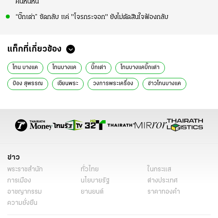
คนหนีหนี้
“บิ๊กเต่า” ซัดกลับ แค่ "โจรกระจอก" ยังไม่ตัดสินใจฟ้องกลับ
แท็กที่เกี่ยวข้อง
โทน บางแค
โทนบางแค
บิ๊กเต่า
โทนบางแคบิ๊กเต่า
ป๋อง สุพรรณ
เซียนพระ
วงการพระเครื่อง
ข่าวโทนบางแค
ตำรวจสอบสวนกลาง
พล.ต.ต.จรูญเกียรติ ปานแก้ว
โทนบางแคเป็นหนี้ใคร
โทนบางแคคือใคร
โทนบางแคประวัติ
โทนบางแคติดหนี้ใคร
โทนบางแคโดนคดีอะไร
ข่าวในกระแส
ข่าวทั่วไทย
รายงานพิเศษ
ข่าวด่วน
ข่าววันนี้
เรื่องเด่น
ข่าว
ไทยรัฐออนไลน์
พระเครื่อง
พระราชสำนัก
ทั่วไทย
ในกระแส
การเมือง
นโยบายรัฐ
ต่างประเทศ
อาชญากรรม
ยานยนต์
ราคาทองคำ
ความยั่งยืน