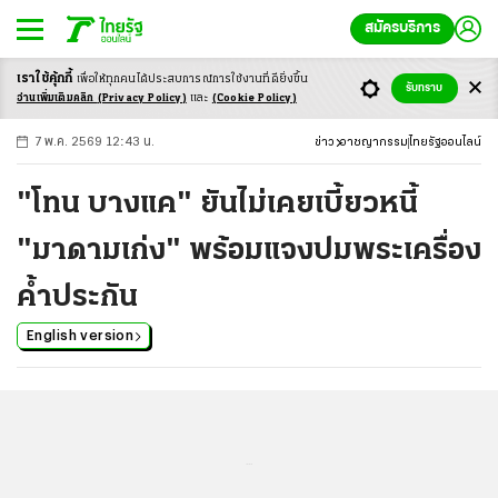
สมัครบริการ
เราใช้คุ้กกี้
เพื่อให้ทุกคนได้ประสบ
การณ์การใช้งานที่ดียิ่งขึ้น
+
ก
ก
-ก
รับทราบ
อ่านเพิ่มเติมคลิก
(Privacy Policy)
และ
(Cookie Policy)
7 พ.ค. 2569 12:43 น.
ข่าว
อาชญากรรม
ไทยรัฐออนไลน์
"โทน บางแค" ยันไม่เคยเบี้ยวหนี้
"มาดามเก่ง" พร้อมแจงปมพระเครื่อง
ค้ำประกัน
English version
...