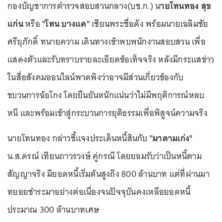
กองบัญชาการตำรวจสอบสวนกลาง(บช.ก.) น
ายโทนทอง สุข
แก่น
หรือ
"โทน บางแค"
เซียนพระชื่อดัง พร้อมนายเฉลิมชัย
ศรียุภักดิ์ ทนายความ เดินทางเข้าพบพนักงานสอบสวน เพื่อ
แสดงตัวและรับทราบรายละเอียดข้อเท็จจริง หลังมีกระแสข่าว
ในสื่อสังคมออนไลน์พาดพิงว่าอาจมีส่วนเกี่ยวข้องกับ
ขบวนการฉ้อโกง โดยยืนยันหนักแน่นว่าไม่มีพฤติการณ์หลบ
หนี และพร้อมเข้าสู่กระบวนการยุติธรรมเพื่อพิสูจน์ความจริง
นายโทนทอง กล่าวชี้แจงประเด็นหนี้สินกับ
"มาดามเก่ง"
น.ส.ดรณ์ เทียนถาวรวงษ์ คู่กรณี โดยยอมรับว่าเป็นหนี้ตาม
สัญญาจริง มียอดหนี้เริ่มต้นสูงถึง 800 ล้านบาท แต่ที่ผ่านมา
ทยอยชำระมาอย่างต่อเนื่องจนปัจจุบันคงเหลือยอดหนี้
ประมาณ 300 ล้านบาทเศษ