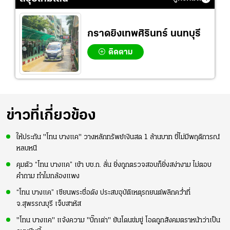
กราดยิงเทพศิรินทร์ นนทบุรี
ติดตาม
ข่าวที่เกี่ยวข้อง
ให้ประกัน "โทน บางแค" วางหลักทรัพย์เงินสด 1 ล้านบาท ชี้ไม่มีพฤติการณ์
หลบหนี
คุมตัว “โทน บางแค” เข้า บช.ก. ลั่น ยิ่งถูกตรวจสอบก็ยิ่งสง่างาม ไม่ตอบ
คำถาม ทำไมกล้องแพง
“โทน บางแค” เซียนพระชื่อดัง ประสบอุบัติเหตุรถยนต์พลิกคว่ำที่
จ.สุพรรณบุรี เจ็บสาหัส
"โทน บางแค" แจ้งความ "บิ๊กเต่า" ยันโดนข่มขู่ โอดถูกสังคมตราหน้าว่าเป็น