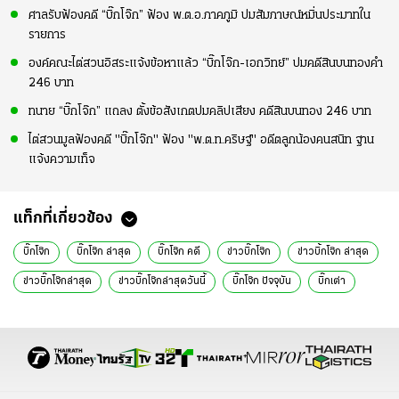
ศาลรับฟ้องคดี “บิ๊กโจ๊ก” ฟ้อง พ.ต.อ.ภาคภูมิ ปมสัมภาษณ์หมิ่นประมาทใน
รายการ
องค์คณะไต่สวนอิสระแจ้งข้อหาแล้ว “บิ๊กโจ๊ก-เอกวิทย์” ปมคดีสินบนทองคำ
246 บาท
ทนาย “บิ๊กโจ๊ก” แถลง ตั้งข้อสังเกตปมคลิปเสียง คดีสินบนทอง 246 บาท
ไต่สวนมูลฟ้องคดี "บิ๊กโจ๊ก" ฟ้อง "พ.ต.ท.คริษฐ์" อดีตลูกน้องคนสนิท ฐาน
แจ้งความเท็จ
แท็กที่เกี่ยวข้อง
บิ๊กโจ๊ก
บิ๊กโจ๊ก ล่าสุด
บิ๊กโจ๊ก คดี
ข่าวบิ๊กโจ๊ก
ข่าวบิ้กโจ๊ก ล่าสุด
ข่าวบิ๊กโจ๊กล่าสุด
ข่าวบิ๊กโจ๊กล่าสุดวันนี้
บิ๊กโจ๊ก ปัจจุบัน
บิ๊กเต่า
บิ๊กเต่าล่าสุด
ข่าวบิ๊กเต่า
ข่าวบิ๊กเต่า ล่าสุดวันนี้
ม.157
จรูญเกียรติ ปานแก้ว