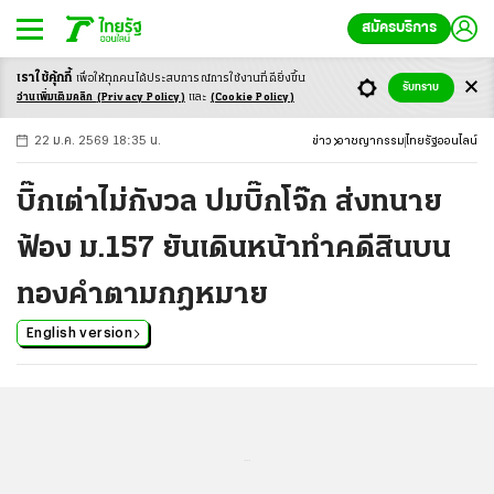
สมัครบริการ
เราใช้คุ้กกี้
เพื่อให้ทุกคนได้ประสบ
การณ์การใช้งานที่ดียิ่งขึ้น
+
ก
ก
-ก
รับทราบ
อ่านเพิ่มเติมคลิก
(Privacy Policy)
และ
(Cookie Policy)
22 ม.ค. 2569 18:35 น.
ข่าว
อาชญากรรม
ไทยรัฐออนไลน์
บิ๊กเต่าไม่กังวล ปมบิ๊กโจ๊ก ส่งทนาย
ฟ้อง ม.157 ยันเดินหน้าทำคดีสินบน
ทองคำตามกฎหมาย
English version
...