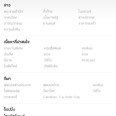
ข่าว
พระราชสำนัก
ทั่วไทย
ในกระแส
การเมือง
นโยบายรัฐ
ต่างประเทศ
อาชญากรรม
ยานยนต์
ราคาทองคำ
ความยั่งยืน
เนื้อหาที่น่าสนใจ
รายงานพิเศษ
หนังสือพิมพ์
คอลัมน์
บันเทิง
ดวง
หวย
นิยาย
วิดีโอ
Podcast
ไลฟ์สไตล์
มัลติมีเดีย
กีฬา
ฟุตบอลต่่างประเทศ
ฟุตบอลไทย
คอลัมน์
ไฟต์สปอร์ต
กีฬาโลก
วิดีโอ
แกลเลอรี่
Carabao 7-a-Side Cup
ช็อปปิ้ง