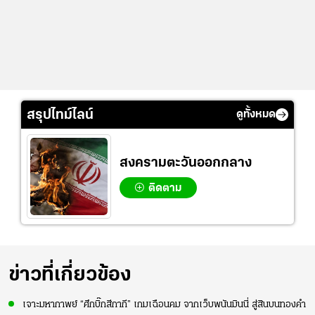
สรุปไทม์ไลน์
ดูทั้งหมด
สงครามตะวันออกกลาง
ติดตาม
ข่าวที่เกี่ยวข้อง
เจาะมหากาพย์ “ศึกบิ๊กสีกากี” เกมเฉือนคม จากเว็บพนันมินนี่ สู่สินบนทองคำ