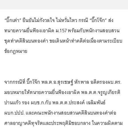
“บิ๊กเต่า” ยืนยันไม่กังวลใจ ไม่หวั่นไหว กรณี “บิ๊กโจ๊ก” ส่ง
ทนายความยื่นฟ้องเอาผิด ม.157 พร้อมกับพนักงานสอบสวน
ชุดทำคดีสินบนทองคำ ขอเดินหน้าทำคดีต่อเนื่องตามระเบียบ
ข้อกฎหมาย
จากกรณีที่ บิ๊กโจ๊ก พล.ต.อ.สุรเชษฐ์ หักพาล อดีตรองผบ.ตร.
มอบหมายให้ทนายความยื่นฟ้องเอาผิด พล.ต.ต.จรูญเกียรติ
ปานแก้ว รอง ผบช.ก.กับ พล.ต.ต.ประสงค์ เฉลิมพันธ์
ผบก.ปปป. และคณะพนักงานสอบสวนคดีสินบนทองคำต่อ
ศาลอาญาคดีทุจริตและประพฤติมิชอบกลาง ในความผิดตาม