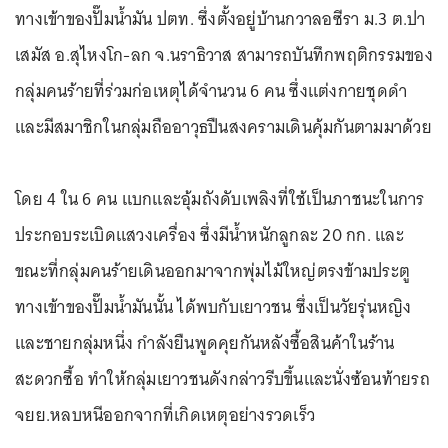
ทางเข้าของปั๊มน้ำมัน ปตท. ซึ่งตั้งอยู่บ้านกวาลอซีรา ม.3 ต.ปา
เสมัส อ.สุไหงโก-ลก จ.นราธิวาส สามารถบันทึกพฤติกรรมของ
กลุ่มคนร้ายที่ร่วมก่อเหตุได้จำนวน 6 คน ซึ่งแต่งกายชุดดำ
และมีสมาชิกในกลุ่มถืออาวุธปืนสงครามเดินคุ้มกันตามมาด้วย
โดย 4 ใน 6 คน แบกและอุ้มถังดับเพลิงที่ใช้เป็นภาชนะในการ
ประกอบระเบิดแสวงเครื่อง ซึ่งมีน้ำหนักลูกละ 20 กก. และ
ขณะที่กลุ่มคนร้ายเดินออกมาจากพุ่มไม้ใหญ่ตรงข้ามประตู
ทางเข้าของปั๊มน้ำมันนั้น ได้พบกับเยาวชน ซึ่งเป็นวัยรุ่นหญิง
และชายกลุ่มหนึ่ง กำลังยืนพูดคุยกันหลังซื้อสินค้าในร้าน
สะดวกซื้อ ทำให้กลุ่มเยาวชนดังกล่าวรีบขึ้นและนั่งซ้อนท้ายรถ
จยย.หลบหนีออกจากที่เกิดเหตุอย่างรวดเร็ว