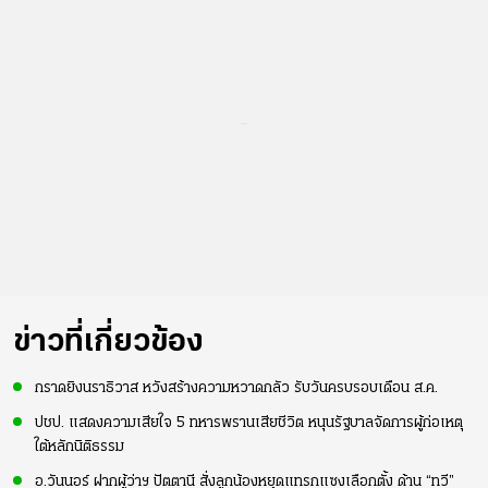
...
ข่าวที่เกี่ยวข้อง
กราดยิงนราธิวาส หวังสร้างความหวาดกลัว รับวันครบรอบเดือน ส.ค.
ปชป. แสดงความเสียใจ 5 ทหารพรานเสียชีวิต หนุนรัฐบาลจัดการผู้ก่อเหตุ
ใต้หลักนิติธรรม
อ.วันนอร์ ฝากผู้ว่าฯ ปัตตานี สั่งลูกน้องหยุดแทรกแซงเลือกตั้ง ด้าน “ทวี”