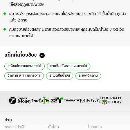
เล็งล้างกฎหมายพิเศษ
ผบ.ตร.สั่งยกระดับการข่าวชายแดนใต้ หลังเหตุวางระเบิด 11 ปั๊มน้ำมัน คุมตัว
แล้ว 2 ราย
คุมตัวชายต้องสงสัย 1 ราย สอบสวนขยายผลเหตุระเบิดปั๊มน้ำมัน 3 จังหวัด
ชายแดนภาคใต้
แท็กที่เกี่ยวข้อง
3 จังหวัดชายแดนภาคใต้
สามจังหวัดชายแดนภาคใต้
ปัตตานี ยะลา นราธิวาส
ระเบิดปั้มน้ํามัน
ระเบิดปัตตานี
ระเบิดปั้มน้ํามันปัตตานี
ชายแดนภาคใต้
ระเบิดปัตตานี วันนี้
ระเบิดปัตตานี ล่าสุด
ระเบิด 3 จังหวัดชายแดนภาคใต้
ปัตตานี ระเบิด
ระเบิดปตทปัตตานี
ระเบิด3ชายแดนใต้
สามจังหวัดชายแดนภาคใต้ ข่าว
สามจังหวัดชายแดนภาคใต้ล่าสุด
ระเบิดปั้ม ปตท
ระเบิดปั้ม
ข่าว
ปัตตานี
ยะลา
ระเบิดยัดถังดับเพลิง
พระราชสำนัก
ทั่วไทย
ในกระแส