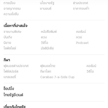
การเมือง
นโยบายรัฐ
ต่างประเทศ
อาชญากรรม
ยานยนต์
ราคาทองคำ
ความยั่งยืน
เนื้อหาที่น่าสนใจ
รายงานพิเศษ
หนังสือพิมพ์
คอลัมน์
บันเทิง
ดวง
หวย
นิยาย
วิดีโอ
Podcast
ไลฟ์สไตล์
มัลติมีเดีย
กีฬา
ฟุตบอลต่่างประเทศ
ฟุตบอลไทย
คอลัมน์
ไฟต์สปอร์ต
กีฬาโลก
วิดีโอ
แกลเลอรี่
Carabao 7-a-Side Cup
ช็อปปิ้ง
ไทยรัฐอีเวนต์
เกี่ยวกับไทยรัฐ