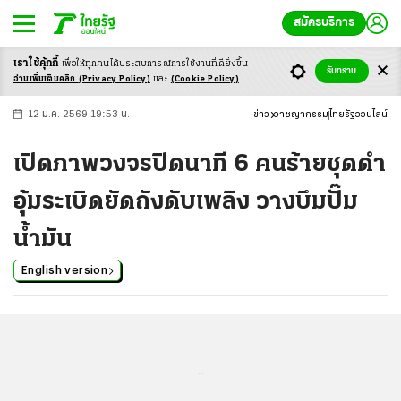
สมัครบริการ
เราใช้คุ้กกี้
เพื่อให้ทุกคนได้ประสบ
การณ์การใช้งานที่ดียิ่งขึ้น
+
ก
ก
-ก
รับทราบ
อ่านเพิ่มเติมคลิก
(Privacy Policy)
และ
(Cookie Policy)
12 ม.ค. 2569 19:53 น.
ข่าว
อาชญากรรม
ไทยรัฐออนไลน์
เปิดภาพวงจรปิดนาที 6 คนร้ายชุดดำ
อุ้มระเบิดยัดถังดับเพลิง วางบึมปั๊ม
น้ำมัน
English version
...