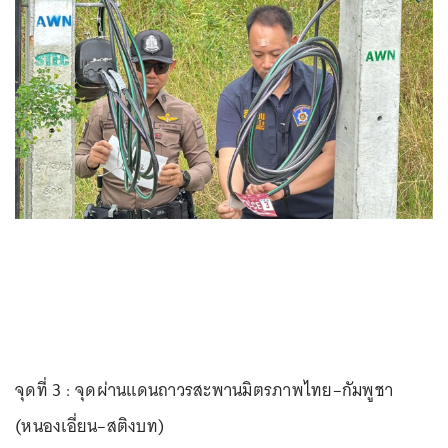
จุดที่ 3 : จุดผ่านแดนถาวรสะพานมิตรภาพไทย–กัมพูชา
(หนองเอี่ยน–สติงบท)