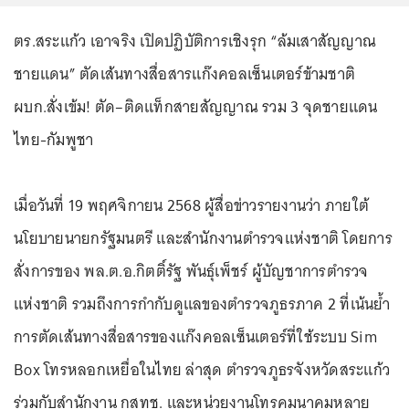
ตร.สระแก้ว เอาจริง เปิดปฏิบัติการเชิงรุก “ล้มเสาสัญญาณ
ชายแดน” ตัดเส้นทางสื่อสารแก๊งคอลเซ็นเตอร์ข้ามชาติ
ผบก.สั่งเข้ม! ตัด–ติดแท็กสายสัญญาณ รวม 3 จุดชายแดน
ไทย-กัมพูชา
เมื่อวันที่ 19 พฤศจิกายน 2568 ผู้สื่อข่าวรายงานว่า ภายใต้
นโยบายนายกรัฐมนตรี และสำนักงานตำรวจแห่งชาติ โดยการ
สั่งการของ พล.ต.อ.กิตติ์รัฐ พันธุ์เพ็ชร์ ผู้บัญชาการตำรวจ
แห่งชาติ รวมถึงการกำกับดูแลของตำรวจภูธรภาค 2 ที่เน้นย้ำ
การตัดเส้นทางสื่อสารของแก๊งคอลเซ็นเตอร์ที่ใช้ระบบ Sim
Box โทรหลอกเหยื่อในไทย ล่าสุด ตำรวจภูธรจังหวัดสระแก้ว
ร่วมกับสำนักงาน กสทช. และหน่วยงานโทรคมนาคมหลาย