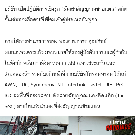
บริษัท เปิดปฏิบัติการเชิงรุก “ล้มเสาสัญญาณชายแดน” สกัด
กั้นเส้นทางสื่อสารที่เชื่อมเข้าสู่ประเทศกัมพูชา
ภายใต้การอำนวยการของ พล.ต.ต.ถาวร ดุลยวิทย์
ผบก.ภ.จว.สระแก้ว มอบหมายให้รองผู้บังคับการและผู้กำกับ
ในสังกัด พร้อมกำลังตำรวจ กก.สส.ภ.จว.สระแก้ว และ
สภ.คลองลึก ร่วมกับเจ้าหน้าที่จากบริษัทโทรคมนาคม ได้แก่
AWN, TUC, Symphony, NT, Interlink, Jastel, UIH และ
IGC ลงพื้นที่ตรวจสอบ–ตัดสายสัญญาณ และติดแท็ก (Tag
Seal) สายใยแก้วนำแสงที่ส่งสัญญาณข้ามแดน