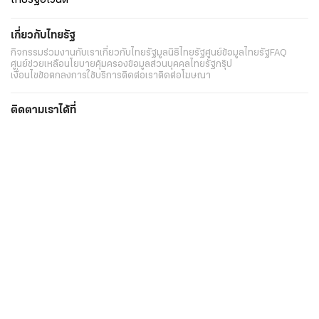
ไทยรัฐอีเวนต์
เกี่ยวกับไทยรัฐ
กิจกรรม
ร่วมงานกับเรา
เกี่ยวกับไทยรัฐ
มูลนิธิไทยรัฐ
ศูนย์ข้อมูลไทยรัฐ
FAQ
ศูนย์ช่วยเหลือ
นโยบายคุ้มครองข้อมูลส่วนบุคคลไทยรัฐกรุ๊ป
เงื่อนไขข้อตกลงการใช้บริการ
ติดต่อเรา
ติดต่อโฆษณา
ติดตามเราได้ที่
Application
My THAIRATH