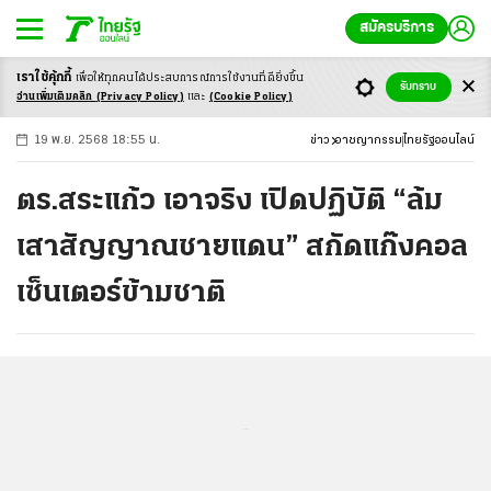
สมัครบริการ
เราใช้คุ้กกี้
เพื่อให้ทุกคนได้ประสบ
การณ์การใช้งานที่ดียิ่งขึ้น
+
ก
ก
-ก
รับทราบ
อ่านเพิ่มเติมคลิก
(Privacy Policy)
และ
(Cookie Policy)
19 พ.ย. 2568 18:55 น.
ข่าว
อาชญากรรม
ไทยรัฐออนไลน์
ตร.สระแก้ว เอาจริง เปิดปฏิบัติ “ล้ม
เสาสัญญาณชายแดน” สกัดแก๊งคอล
เซ็นเตอร์ข้ามชาติ
...