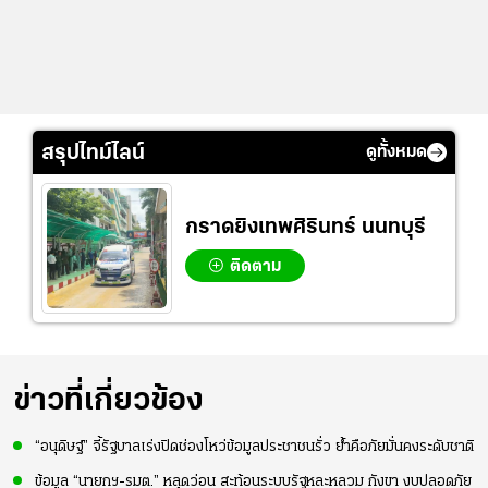
สรุปไทม์ไลน์
ดูทั้งหมด
กราดยิงเทพศิรินทร์ นนทบุรี
ติดตาม
ข่าวที่เกี่ยวข้อง
“อนุดิษฐ์” จี้รัฐบาลเร่งปิดช่องโหว่ข้อมูลประชาชนรั่ว ย้ำคือภัยมั่นคงระดับชาติ
ข้อมูล “นายกฯ-รมต.” หลุดว่อน สะท้อนระบบรัฐหละหลวม กังขา งบปลอดภัย