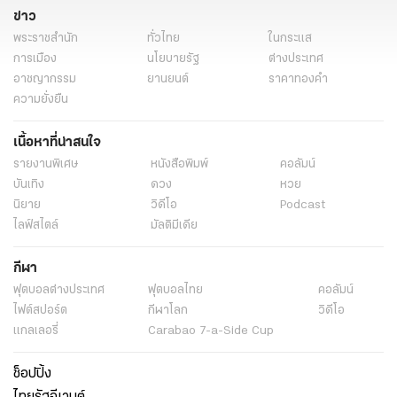
ข่าว
พระราชสำนัก
ทั่วไทย
ในกระแส
การเมือง
นโยบายรัฐ
ต่างประเทศ
อาชญากรรม
ยานยนต์
ราคาทองคำ
ความยั่งยืน
เนื้อหาที่น่าสนใจ
รายงานพิเศษ
หนังสือพิมพ์
คอลัมน์
บันเทิง
ดวง
หวย
นิยาย
วิดีโอ
Podcast
ไลฟ์สไตล์
มัลติมีเดีย
กีฬา
ฟุตบอลต่่างประเทศ
ฟุตบอลไทย
คอลัมน์
ไฟต์สปอร์ต
กีฬาโลก
วิดีโอ
แกลเลอรี่
Carabao 7-a-Side Cup
ช็อปปิ้ง