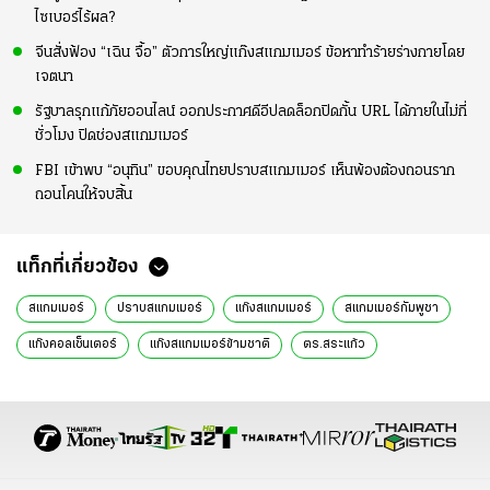
ไซเบอร์ไร้ผล?
จีนสั่งฟ้อง “เฉิน จื้อ” ตัวการใหญ่แก๊งสแกมเมอร์ ข้อหาทำร้ายร่างกายโดย
เจตนา
รัฐบาลรุกแก้ภัยออนไลน์ ออกประกาศดีอีปลดล็อกปิดกั้น URL ได้ภายในไม่กี่
ชั่วโมง ปิดช่องสแกมเมอร์
FBI เข้าพบ “อนุทิน” ขอบคุณไทยปราบสแกมเมอร์ เห็นพ้องต้องถอนราก
ถอนโคนให้จบสิ้น
แท็กที่เกี่ยวข้อง
สแกมเมอร์
ปราบสแกมเมอร์
แก๊งสแกมเมอร์
สแกมเมอร์กัมพูชา
แก๊งคอลเซ็นเตอร์
แก๊งสแกมเมอร์ข้ามชาติ
ตร.สระแก้ว
ล้มเสาสัญญาณชายแดน
ปฏิบัติล้มเสาสัญญาณชายแดน
สระแก้ว