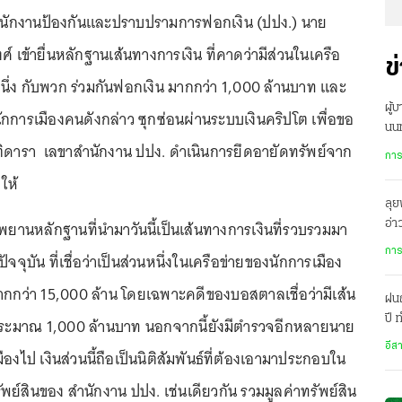
ที่สำนักงานป้องกันและปราบปรามการฟอกเงิน (ปปง.) นาย
ศ์ เข้ายื่นหลักฐานเส้นทางการเงิน ที่คาดว่ามีส่วนในเครือ
ข
นึ่ง กับพวก ร่วมกันฟอกเงิน มากกว่า 1,000 ล้านบาท และ
ผู้
านักการเมืองคนดังกล่าว ซุกซ่อนผ่านระบบเงินคริปโต เพื่อขอ
นนท
ติดารา เลขาสำนักงาน ปปง. ดำเนินการยึดอายัดทรัพย์จาก
กลั
การ
ให้
ลุย
 พยานหลักฐานที่นำมาวันนี้เป็นเส้นทางการเงินที่รวบรวมมา
อ่
บริ
การ
ปัจจุบัน ที่เชื่อว่าเป็นส่วนหนึ่งในเครือข่ายของนักการเมือง
นมากกว่า 15,000 ล้าน โดยเฉพาะคดีของบอสตาล
เชื่อว่ามีเส้น
ฝน
ปี
 ประมาณ 1,000 ล้านบาท นอกจากนี้ยังมีตำรวจอีกหลายนาย
เม
อีส
มืองไป เงินส่วนนี้ถือเป็นนิติสัมพันธ์ที่ต้องเอามาประกอบใน
ย์สินของ สำนักงาน ปปง. เช่นเดียวกัน รวมมูลค่าทรัพย์สิน