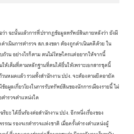
ว่า ฉะนั้นแล้วการที่
ปรากฏ
ข้อมูล
ทรัพย์สิน
ภายหลังว่า ยังมี
ูกดำเนินการตำรวจ สภ.สงขลา ต้องถูกดำเนินคดีด้วย ใน
บถ้วน อย่างไรก็ตาม ตนไม่โทษใครแต่อยากให้จากนี้
ห้เต็มที่ตามหลักฐานที่ตนได้ยื่นให้เพราะเอกสารชุดนี้
ถ้วนหมดแล้ว รวมทั้งสำนักงาน ปปง. จะต้องตามยึดอายัด
มีข้อมูลเกี่ยวโยงในการรับทรัพย์สินของนักการเมืองรายนี้ ไม่
รือตำรวจตำแหน่งใด
ริยะ ได้ยื่นร้องต่อสำนักงาน ปปง. อีกหนึ่งเรื่องของ
พรรณ รองจเรตำรวจแห่งชาติ เมื่อครั้งดำรงตำแหน่งผู้