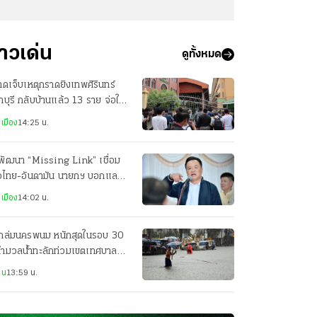
่าวเด่น
ดูทั้งหมด
บาดเจ็บเหตุกราดยิงเทพศิรินทร์
บุรี กลับบ้านแล้ว 13 ราย จ่อให้
บอีก 2 ราย
เมือง
14:25 น.
พัฒนา “Missing Link” เชื่อม
าวไทย-อันดามัน นายกฯ บอกแลนด์
ดจ์ค่อยว่ากัน
เมือง
14:02 น.
ถล่มนครพนม หนักสุดในรอบ 30
 ทำมวลน้ำทะลักท่วมเขตเทศบาล
ือง ถนนหลายจุดจมบาดาล
าน
13:59 น.