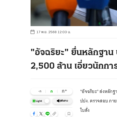
17 พ.ย. 2568 12:03 น.
"อัจฉริยะ" ยื่นหลักฐาน ป
2,500 ล้าน เอี่ยวนักก
"อัจฉริยะ" ส่งหลักฐ
+
ก
ก
-ก
ปปง. ตรวจสอบ ภายห
ฟังข่าว
Light
ใบสั่ง