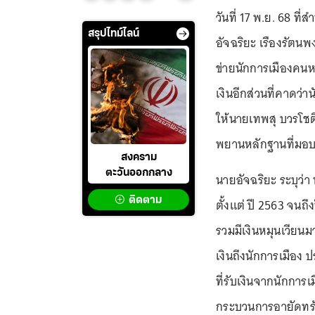
วันที่ 17 พ.ย. 68 
สรุปไทม์ไลน์
อัจฉริยะ เรืองรัตนพง
ข่ายนักการเมืองคนห
เงินอีกส่วนที่คาดว่
ให้นายเทพสุ บวรโช
พยานหลักฐานที่มอบ
สงคราม
ตะวันออกกลาง
นายอัจฉริยะ ระบุว่า
ติดตาม
ตั้งแต่ ปี 2563 จนถึง
รวมมีเงินหมุนเวีย
เงิน
ถึงนักการเมือง
ที่รับเงินจากนักการเ
กระบวนการอายัดทรัพ