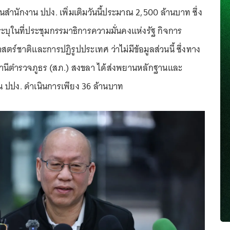
่นสำนักงาน ปปง. เพิ่มเติมวันนี้ประมาณ 2,500 ล้านบาท ซึ่ง
ะบุในที่ประชุมกรรมาธิการความมั่นคงแห่งรัฐ กิจการ
์ชาติและการปฏิรูปประเทศ ว่าไม่มีข้อมูลส่วนนี้ ซึ่งทาง
ีตำรวจภูธร (สภ.) สงขลา ได้ส่งพยานหลักฐานและ
าน ปปง. ดำเนินการเพียง 36 ล้านบาท