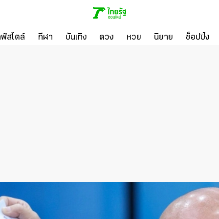
ลฟ์สไตล์
กีฬา
บันเทิง
ดวง
หวย
นิยาย
ช็อปปิ้ง