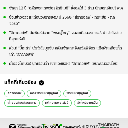
จำคุก 12 ปี “อดีตพระเทพวัชรสิทธิเมธี” สั่งชดใช้ 3 ล้าน ยักยอกเงินบริจาค
ย้อนข่าวฉาวสะเทือนวงการสงฆ์ ปี 2568 "สีกากอล์ฟ - ทิดแย้ม - ทิด
จอร์จ"
"สีกากอล์ฟ" สัมพันธ์สวาท "พระผู้ใหญ่" จนสะเทือนวงการสงฆ์ เข้าชิงข่าว
ที่สุดแห่งปี
ด่วน! “บิ๊กเต่า” นำกำลังบุกจับ อดีตเจ้าคณะจังหวัดพิจิตร แก๊งผ้าเหลืองกิ๊ก
เก่า “สีกากอล์ฟ”
ตำรวจไซเบอร์ บุกเรือนจำ เข้าแจ้งข้อหา “สีกากอล์ฟ” เล่นพนันออนไลน์
แท็กที่เกี่ยวข้อง
สีกากอล์ฟ
อดีตพระมหาบุญเลิศ
พระมหาบุญเลิศ
ตำรวจสอบสวนกลาง
คดีความพระสงฆ์
วัดใหม่ยายแป้น
วงการสงฆ์
สีกากอล์ฟ ล่าสุด
ข่าวสีกากอล์ฟ
สีกา กอล์ฟ พระ วัด ไหน บ้าง
ข่าวสีกากอล์ฟล่าสุด
สีกากอล์ฟ เว็บพนัน