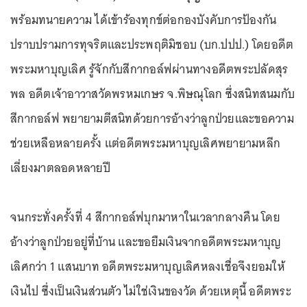
พร้อมทนายความ ได้เข้าร้องทุกข์ต่อกองบังคับการป้องกัน
ปราบปรามการทุจริตและประพฤติมิชอบ (บก.ปปป.) โดยอดีต
พระมหาบุญเลิศ รู้จักกับสีกากอล์ฟผ่านทางอดีตพระปลัดสุร
พล อดีตเจ้าอาวาสวัดพรหมเกษร จ.พิษณุโลก ซึ่งสนิทสนมกับ
สีกากอล์ฟ พยายามตีสนิทด้วยการอ้างว่าลูกป่วยและขอความ
ช่วยเหลือหลายครั้ง แต่อดีตพระมหาบุญเลิศพยายามหลีก
เลี่ยงมาตลอดหลายปี
จนกระทั่งครั้งที่ 4 สีกากอล์ฟบุกมาหาในเวลากลางคืน โดย
อ้างว่าลูกป่วยอยู่ที่บ้าน และขอยืมเงินจากอดีตพระมหาบุญ
เลิศกว่า 1 แสนบาท อดีตพระมหาบุญเลิศหลงเชื่อจึงยอมให้
เงินไป ซึ่งเป็นเงินส่วนตัว ไม่ใช่เงินของวัด ด้วยเหตุนี้ อดีตพระ