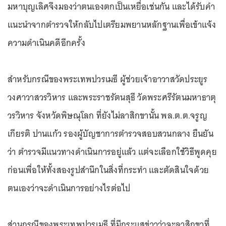
มหาบุญเลิศจึงมองว่าตนเองตกเป็นเหยื่อเช่นกัน และได้รับคำ
แนะนำจากตำรวจให้กลับไปเตรียมพยานหลักฐานเพื่อเข้าแจ้ง
ความดำเนินคดีอีกครั้ง
สำหรับกรณีของพระเทพปวรเมธี ผู้ช่วยเจ้าอาวาสวัดประยูร
วงศาวาสวรวิหาร และพระราชรัตนสุธี วัดพระศรีรัตนมหาธาตุ
วรวิหาร จังหวัดพิษณุโลก ที่ยังไม่ลาสิกขานั้น พล.ต.ต.จรูญ
เกียรติ ปานแก้ว รองผู้บัญชาการตำรวจสอบสวนกลาง ยืนยัน
ว่า ตำรวจมีแนวทางดำเนินการอยู่แล้ว แต่จะเลือกใช้วิธีพูดคุย
ก่อนเพื่อให้ทั้งสองรูปสำนึกในสิ่งที่กระทำ และตัดสินใจด้วย
ตนเองว่าจะดำเนินการอย่างไรต่อไป
ส่วนกรณีของพระเทพปวรเมธี ที่มีกระแสข่าวว่าจะลาสิกขาที่