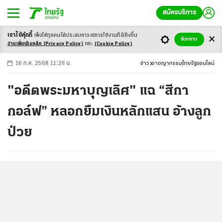
สมัครบริการ
เราใช้คุ้กกี้
เพื่อให้ทุกคนได้ประสบ
การณ์การใช้งานที่ดียิ่งขึ้น
+
ก
ก
-ก
รับทราบ
อ่านเพิ่มเติมคลิก
(Privacy Policy)
และ
(Cookie Policy)
16 ก.ค. 2568 11:26 น.
ข่าว
อาชญากรรม
ไทยรัฐออนไลน์
"อดีตพระมหาบุญเลิศ" แฉ “สีกา
กอล์ฟ” หลอกยืมเงินหลักแสน อ้างลูก
ป่วย
...