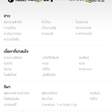
ข่าว
พระราชสำนัก
ทั่วไทย
ในกระแส
การเมือง
นโยบายรัฐ
ต่างประเทศ
อาชญากรรม
ยานยนต์
ราคาทองคำ
ความยั่งยืน
เนื้อหาที่น่าสนใจ
รายงานพิเศษ
หนังสือพิมพ์
คอลัมน์
บันเทิง
ดวง
หวย
นิยาย
วิดีโอ
Podcast
ไลฟ์สไตล์
มัลติมีเดีย
กีฬา
ฟุตบอลต่่างประเทศ
ฟุตบอลไทย
คอลัมน์
ไฟต์สปอร์ต
กีฬาโลก
วิดีโอ
แกลเลอรี่
Carabao 7-a-Side Cup