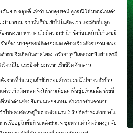
้น ร.ท.สฤษดิ์ เล่าว่า นายสุรพจน์ คู่กรณี ได้มาตะโกนด่า
เม่ามาตอม จากนั้นก็บินเข้าไปในห้องเขา และดินที่ปลูก
ห้องของเขา หาว่าตนไม่มีความสำนึก ซึ่งก่อนหน้านั้นก็เคยมี
ล้วเรื่อง นายสุรพจน์ติดรถยนต์เครื่องเสียงดังรบกวน ขณะ
ุมด่าตน จึงเกิดบันดาลโทสะ คว้าอาวุธปืนออกมายิงฝ่ายสามี
้ววิ่งหนีไป และยิงฝ่ายภรรยาเสียชีวิตดังกล่าว
 หลังจากที่ก่อเหตุแล้วขับรถยนต์กระบะหนีไปทางหลังร้าน
แต่รถเกิดติดหล่ม จึงให้ชาวเมียนมาที่อยู่บริเวณนั้น ช่วยขี่
ที่หน้าด่านช่าง ริมถนนเพชรเกษม ห่างจากร้านอาหาร
ข้าไปหลบซ่อนอยู่ในดงกล้วยนาน 2 วัน คิดว่าจะเดินทางไป
หารเรืออยู่ในพื้นที่ อ.หลังสวน จ.ชุมพร แต่ก็คิดว่าคงถูกจับ