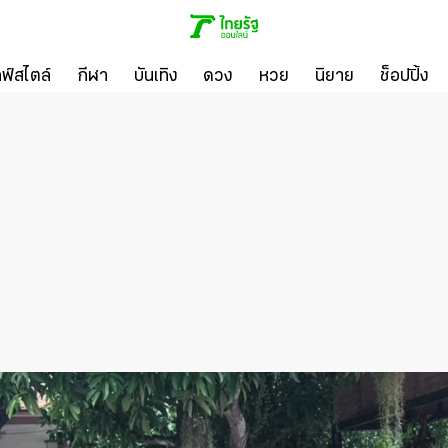
ลฟ์สไตล์
กีฬา
บันเทิง
ดวง
หวย
นิยาย
ช็อปปิ้ง