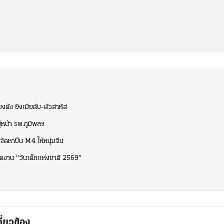
งดัง ยิงเมียดับ-ผัวสาหัส
ู่หน้า รพ.ภูมิพลฯ
จัดหาปืน M4 ให้หนุ่มจีน
จัดงาน "วันเด็กแห่งชาติ 2569"
กี่ยวข้อง