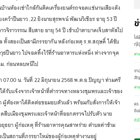
นบ้านห้องเช่าใกล้กันติดเครื่องยนต์รถจอดแช่นานเสียงดัง
งคว้าปืนยาว .22 ยิงนายสุรพจน์ พัฒนวิเชียร อายุ 53 ปี
ข
าวจิราวรรณ สืบสาย อายุ 54 ปี เข้าเบ้าตาบาดเจ็บสาหัสไป
ไต้
ล ทั้งสองเป็นสามีภรรยากัน หลังก่อเหตุ ร.ท.สฤษดิ์ ได้ขับ
ญี่
ธปืนยาว ไปจอดทิ้งไว้ที่ร้านอาหารแห่งหนึ่ง ห่างจากจุด
อพ
ต่า
กม. ก่อนหลบหนีไป
ซาอ
า 07.00 น. วันที่ 22 มิถุนายน 2568 พ.ต.อ.ปัญญา ท่วมศรี
สั
เดี
ต่า
ได้รับแจ้งจากเจ้าหน้าที่ตำรวจทางหลวงชุมพรและเจ้าของ
า ผู้ต้องหาได้ติดต่อขอมอบตัวแล้ว พร้อมกับสั่งการให้เจ้า
ตร.
ขัง
ดชุดสืบเมืองชุมพรและเจ้าหน้าที่ออกตรวจไปรับตัว นาย
อั
ทั่ว
อยุธยา ผู้ก่อเหตุ ที่ร้านอาหารคุณสาหร่าย ตำบลท่าข้าม
่งเป็นสถานที่ภรรยาใหม่ของผู้ก่อเหตุทำงานอยู่