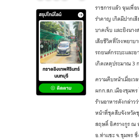
ราชการแล้ว ฉุนเพื่อ
สรุปไทม์ไลน์
รำคาญ เกิดมีปากเสีย
บาดเจ็บ และยิงนางส
เสียชีวิตที่โรงพยาบา
รถยนต์กระบะและอาวุ
เกิดเหตุประมาณ 3 
กราดยิงเทพศิรินทร์
นนทบุรี
ความคืบหน้าเมื่อเวล
ติดตาม
ผกก.สภ.เมืองชุมพร 
ร้านอาหารดังกล่าวว่
หน้าที่ชุดสืบจังหวั
สฤษดิ์ อิศรางกูร ณ 
อ.ท่าแซะ จ.ชุมพร ซึ