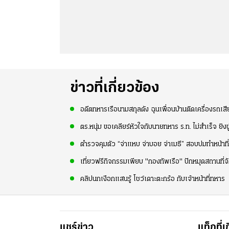
ข่าวที่เกี่ยวข้อง
อดีตทหารเรือนามสกุลดัง ฉุนเพื่อนบ้านติดเครื่องรถเสีย
ตร.หนุ่ม ขอเคลียร์หัวใจกับนายทหาร ร.ท. ไม่สำเร็จ ยิงข
ตำรวจคุมตัว “จ่าแหบ จ่าบอย จ่าเมธี” สอบปมทำหน้าที่
เที่ยวฟรีกิจกรรมเพียบ "กองทัพเรือ" ปักหมุดสถานที่
คลิปนกเงือกแสนรู้ โชว์เดาะตะกร้อ กับเจ้าหน้าที่ทหาร
แชร์ข่าว
แท็กที่เ