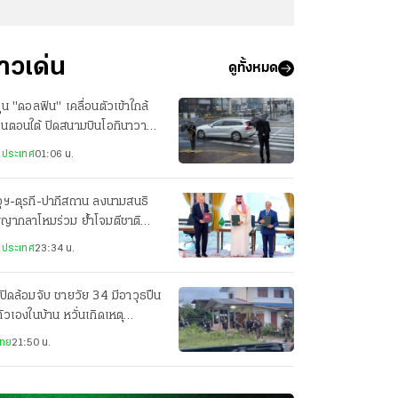
่าวเด่น
ดูทั้งหมด
ฝุ่น "ดอลฟิน" เคลื่อนตัวเข้าใกล้
ปุ่นตอนใต้ ปิดสนามบินโอกินาวา
ยพประชาชน-เจ็บ 3 ราย
งประเทศ
01:06 น.
ุฯ-ตุรกี-ปากีสถาน ลงนามสนธิ
ญญากลาโหมร่วม ย้ำโจมตีชาติ
ยวเท่ากับโจมตีทั้ง 3 ประเทศ
งประเทศ
23:34 น.
ปิดล้อมจับ ชายวัย 34 มีอาวุธปืน
ตัวเองในบ้าน หวั่นเกิดเหตุ
นตราย
ไทย
21:50 น.