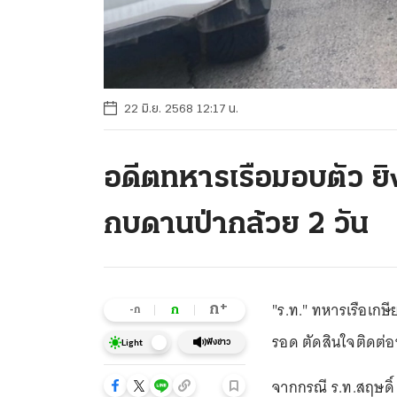
22 มิ.ย. 2568 12:17 น.
อดีตทหารเรือมอบตัว ยิงผ
กบดานป่ากล้วย 2 วัน
"ร.ท." ทหารเรือเกษีย
+
ก
ก
-ก
รอด ตัดสินใจติดต่อ
ฟังข่าว
Light
จากกรณี ร.ท.สฤษดิ์