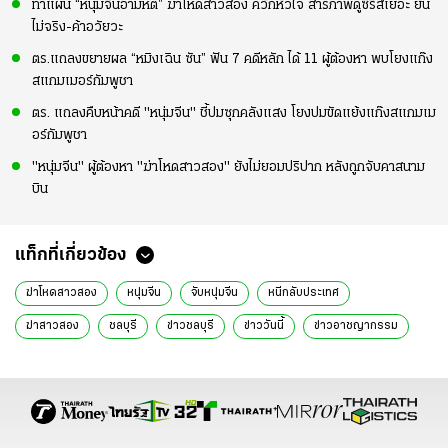
ทำแผน “หนุ่มจีนอำมหิต” ฆ่าโหดสาวสอง ควักหัวใจ สารภาพดูซีรีส์เยอะ ยัน
ไม่จริง-ค้าอวัยวะ
ตร.แถลงขยายผล “หมิงเฉิน ซัน” ฟัน 7 คดีหลัก ได้ 11 ผู้ต้องหา พบโยงแก๊ง
สแกมเมอร์กัมพูชา
ตร. แถลงคืบหน้าคดี "หนุ่มจีน" ชี้ปมซุกคลังแสง โยงปมขัดแย้งแก๊งสแกมเม
อร์กัมพูชา
"หนุ่มจีน" ผู้ต้องหา "ฆ่าโหดสาวสอง" ยังไม่ยอมปริปาก หลังถูกจับคาสนาม
บิน
แท็กที่เกี่ยวข้อง
ฆ่าโหดสาวสอง
หนุ่มจีน
จับหนุ่มจีน
หนีกลับประเทศ
ฆ่าสาวสอง
ชลบุรี
ข่าวชลบุรี
ข่าววันนี้
ข่าวอาชญากรรม