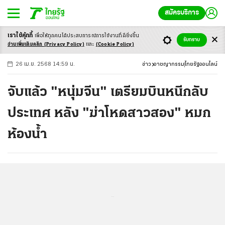
สมัครบริการ
เราใช้คุ้กกี้
เพื่อให้ทุกคนได้ประสบ
การณ์การใช้งานที่ดียิ่งขึ้น
+
ก
ก
-ก
รับทราบ
อ่านเพิ่มเติมคลิก
(Privacy Policy)
และ
(Cookie Policy)
26 เม.ย. 2568 14:59 น.
ข่าว
อาชญากรรม
ไทยรัฐออนไลน์
จับแล้ว "หนุ่มจีน" เตรียมบินหนีกลับ
ประเทศ หลัง "ฆ่าโหดสาวสอง" หมก
ห้องน้ำ
...