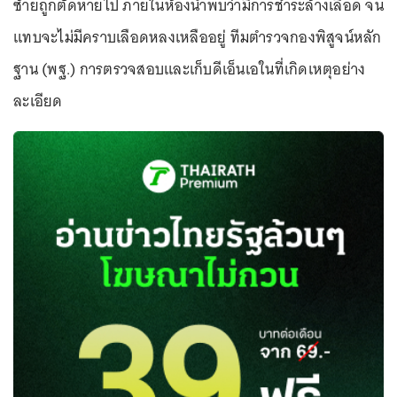
ซ้ายถูกตัดหายไป ภายในห้องน้ำพบว่ามีการชำระล้างเลือด จน
แทบจะไม่มีคราบเลือดหลงเหลืออยู่ ทีมตำรวจกองพิสูจน์หลัก
ฐาน (พฐ.) การตรวจสอบและเก็บดีเอ็นเอในที่เกิดเหตุอย่าง
ละเอียด