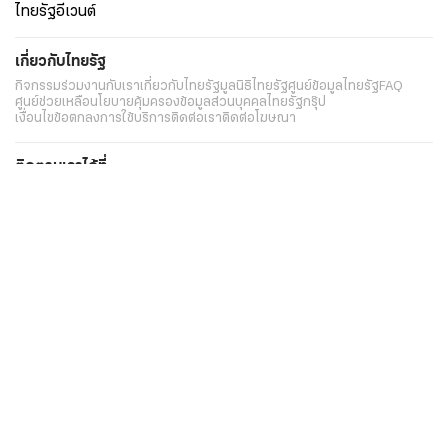
ไทยรัฐอีเวนต์
เกี่ยวกับไทยรัฐ
กิจกรรม
ร่วมงานกับเรา
เกี่ยวกับไทยรัฐ
มูลนิธิไทยรัฐ
ศูนย์ข้อมูลไทยรัฐ
FAQ
ศูนย์ช่วยเหลือ
นโยบายคุ้มครองข้อมูลส่วนบุคคลไทยรัฐกรุ๊ป
เงื่อนไขข้อตกลงการใช้บริการ
ติดต่อเรา
ติดต่อโฆษณา
ติดตามเราได้ที่
Application
My THAIRATH