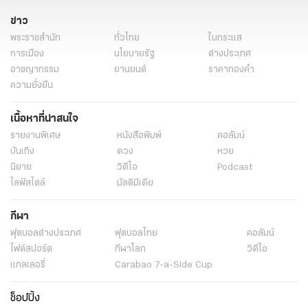
ข่าว
พระราชสำนัก
ทั่วไทย
ในกระแส
การเมือง
นโยบายรัฐ
ต่างประเทศ
อาชญากรรม
ยานยนต์
ราคาทองคำ
ความยั่งยืน
เนื้อหาที่น่าสนใจ
รายงานพิเศษ
หนังสือพิมพ์
คอลัมน์
บันเทิง
ดวง
หวย
นิยาย
วิดีโอ
Podcast
ไลฟ์สไตล์
มัลติมีเดีย
กีฬา
ฟุตบอลต่่างประเทศ
ฟุตบอลไทย
คอลัมน์
ไฟต์สปอร์ต
กีฬาโลก
วิดีโอ
แกลเลอรี่
Carabao 7-a-Side Cup
ช็อปปิ้ง