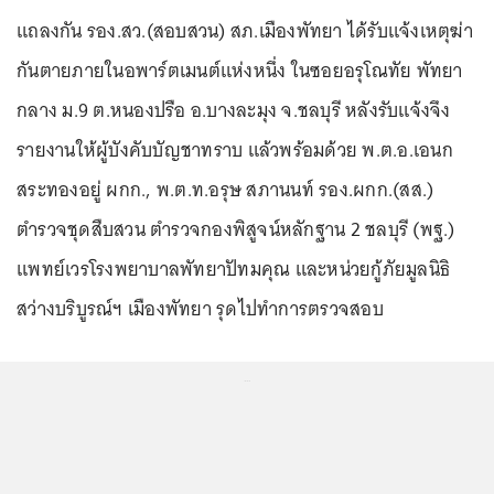
แถลงกัน รอง.สว.(สอบสวน) สภ.เมืองพัทยา ได้รับแจ้งเหตุฆ่า
กันตายภายในอพาร์ตเมนต์แห่งหนึ่ง ในซอยอรุโณทัย พัทยา
กลาง ม.9 ต.หนองปรือ อ.บางละมุง จ.ชลบุรี หลังรับแจ้งจึง
รายงานให้ผู้บังคับบัญชาทราบ แล้วพร้อมด้วย พ.ต.อ.เอนก
สระทองอยู่ ผกก., พ.ต.ท.อรุษ สภานนท์ รอง.ผกก.(สส.)
ตำรวจชุดสืบสวน ตำรวจกองพิสูจน์หลักฐาน 2 ชลบุรี (พฐ.)
แพทย์เวรโรงพยาบาลพัทยาปัทมคุณ และหน่วยกู้ภัยมูลนิธิ
สว่างบริบูรณ์ฯ เมืองพัทยา รุดไปทำการตรวจสอบ
...