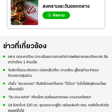
สงครามตะวันออกกลาง
ติดตาม
ข่าวที่เกี่ยวข้อง
ทหาร กกล.ผาเมือง ปะทะเดือดขบวนการค้ายาเสพติดชายแดนเชียงแสน ยึด
ยาบ้าเกือบ 2 ล้านเม็ด
จับผับเถื่อนฉะเชิงเทรา ปล่อยเด็กเที่ยว ยาเกลื่อน ผู้ใหญ่บ้านเจ้าของ-
ข้าราชการหุ้นส่วน
เปิดใจ "หมวดเกษร" ยืนยันไม่เคยเป็นนาย "ไอ้ป๋อง" รับไม่ได้พฤติกรรมโหด
เหี้ยมเกินไป
"มิน อ่อง หล่าย" เยือนไทย ปมมั่นคงชายแดน-แรงงานเมียนมา
ปส.จับยาไอซ์ 320 กก. ซุกรถกระบะตู้ทึบ เตรียมส่งเข้า กทม. คนขับไหวตัวทัน
หลบหนีไปได้