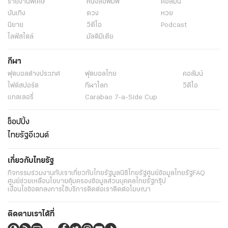
รายงานพิเศษ
หนังสือพิมพ์
คอลัมน์
บันเทิง
ดวง
หวย
นิยาย
วิดีโอ
Podcast
ไลฟ์สไตล์
มัลติมีเดีย
กีฬา
ฟุตบอลต่่างประเทศ
ฟุตบอลไทย
คอลัมน์
ไฟต์สปอร์ต
กีฬาโลก
วิดีโอ
แกลเลอรี่
Carabao 7-a-Side Cup
ช็อปปิ้ง
ไทยรัฐอีเวนต์
เกี่ยวกับไทยรัฐ
กิจกรรม
ร่วมงานกับเรา
เกี่ยวกับไทยรัฐ
มูลนิธิไทยรัฐ
ศูนย์ข้อมูลไทยรัฐ
FAQ
ศูนย์ช่วยเหลือ
นโยบายคุ้มครองข้อมูลส่วนบุคคลไทยรัฐกรุ๊ป
เงื่อนไขข้อตกลงการใช้บริการ
ติดต่อเรา
ติดต่อโฆษณา
ติดตามเราได้ที่