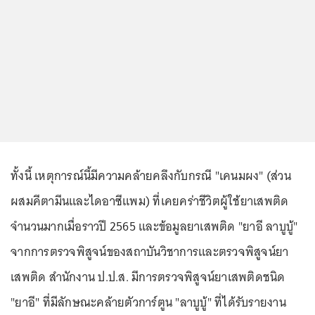
ทั้งนี้ เหตุการณ์นี้มีความคล้ายคลึงกับกรณี "เคนมผง" (ส่วน
ผสมคีตามีนและไดอาซีแพม) ที่เคยคร่าชีวิตผู้ใช้ยาเสพติด
จำนวนมากเมื่อราวปี 2565 และข้อมูลยาเสพติด "ยาอี ลาบูบู้"
จากการตรวจพิสูจน์ของสถาบันวิชาการและตรวจพิสูจน์ยา
เสพติด สำนักงาน ป.ป.ส. มีการตรวจพิสูจน์ยาเสพติดชนิด
"ยาอี" ที่มีลักษณะคล้ายตัวการ์ตูน "ลาบูบู้" ที่ได้รับรายงาน