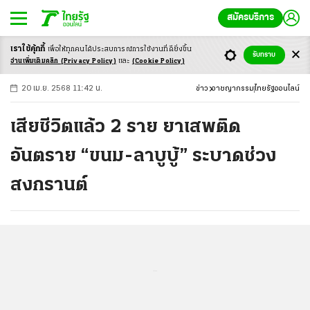
สมัครบริการ
เราใช้คุ้กกี้
เพื่อให้ทุกคนได้ประสบ
การณ์การใช้งานที่ดียิ่งขึ้น
+
ก
ก
-ก
รับทราบ
อ่านเพิ่มเติมคลิก
(Privacy Policy)
และ
(Cookie Policy)
20 เม.ย. 2568 11:42 น.
ข่าว
อาชญากรรม
ไทยรัฐออนไลน์
เสียชีวิตแล้ว 2 ราย ยาเสพติด
อันตราย “ขนม-ลาบูบู้” ระบาดช่วง
สงกรานต์
...