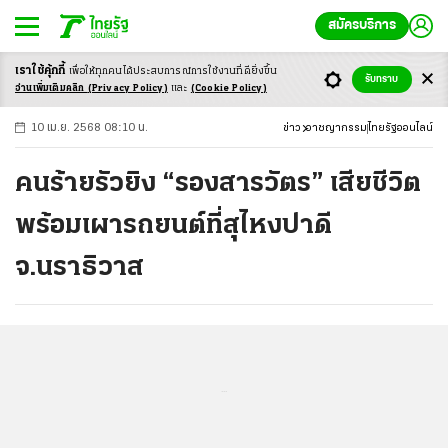
สมัครบริการ
เราใช้คุ้กกี้
เพื่อให้ทุกคนได้ประสบ
การณ์การใช้งานที่ดียิ่งขึ้น
+
ก
ก
-ก
รับทราบ
อ่านเพิ่มเติมคลิก
(Privacy Policy)
และ
(Cookie Policy)
10 เม.ย. 2568 08:10 น.
ข่าว
อาชญากรรม
ไทยรัฐออนไลน์
คนร้ายรัวยิง “รองสารวัตร” เสียชีวิต
พร้อมเผารถยนต์ที่สุไหงปาดี
จ.นราธิวาส
...