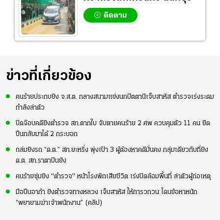
ติดตาม
ข่าวที่เกี่ยวข้อง
คนร้ายประกบยิง จ.ส.ต. กลางสนามแข่งนกปัตตานีเจ็บสาหัส ตำรวจเร่งระดม
กำลังล่าตัว
ปิดจ๊อบคดียิงตำรวจ สภ.ตากใบ จับตายคนร้าย 2 ศพ ควบคุมตัว 11 คน ยึด
ปืนกลับมาได้ 2 กระบอก
ถล่มยิงรถ “ด.ต.” สภ.ยะหริ่ง พุ่งเป้า 3 ผู้ต้องหาคดีมั่นคง กลุ่มเดียวกับที่ยิง
ด.ต. สภ.ราตาปันยัง
คนร้ายซุ่มยิง "ตำรวจ" หน้าโรงพักเสียชีวิต เร่งปิดล้อมพื้นที่ ล่าตัวผู้ก่อเหตุ
มือปืนอาก้า ยิงตำรวจทางหลวง เจ็บสาหัส ให้การวกวน โดนข้อหาหนัก
“พยายามฆ่าเจ้าพนักงาน” (คลิป)