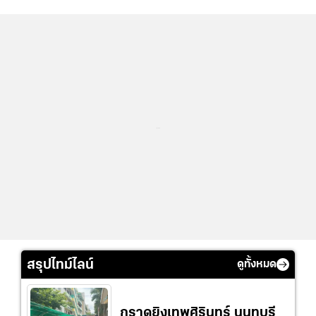
...
สรุปไทม์ไลน์
ดูทั้งหมด
กราดยิงเทพศิรินทร์ นนทบุรี