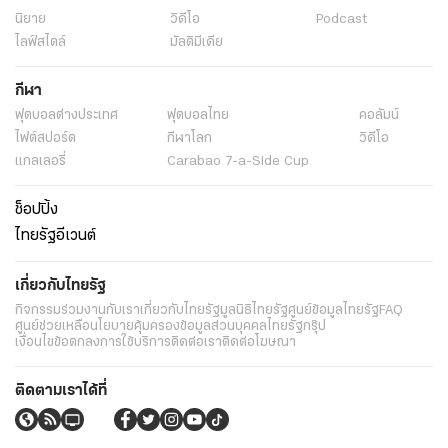
นิยาย
วิดีโอ
Podcast
ไลฟ์สไตล์
มัลติมีเดีย
กีฬา
ฟุตบอลต่่างประเทศ
ฟุตบอลไทย
คอลัมน์
ไฟต์สปอร์ต
กีฬาโลก
วิดีโอ
แกลเลอรี่
Carabao 7-a-Side Cup
ช็อปปิ้ง
ไทยรัฐอีเวนต์
เกี่ยวกับไทยรัฐ
กิจกรรม
ร่วมงานกับเรา
เกี่ยวกับไทยรัฐ
มูลนิธิไทยรัฐ
ศูนย์ข้อมูลไทยรัฐ
FAQ
ศูนย์ช่วยเหลือ
นโยบายคุ้มครองข้อมูลส่วนบุคคลไทยรัฐกรุ๊ป
เงื่อนไขข้อตกลงการใช้บริการ
ติดต่อเรา
ติดต่อโฆษณา
ติดตามเราได้ที่