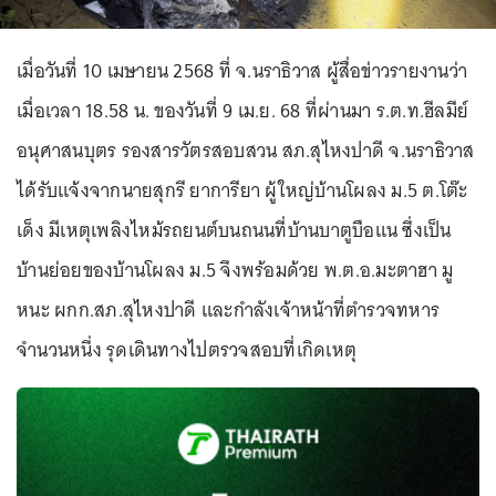
เมื่อวันที่ 10 เมษายน 2568 ที่ จ.นราธิวาส ผู้สื่อข่าวรายงานว่า
เมื่อเวลา 18.58 น. ของวันที่ 9 เม.ย. 68 ที่ผ่านมา ร.ต.ท.ฮีลมีย์
อนุศาสนบุตร รองสารวัตรสอบสวน สภ.สุไหงปาดี จ.นราธิวาส
ได้รับแจ้งจากนายสุกรี ยาการียา ผู้ใหญ่บ้านโผลง ม.5 ต.โต๊ะ
เด็ง มีเหตุเพลิงไหม้รถยนต์บนถนนที่บ้านบาตูบือแน ซึ่งเป็น
บ้านย่อยของบ้านโผลง ม.5 จึงพร้อมด้วย พ.ต.อ.มะตาฮา มู
หนะ ผกก.สภ.สุไหงปาดี และกำลังเจ้าหน้าที่ตำรวจทหาร
จำนวนหนึ่ง รุดเดินทางไปตรวจสอบที่เกิดเหตุ