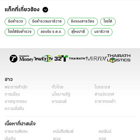
แท็กที่เกี่ยวข้อง
ยิงตำรวจ
ยิงตํารวจนราธิวาส
ยิงรองสารวัตร
โจรใต้
โจรใต้ยิงตำรวจ
ลอบยิง ร.ต.อ.
สุไหงปาดี
นราธิวาส
สภ.สุไหงปาดี
ร.ต.อ.อำมฤต อัปมระกา
สถานการณ์ความไม่สงบ
ข่าวทั่วไป
ข่าว
พระราชสำนัก
ทั่วไทย
ในกระแส
การเมือง
นโยบายรัฐ
ต่างประเทศ
อาชญากรรม
ยานยนต์
ราคาทองคำ
ความยั่งยืน
เนื้อหาที่น่าสนใจ
รายงานพิเศษ
หนังสือพิมพ์
คอลัมน์
บันเทิง
ดวง
หวย