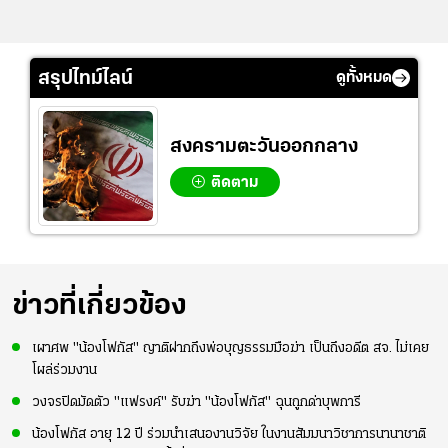
สรุปไทม์ไลน์
ดูทั้งหมด
สงครามตะวันออกกลาง
ติดตาม
ข่าวที่เกี่ยวข้อง
เผาศพ "น้องโฟกัส" ญาติฝากถึงพ่อบุญธรรมมือฆ่า เป็นถึงอดีต สจ. ไม่เคย
โผล่ร่วมงาน
วงจรปิดมัดตัว "แฟรงค์" รับฆ่า "น้องโฟกัส" ฉุนถูกด่าบุพการี
น้องโฟกัส อายุ 12 ปี ร่วมนำเสนองานวิจัย ในงานสัมมนาวิชาการนานาชาติ