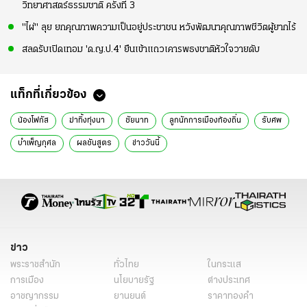
วิทยาศาสตร์ธรรมชาติ ครั้งที่ 3
"ไผ่" ลุย ยกคุณภาพความเป็นอยู่ประชาชน หวังพัฒนาคุณภาพชีวิตผู้ยากไร้
สลดรับเปิดเทอม 'ด.ญ.ป.4' ยืนเข้าแถวเคารพธงชาติหัวใจวายดับ
แท็กที่เกี่ยวข้อง
น้องโฟกัส
ฆ่าทิ้งทุ่งนา
ชัยนาท
ลูกนักการเมืองท้องถิ่น
รับศพ
บำเพ็ญกุศล
ผลชันสูตร
ข่าววันนี้
ข่าว
พระราชสำนัก
ทั่วไทย
ในกระแส
การเมือง
นโยบายรัฐ
ต่างประเทศ
อาชญากรรม
ยานยนต์
ราคาทองคำ