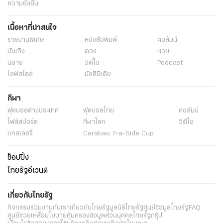
ความยั่งยืน
เนื้อหาที่น่าสนใจ
รายงานพิเศษ
หนังสือพิมพ์
คอลัมน์
บันเทิง
ดวง
หวย
นิยาย
วิดีโอ
Podcast
ไลฟ์สไตล์
มัลติมีเดีย
กีฬา
ฟุตบอลต่่างประเทศ
ฟุตบอลไทย
คอลัมน์
ไฟต์สปอร์ต
กีฬาโลก
วิดีโอ
แกลเลอรี่
Carabao 7-a-Side Cup
ช็อปปิ้ง
ไทยรัฐอีเวนต์
เกี่ยวกับไทยรัฐ
กิจกรรม
ร่วมงานกับเรา
เกี่ยวกับไทยรัฐ
มูลนิธิไทยรัฐ
ศูนย์ข้อมูลไทยรัฐ
FAQ
ศูนย์ช่วยเหลือ
นโยบายคุ้มครองข้อมูลส่วนบุคคลไทยรัฐกรุ๊ป