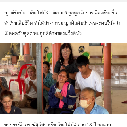
ญาติรับร่าง "น้องโฟกัส" เด็ก ม.6 ถูกลูกนักการเมืองท้องถิ่น
ทำร้ายเสียชีวิต ร่ำไห้น้ำตาท่วม ญาติแค้นถ้าเจอจะตบให้คว่ำ
เปิดผลชันสูตร พบถูกตีด้วยของแข็งที่หัว
จากกรณี น.ส.ณัฐนิชา หรือ น้องโฟกัส อายุ 18 ปี ถูกนาย