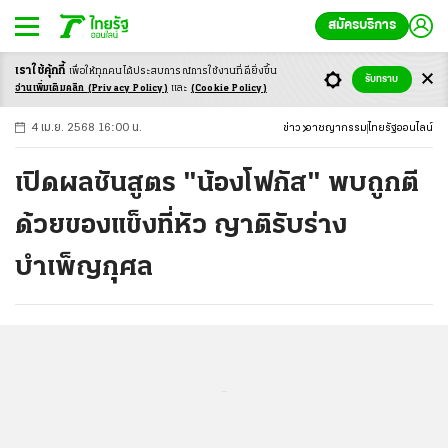
สมัครบริการ
เราใช้คุ้กกี้
เพื่อให้ทุกคนได้ประสบ
การณ์การใช้งานที่ดียิ่งขึ้น
+
ก
ก
-ก
รับทราบ
อ่านเพิ่มเติมคลิก
(Privacy Policy)
และ
(Cookie Policy)
4 เม.ย. 2568 16:00 น.
ข่าว
อาชญากรรม
ไทยรัฐออนไลน์
เปิดผลชันสูตร "น้องโฟกัส" พบถูกตี
ด้วยของแข็งที่หัว ญาติรับร่าง
บำเพ็ญกุศล
...