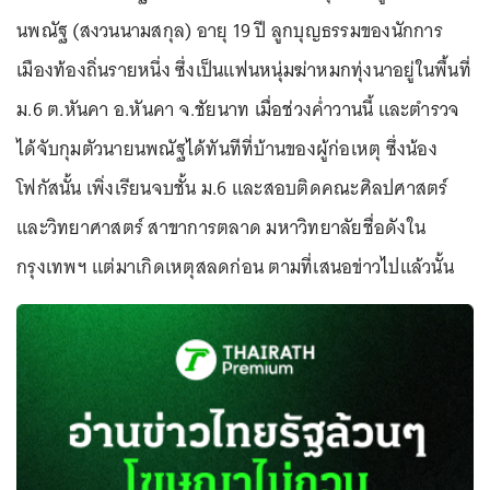
นพณัฐ (สงวนนามสกุล) อายุ 19 ปี ลูกบุญธรรมของนักการ
เมืองท้องถิ่นรายหนึ่ง ซึ่งเป็นแฟนหนุ่มฆ่าหมกทุ่งนาอยู่ในพื้นที่
ม.6 ต.หันคา อ.หันคา จ.ชัยนาท เมื่อช่วงค่ำวานนี้ และตำรวจ
ได้จับกุมตัวนายนพณัฐได้ทันทีที่บ้านของผู้ก่อเหตุ ซึ่งน้อง
โฟกัสนั้น เพิ่งเรียนจบชั้น ม.6 และสอบติดคณะศิลปศาสตร์
และวิทยาศาสตร์ สาขาการตลาด มหาวิทยาลัยชื่อดังใน
กรุงเทพฯ แต่มาเกิดเหตุสลดก่อน ตามที่เสนอข่าวไปแล้วนั้น