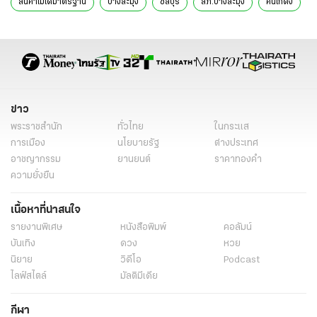
สินค้าไม่ได้มาตรฐาน
บางละมุง
ชลบุรี
สภ.บางละมุง
ค้นโกดัง
ค้นโกดังทุนจีน
สิ่งเทียมอาวุธ
ปืนปลอม
ข่าวทั่วไป
ข่าว
พระราชสำนัก
ทั่วไทย
ในกระแส
การเมือง
นโยบายรัฐ
ต่างประเทศ
อาชญากรรม
ยานยนต์
ราคาทองคำ
ความยั่งยืน
เนื้อหาที่น่าสนใจ
รายงานพิเศษ
หนังสือพิมพ์
คอลัมน์
บันเทิง
ดวง
หวย
นิยาย
วิดีโอ
Podcast
ไลฟ์สไตล์
มัลติมีเดีย
กีฬา