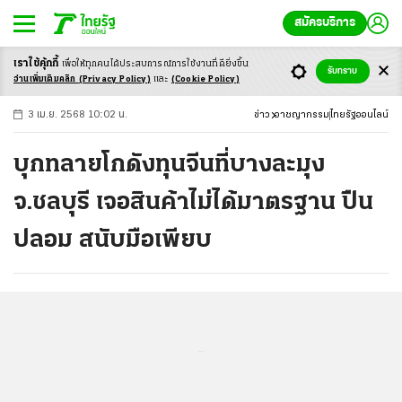
สมัครบริการ
เราใช้คุ้กกี้
เพื่อให้ทุกคนได้ประสบ
การณ์การใช้งานที่ดียิ่งขึ้น
+
ก
ก
-ก
รับทราบ
อ่านเพิ่มเติมคลิก
(Privacy Policy)
และ
(Cookie Policy)
3 เม.ย. 2568 10:02 น.
ข่าว
อาชญากรรม
ไทยรัฐออนไลน์
บุกทลายโกดังทุนจีนที่บางละมุง
จ.ชลบุรี เจอสินค้าไม่ได้มาตรฐาน ปืน
ปลอม สนับมือเพียบ
...