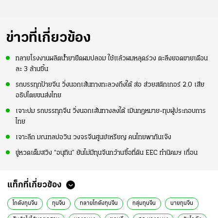
ข่าวที่เกี่ยวข้อง
ทลายโรงงานผลิตน้ำยายืดผมปลอม ใช้แล้วผมหลุดร่วง ตะลึงยอดขายเดือน
ละ 3 ล้านชิ้น
รถบรรทุกป้ายจีน วิ่งนอกเส้นทางทะลวงถึงใต้ ส่อ ส่วยสติกเกอร์ 2.0 เสีย
อธิปไตยขนส่งไทย
เจาะปม รถบรรทุกจีน วิ่งนอกเส้นทางลงใต้ เมินกฎหมาย-ทุบผู้ประกอบการ
ไทย
เจาะลึก มณฑลบ่อวิน วงจรจีนศูนย์เหรียญ คนไทยพากันเจ๊ง
ขู่หวดเต็มสวิง “อนุทิน” ยันไม่มีทุนจีนกว้านซื้อที่ดิน EEC ทำนิคมฯ เถื่อน
แท็กที่เกี่ยวข้อง
โกดังทุนจีน
ทุนจีน
ทลายโกดังทุนจีน
กลุ่มทุนจีน
นายทุนจีน