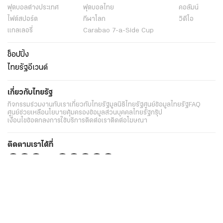
ฟุตบอลต่่างประเทศ
ฟุตบอลไทย
คอลัมน์
ไฟต์สปอร์ต
กีฬาโลก
วิดีโอ
แกลเลอรี่
Carabao 7-a-Side Cup
ช็อปปิ้ง
ไทยรัฐอีเวนต์
เกี่ยวกับไทยรัฐ
กิจกรรม
ร่วมงานกับเรา
เกี่ยวกับไทยรัฐ
มูลนิธิไทยรัฐ
ศูนย์ข้อมูลไทยรัฐ
FAQ
ศูนย์ช่วยเหลือ
นโยบายคุ้มครองข้อมูลส่วนบุคคลไทยรัฐกรุ๊ป
เงื่อนไขข้อตกลงการใช้บริการ
ติดต่อเรา
ติดต่อโฆษณา
ติดตามเราได้ที่
Application
My THAIRATH