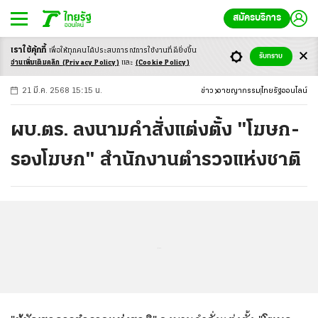
สมัครบริการ
เราใช้คุ้กกี้
เพื่อให้ทุกคนได้ประสบ
การณ์การใช้งานที่ดียิ่งขึ้น
+
ก
ก
-ก
รับทราบ
อ่านเพิ่มเติมคลิก
(Privacy Policy)
และ
(Cookie Policy)
21 มี.ค. 2568 15:15 น.
ข่าว
อาชญากรรม
ไทยรัฐออนไลน์
ผบ.ตร. ลงนามคำสั่งแต่งตั้ง "โฆษก-
รองโฆษก" สำนักงานตำรวจแห่งชาติ
...