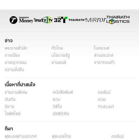
แต่งตั้งโฆษกตำรวจ
ข่าววันนี้
ข่าว
พระราชสำนัก
ทั่วไทย
ในกระแส
การเมือง
นโยบายรัฐ
ต่างประเทศ
อาชญากรรม
ยานยนต์
ราคาทองคำ
ความยั่งยืน
เนื้อหาที่น่าสนใจ
รายงานพิเศษ
หนังสือพิมพ์
คอลัมน์
บันเทิง
ดวง
หวย
นิยาย
วิดีโอ
Podcast
ไลฟ์สไตล์
มัลติมีเดีย
กีฬา
ฟุตบอลต่่างประเทศ
ฟุตบอลไทย
คอลัมน์