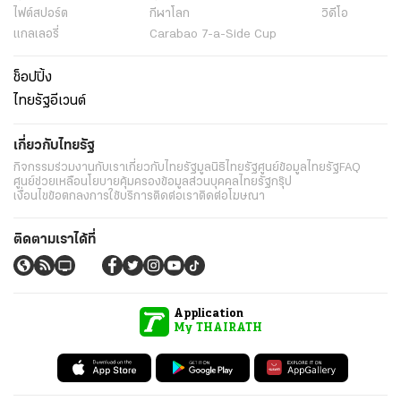
ไฟต์สปอร์ต
กีฬาโลก
วิดีโอ
แกลเลอรี่
Carabao 7-a-Side Cup
ช็อปปิ้ง
ไทยรัฐอีเวนต์
เกี่ยวกับไทยรัฐ
กิจกรรม
ร่วมงานกับเรา
เกี่ยวกับไทยรัฐ
มูลนิธิไทยรัฐ
ศูนย์ข้อมูลไทยรัฐ
FAQ
ศูนย์ช่วยเหลือ
นโยบายคุ้มครองข้อมูลส่วนบุคคลไทยรัฐกรุ๊ป
เงื่อนไขข้อตกลงการใช้บริการ
ติดต่อเรา
ติดต่อโฆษณา
ติดตามเราได้ที่
Application
My THAIRATH