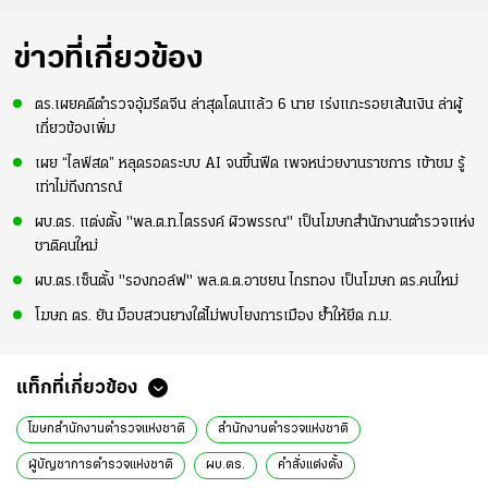
ข่าวที่เกี่ยวข้อง
ตร.เผยคดีตำรวจอุ้มรีดจีน ล่าสุดโดนแล้ว 6 นาย เร่งแกะรอยเส้นเงิน ล่าผู้
เกี่ยวข้องเพิ่ม
เผย “ไลฟ์สด” หลุดรอดระบบ AI จนขึ้นฟีด เพจหน่วยงานราชการ เข้าชม รู้
เท่าไม่ถึงการณ์
ผบ.ตร. แต่งตั้ง "พล.ต.ท.ไตรรงค์ ผิวพรรณ" เป็นโฆษกสำนักงานตำรวจแห่ง
ชาติคนใหม่
ผบ.ตร.เซ็นตั้ง "รองกอล์ฟ" พล.ต.ต.อาชยน ไกรทอง เป็นโฆษก ตร.คนใหม่
โฆษก ตร. ยัน ม็อบสวนยางใต้ไม่พบโยงการเมือง ย้ำให้ยึด ก.ม.
แท็กที่เกี่ยวข้อง
โฆษกสำนักงานตำรวจแห่งชาติ
สำนักงานตำรวจแห่งชาติ
ผู้บัญชาการตำรวจแห่งชาติ
ผบ.ตร.
คำสั่งแต่งตั้ง