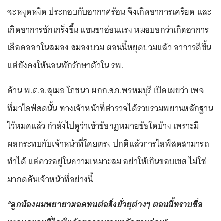
จะหงุดหงิด ประกอบกับอากาศร้อน จึงเกิดอาการเครียด และ
เกิดอาการชักเกร็งขึ้น แขนขาอ่อนแรง หมอบอกว่าเกิดอาการ
เลือดออกในสมอง สมองบวม ตอนนี้หยุดบวมแล้ว อาการดีขึ้น
แต่ยังคงให้นอนพักรักษาตัวใน รพ.
ด้าน พ.ต.อ.สุเมธ โภชนา ผกก.สภ.พรหมบุรี เปิดเผยว่า เพจ
ที่มาไลฟ์สดนั้น ทางเจ้าหน้าที่ตำรวจได้รวบรวมพยานหลักฐาน
ไว้หมดแล้ว กำลังไปดูว่าเข้าข้อกฎหมายข้อใดบ้าง เพราะมี
ผลกระทบกับเจ้าหน้าที่โดยตรง ปกติแล้วการไลฟ์สดสามารถ
ทำได้ แต่ควรอยู่ในความเหมาะสม อย่าให้เกินขอบเขต ไม่ใช่
มากดดันเจ้าหน้าที่อย่างนี้
“ลูกน้องผมพยายามอดทนต่อสิ่งยั่วยุต่างๆ ตอนนี้ทราบชื่อ