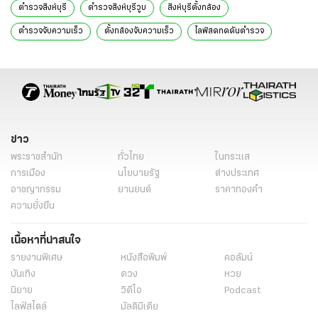
ตำรวจสิงห์บุรี
ตำรวจสิงห์บุรีวูบ
สิงห์บุรีตั้งกล้อง
ตํารวจจับความเร็ว
ตั้งกล้องจับความเร็ว
ไลฟ์สดกดดันตำรวจ
จับความเร็ว
ดาบตำรวจวูบ
นักรบด่านเถื่อน
สิงห์บุรี
ตำรวจปฏิบัติหน้าที่
สภ.พรหมบุรี
สภ.พรหมบุรี จ.สิงห์บุรี
ป่วนตำรวจ
ป่วนตำรวจตั้งกล้อง
ข่าวทั่วไป
ข่าว
พระราชสำนัก
ทั่วไทย
ในกระแส
การเมือง
นโยบายรัฐ
ต่างประเทศ
อาชญากรรม
ยานยนต์
ราคาทองคำ
ความยั่งยืน
เนื้อหาที่น่าสนใจ
รายงานพิเศษ
หนังสือพิมพ์
คอลัมน์
บันเทิง
ดวง
หวย
นิยาย
วิดีโอ
Podcast
ไลฟ์สไตล์
มัลติมีเดีย