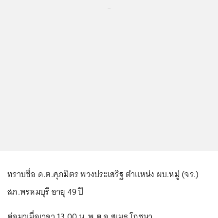
...
ทราบชื่อ ด.ต.ศุภมิตร พวงประเสริฐ ตำแหน่ง ผบ.หมู่ (จร.)
สภ.พรหมบุรี อายุ 49 ปี
ต่อมาเมื่อเวลา 13.00 น. พ.ต.อ.สุเมธ โภชนา