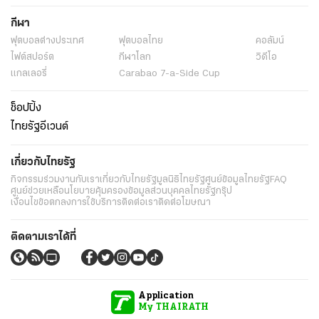
กีฬา
ฟุตบอลต่่างประเทศ
ฟุตบอลไทย
คอลัมน์
ไฟต์สปอร์ต
กีฬาโลก
วิดีโอ
แกลเลอรี่
Carabao 7-a-Side Cup
ช็อปปิ้ง
ไทยรัฐอีเวนต์
เกี่ยวกับไทยรัฐ
กิจกรรม
ร่วมงานกับเรา
เกี่ยวกับไทยรัฐ
มูลนิธิไทยรัฐ
ศูนย์ข้อมูลไทยรัฐ
FAQ
ศูนย์ช่วยเหลือ
นโยบายคุ้มครองข้อมูลส่วนบุคคลไทยรัฐกรุ๊ป
เงื่อนไขข้อตกลงการใช้บริการ
ติดต่อเรา
ติดต่อโฆษณา
ติดตามเราได้ที่
Application
My THAIRATH