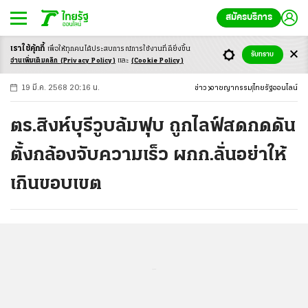
สมัครบริการ
เราใช้คุ้กกี้
เพื่อให้ทุกคนได้ประสบ
การณ์การใช้งานที่ดียิ่งขึ้น
+
ก
ก
-ก
รับทราบ
อ่านเพิ่มเติมคลิก
(Privacy Policy)
และ
(Cookie Policy)
19 มี.ค. 2568 20:16 น.
ข่าว
อาชญากรรม
ไทยรัฐออนไลน์
ตร.สิงห์บุรีวูบล้มฟุบ ถูกไลฟ์สดกดดัน
ตั้งกล้องจับความเร็ว ผกก.ลั่นอย่าให้
เกินขอบเขต
...