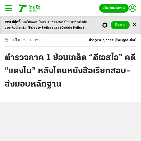
สมัครบริการ
เราใช้คุ้กกี้
เพื่อให้ทุกคนได้ประสบ
การณ์การใช้งานที่ดียิ่งขึ้น
+
ก
ก
-ก
รับทราบ
อ่านเพิ่มเติมคลิก
(Privacy Policy)
และ
(Cookie Policy)
13 มี.ค. 2568 18:55 น.
ข่าว
อาชญากรรม
ไทยรัฐออนไลน์
ตำรวจภาค 1 ย้อนเกล็ด “ดีเอสไอ” คดี
“แตงโม” หลังโดนหนังสือเรียกสอบ-
ส่งมอบหลักฐาน
...