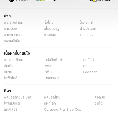
ข่าว
พระราชสำนัก
ทั่วไทย
ในกระแส
การเมือง
นโยบายรัฐ
ต่างประเทศ
อาชญากรรม
ยานยนต์
ราคาทองคำ
ความยั่งยืน
เนื้อหาที่น่าสนใจ
รายงานพิเศษ
หนังสือพิมพ์
คอลัมน์
บันเทิง
ดวง
หวย
นิยาย
วิดีโอ
Podcast
ไลฟ์สไตล์
มัลติมีเดีย
กีฬา
ฟุตบอลต่่างประเทศ
ฟุตบอลไทย
คอลัมน์
ไฟต์สปอร์ต
กีฬาโลก
วิดีโอ
แกลเลอรี่
Carabao 7-a-Side Cup