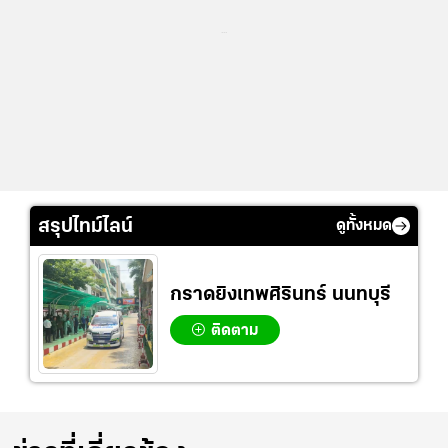
...
สรุปไทม์ไลน์
ดูทั้งหมด
กราดยิงเทพศิรินทร์ นนทบุรี
ติดตาม