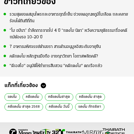
ข่าวที่เกี่ยวข้อง
รวมสุดยอดสมุนไพรและอาหารฤทธิ์เย็น ช่วยลดอุณหภูมิในเลือด และคลาย
ร้อนได้ทันทีที่กิน
“โม อมีนา” รำลึกการจากไป 4 ปี “แตงโม นิดา” หวังความยุติธรรมเรื่องคดี
แม้ต้องรอ 10-20 ปี
7 อาหารมหัศจรรย์ต้านชรา สารต้านอนุมูลอิสระกับอายุยืน
คดีแตงโม หลักฐานมือถือ อาชญาวิทยา โอกาสพลิกคดี?
"ดีเอสไอ" อนุมัติให้ทำการสืบสวน "คดีแตงโม" ตกเรือแล้ว
แท็กที่เกี่ยวข้อง
แตงโม
คดีแตงโม
คดีแตงโมล่าสุด
คดีแตงโม ล่าสุด
คดีแตงโม ล่าสุด 2568
คดีแตงโม วันนี้
แตงโม ภัทรธิดา
ตํารวจภาค 1
ดีเอสไอ
วิทิต จันทร์เอี่ยม
กรมสอบสวนคดี
ดีเอสไอ ตำรวจภาค 1
ข่าวทั่วไป