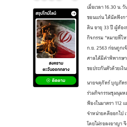
เมื่อเวลา 16.30 น. วั
สรุปไทม์ไลน์
ขอนแก่น ได้นัดฟังก
ดิน อายุ 33 ปี ผู้ต
กิจกรรม “หมายที่ไหนม
ก.ย. 2563 ก่อนถูก
ศาลได้มีคำพิพากษาจ
สงคราม
ขอประกันตัวด้วยเง
ตะวันออกกลาง
ติดตาม
นายจตุภัทร์ บุญภัทร
ร่วมกิจกรรมชุมนุมหมาย
ฟ้องในมาตรา 112 และ
จำหน่ายคดีออกไป เหล
โดยไม่รอลงอาญา จึง