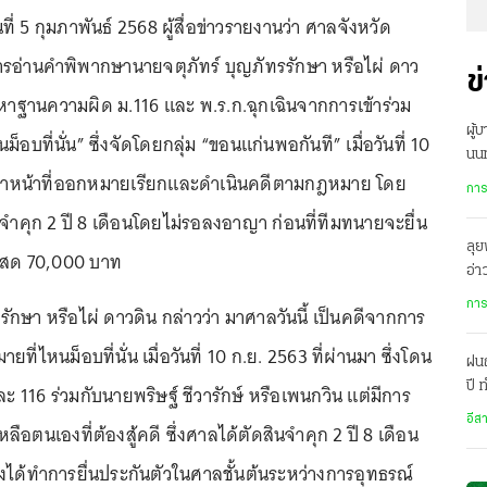
นที่ 5 กุมภาพันธ์ 2568 ผู้สื่อข่าวรายงานว่า ศาลจังหวัด
ารอ่านคำพิพากษานายจตุภัทร์ บุญภัทรรักษา หรือไผ่ ดาว
ข
้องหาฐานความผิด ม.116 และ พ.ร.ก.ฉุกเฉินจากการเข้าร่วม
ผู้
็อบที่นั่น” ซึ่งจัดโดยกลุ่ม “ขอนแก่นพอกันที” เมื่อวันที่ 10
นนท
เจ้าหน้าที่ออกหมายเรียกและดำเนินคดีตามกฎหมาย โดย
กลั
การ
ำคุก 2 ปี 8 เดือนโดยไม่รอลงอาญา ก่อนที่ทีมทนายจะยื่น
ลุย
ินสด 70,000 บาท
อ่
บริ
การ
รักษา หรือไผ่ ดาวดิน กล่าวว่า มาศาลวันนี้ เป็นคดีจากการ
ที่ไหนม็อบที่นั่น เมื่อวันที่ 10 ก.ย. 2563 ที่ผ่านมา ซึ่งโดน
ฝน
ปี
 116 ร่วมกับนายพริษฐ์ ชีวารักษ์ หรือเพนกวิน แต่มีการ
เม
อีส
ือตนเองที่ต้องสู้คดี ซึ่งศาลได้ตัดสินจำคุก 2 ปี 8 เดือน
ได้ทำการยื่นประกันตัวในศาลชั้นต้นระหว่างการอุทธรณ์