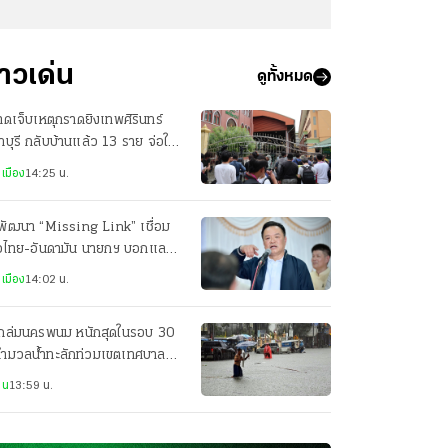
่าวเด่น
ดูทั้งหมด
บาดเจ็บเหตุกราดยิงเทพศิรินทร์
บุรี กลับบ้านแล้ว 13 ราย จ่อให้
บอีก 2 ราย
เมือง
14:25 น.
พัฒนา “Missing Link” เชื่อม
าวไทย-อันดามัน นายกฯ บอกแลนด์
ดจ์ค่อยว่ากัน
เมือง
14:02 น.
ถล่มนครพนม หนักสุดในรอบ 30
 ทำมวลน้ำทะลักท่วมเขตเทศบาล
ือง ถนนหลายจุดจมบาดาล
าน
13:59 น.