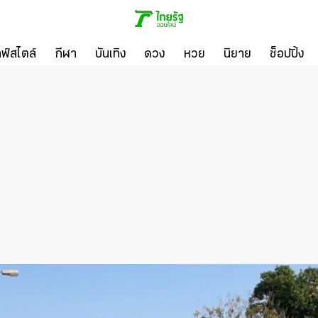
ลฟ์สไตล์
กีฬา
บันเทิง
ดวง
หวย
นิยาย
ช็อปปิ้ง