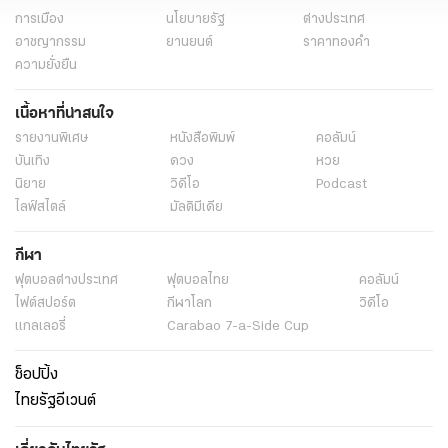
การเมือง
นโยบายรัฐ
ต่างประเทศ
อาชญากรรม
ยานยนต์
ราคาทองคำ
ความยั่งยืน
เนื้อหาที่น่าสนใจ
รายงานพิเศษ
หนังสือพิมพ์
คอลัมน์
บันเทิง
ดวง
หวย
นิยาย
วิดีโอ
Podcast
ไลฟ์สไตล์
มัลติมีเดีย
กีฬา
ฟุตบอลต่่างประเทศ
ฟุตบอลไทย
คอลัมน์
ไฟต์สปอร์ต
กีฬาโลก
วิดีโอ
แกลเลอรี่
Carabao 7-a-Side Cup
ช็อปปิ้ง
ไทยรัฐอีเวนต์