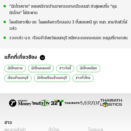
"นักโทษชาย" หลบหนีจากร้านอาหารกลางเมืองนนท์ ล่าสุดพบทิ้ง "ชุด
นักโทษ" ใต้สะพาน
โดนข้อหาเพิ่ม นช. โดดหลังคาเรือนนอน 3 ชั้นหลบหนี ถูก จนท. ตามจับตัวได้
แล้ว
รวบแล้ว น.ช. เรือนจำจังหวัดนนทบุรี หนีขณะออกกองนอก จนมุมที่บางแสน
แท็กที่เกี่ยวข้อง
นักโทษชาย
นักโทษหลบหนี
ข่าววันนี้
นักโทษหนีคุก
เรือนจํานนทบุรี
นักโทษเรือนจำนนทบุรี
ข่าวทั่วไทย
ข่าว
พระราชสำนัก
ทั่วไทย
ในกระแส