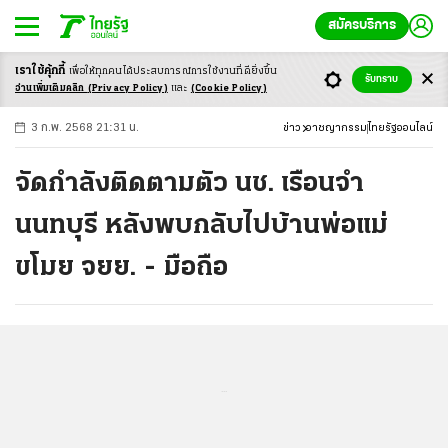
สมัครบริการ
เราใช้คุ้กกี้
เพื่อให้ทุกคนได้ประสบ
การณ์การใช้งานที่ดียิ่งขึ้น
+
ก
ก
-ก
รับทราบ
อ่านเพิ่มเติมคลิก
(Privacy Policy)
และ
(Cookie Policy)
3 ก.พ. 2568 21:31 น.
ข่าว
อาชญากรรม
ไทยรัฐออนไลน์
จัดกำลังติดตามตัว นช. เรือนจำ
นนทบุรี หลังพบกลับไปบ้านพ่อแม่
ขโมย จยย. - มือถือ
...