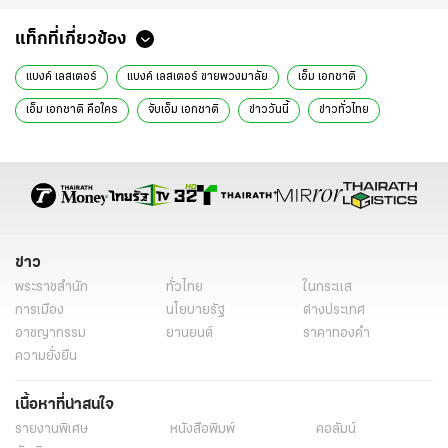
แท็กที่เกี่ยวข้อง
แบงค์ เลสเตอร์
แบงค์ เลสเตอร์ ขายพวงมาลัย
เอ็ม เอกชาติ
เอ็ม เอกชาติ คือใคร
จับเอ็ม เอกชาติ
ข่าววันนี้
ข่าวทั่วไทย
ข่าว
พระราชสำนัก
ทั่วไทย
ในกระแส
การเมือง
นโยบายรัฐ
ต่างประเทศ
อาชญากรรม
ยานยนต์
ราคาทองคำ
ความยั่งยืน
เนื้อหาที่น่าสนใจ
รายงานพิเศษ
หนังสือพิมพ์
คอลัมน์