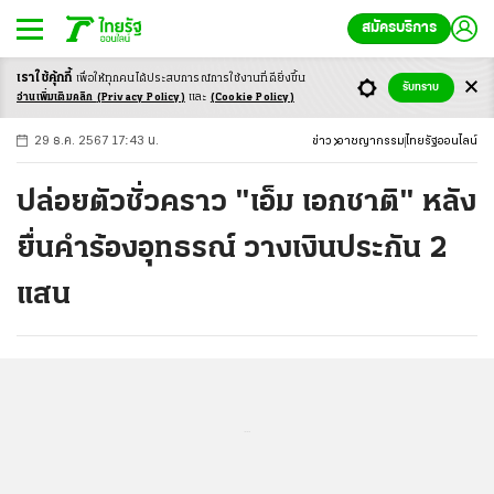
สมัครบริการ
เราใช้คุ้กกี้
เพื่อให้ทุกคนได้ประสบ
การณ์การใช้งานที่ดียิ่งขึ้น
+
ก
ก
-ก
รับทราบ
อ่านเพิ่มเติมคลิก
(Privacy Policy)
และ
(Cookie Policy)
29 ธ.ค. 2567 17:43 น.
ข่าว
อาชญากรรม
ไทยรัฐออนไลน์
ปล่อยตัวชั่วคราว "เอ็ม เอกชาติ" หลัง
ยื่นคำร้องอุทธรณ์ วางเงินประกัน 2
แสน
...