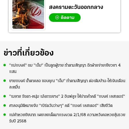
สงครามตะวันออกกลาง
ติดตาม
ข่าวที่เกี่ยวข้อง
"แม่แบงค์" ชม "เอ็ม" เป็นลูกผู้ชาย ทำตามสัญญา อีกฝ่ายจ่ายเยียวยา 4
แสน
ยายแบงค์ น้ำตาคลอ ขอบคุณ "เอ็ม" ทำตามสัญญา ต่อเติมบ้าน-ให้เงินเดือน
ละหมื่น
"เมลาย รัชดา-หนุ่ม เม้งการยาง" 2 อินฟลูฯ ให้ปากคำคดี "แบงค์ เลสเตอร์"
ศาลอนุมัติหมายจับ "เบิร์ดวันว่างๆ" คดี "แบงค์ เลสเตอร์" เสียชีวิต
แม่ค้าหวยชัยนาท เผยเลขเด็ดมาแรงงวด 2/1/68 ความหวังคอหวยลุ้นรวย
รับปี 2568