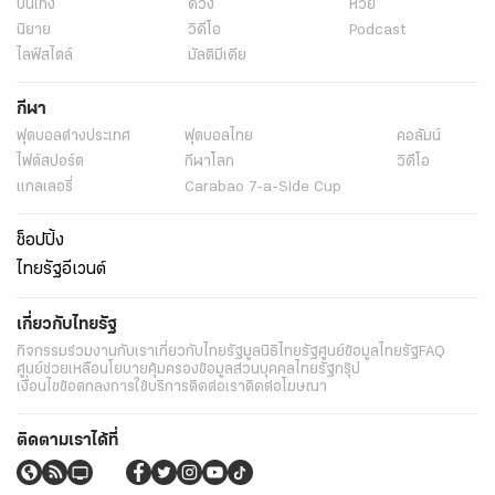
บันเทิง
ดวง
หวย
นิยาย
วิดีโอ
Podcast
ไลฟ์สไตล์
มัลติมีเดีย
กีฬา
ฟุตบอลต่่างประเทศ
ฟุตบอลไทย
คอลัมน์
ไฟต์สปอร์ต
กีฬาโลก
วิดีโอ
แกลเลอรี่
Carabao 7-a-Side Cup
ช็อปปิ้ง
ไทยรัฐอีเวนต์
เกี่ยวกับไทยรัฐ
กิจกรรม
ร่วมงานกับเรา
เกี่ยวกับไทยรัฐ
มูลนิธิไทยรัฐ
ศูนย์ข้อมูลไทยรัฐ
FAQ
ศูนย์ช่วยเหลือ
นโยบายคุ้มครองข้อมูลส่วนบุคคลไทยรัฐกรุ๊ป
เงื่อนไขข้อตกลงการใช้บริการ
ติดต่อเรา
ติดต่อโฆษณา
ติดตามเราได้ที่