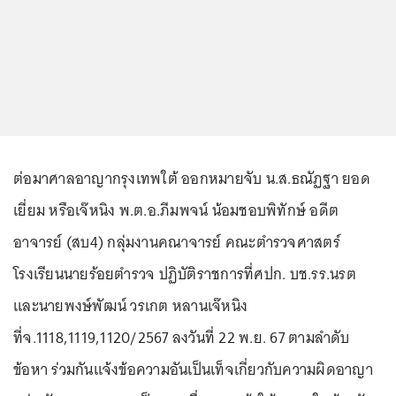
ต่อมาศาลอาญากรุงเทพใต้ ออกหมายจับ น.ส.ธณัฏฐา ยอด
เยี่ยม หรือเจ๊หนิง พ.ต.อ.ภีมพจน์ น้อมชอบพิทักษ์ อดีต
อาจารย์ (สบ4) กลุ่มงานคณาจารย์ คณะตำรวจศาสตร์
โรงเรียนนายร้อยตำรวจ ปฏิบัติราชการที่ศปก. บช.รร.นรต
และนายพงษ์พัฒน์ วรเกต หลานเจ๊หนิง
ที่จ.1118,1119,1120/2567 ลงวันที่ 22 พ.ย. 67 ตามลำดับ
ข้อหา ร่วมกันแจ้งข้อความอันเป็นเท็จเกี่ยวกับความผิดอาญา