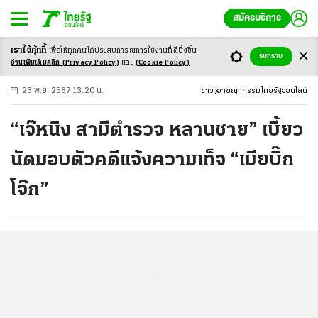
สมัครบริการ
เราใช้คุ้กกี้
เพื่อให้ทุกคนได้ประสบ
การณ์การใช้งานที่ดียิ่งขึ้น
+
ก
ก
-ก
รับทราบ
อ่านเพิ่มเติมคลิก
(Privacy Policy)
และ
(Cookie Policy)
23 พ.ย. 2567 13:20 น.
ข่าว
อาชญากรรม
ไทยรัฐออนไลน์
“เจ๊หนิง สามีตำรวจ หลานชาย” เบี้ยว
นัดมอบตัวคดีแจ้งความเท็จ “เมียบิ๊ก
โจ๊ก”
...