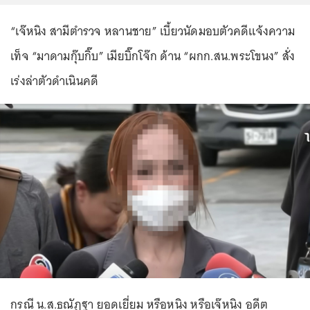
“เจ๊หนิง สามีตำรวจ หลานชาย” เบี้ยวนัดมอบตัวคดีแจ้งความ
เท็จ “มาดามกุ๊บกิ๊บ” เมียบิ๊กโจ๊ก ด้าน “ผกก.สน.พระโขนง” สั่ง
เร่งล่าตัวดำเนินคดี
กรณี น.ส.ธณัฏฐา ยอดเยี่ยม หรือหนิง หรือเจ๊หนิง อดีต