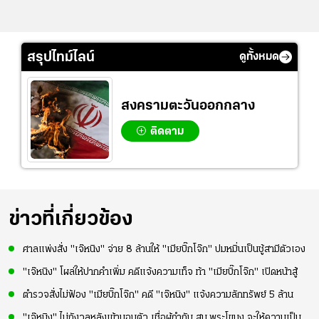
สรุปไทม์ไลน์
ดูทั้งหมด
สงครามตะวันออกกลาง
ติดตาม
ข่าวที่เกี่ยวข้อง
ศาลแพ่งสั่ง "เจ๊หนิง" จ่าย 8 ล้านให้ "เมียบิ๊กโจ๊ก" ปมหมิ่นเป็นชู้สามีตัวเอง
"เจ๊หนิง" โผล่ให้ปากคำเพิ่ม คดีแจ้งความเท็จ ท้า "เมียบิ๊กโจ๊ก" เปิดหน้าสู้
ตำรวจสั่งไม่ฟ้อง "เมียบิ๊กโจ๊ก" คดี "เจ๊หนิง" แจ้งความลักทรัพย์ 5 ล้าน
"เจ๊หนิง" ไม่กังวลหลังเข้ามอบตัว เชื่อผู้กำกับ สน.พระโขนง จะให้ความเป็น