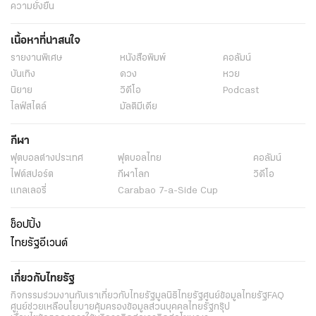
ความยั่งยืน
เนื้อหาที่น่าสนใจ
รายงานพิเศษ
หนังสือพิมพ์
คอลัมน์
บันเทิง
ดวง
หวย
นิยาย
วิดีโอ
Podcast
ไลฟ์สไตล์
มัลติมีเดีย
กีฬา
ฟุตบอลต่่างประเทศ
ฟุตบอลไทย
คอลัมน์
ไฟต์สปอร์ต
กีฬาโลก
วิดีโอ
แกลเลอรี่
Carabao 7-a-Side Cup
ช็อปปิ้ง
ไทยรัฐอีเวนต์
เกี่ยวกับไทยรัฐ
กิจกรรม
ร่วมงานกับเรา
เกี่ยวกับไทยรัฐ
มูลนิธิไทยรัฐ
ศูนย์ข้อมูลไทยรัฐ
FAQ
ศูนย์ช่วยเหลือ
นโยบายคุ้มครองข้อมูลส่วนบุคคลไทยรัฐกรุ๊ป