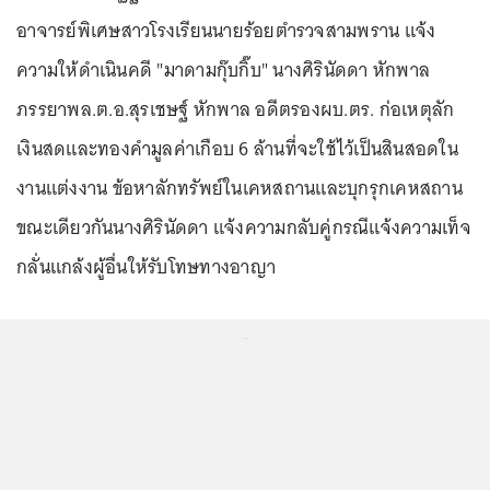
อาจารย์พิเศษสาวโรงเรียนนายร้อยตำรวจสามพราน แจ้ง
ความให้ดำเนินคดี "มาดามกุ๊บกิ๊บ" นางศิรินัดดา หักพาล
ภรรยาพล.ต.อ.สุรเชษฐ์ หักพาล อดีตรองผบ.ตร. ก่อเหตุลัก
เงินสดและทองคำมูลค่าเกือบ 6 ล้านที่จะใช้ไว้เป็นสินสอดใน
งานแต่งงาน ข้อหาลักทรัพย์ในเคหสถานและบุกรุกเคหสถาน
ขณะเดียวกันนางศิรินัดดา แจ้งความกลับคู่กรณีแจ้งความเท็จ
กลั่นแกล้งผู้อื่นให้รับโทษทางอาญา
...