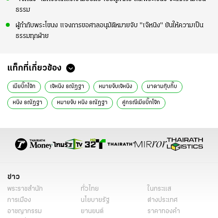
ธรรม
ผู้กำกับพระโขนง แจงการขอศาลอนุมัติหมายจับ "เจ๊หนิง" ยันให้ความเป็น
ธรรมทุกฝ่าย
แท็กที่เกี่ยวข้อง
เมียบิ๊กโจ๊ก
เจ๊หนิง ธณัฏฐา
หมายจับเจ๊หนิง
มาดามกุ๊บกิ๊บ
หนิง ธณัฏฐา
หมายจับ หนิง ธณัฏฐา
คู่กรณีเมียบิ๊กโจ๊ก
หนิง ธณัฏฐา ยอดเยี่ยม
หมายจับ แจ้งความเท็จ
แจ้งความเท็จ
พ.ต.อ.ภีมพจน์ น้อมชอบพิทักษ์
สน.พระโขนง
ข่าวทั่วไป
ข่าว
พระราชสำนัก
ทั่วไทย
ในกระแส
การเมือง
นโยบายรัฐ
ต่างประเทศ
อาชญากรรม
ยานยนต์
ราคาทองคำ