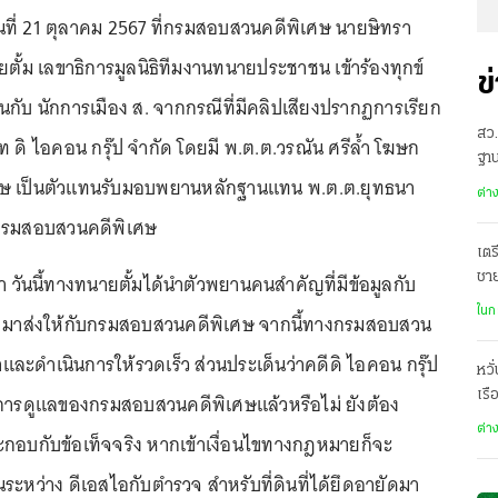
วันที่ 21 ตุลาคม 2567 ที่กรมสอบสวนคดีพิเศษ นายษิทรา
นายตั้ม เลขาธิการมูลนิธิทีมงานทนายประชาชน เข้าร้องทุกข์
ข
กับ นักการเมือง ส. จากกรณีที่มีคลิปเสียงปรากฏการเรียก
สว.
ษัท ดิ ไอคอน กรุ๊ป จำกัด โดยมี พ.ต.ต.วรณัน ศรีล้ำ โฆษก
ฐาน
ษ เป็นตัวแทนรับมอบพยานหลักฐานแทน พ.ต.ต.ยุทธนา
ต่า
ีกรมสอบสวนคดีพิเศษ
เตร
า วันนี้ทางทนายตั้มได้นำตัวพยานคนสำคัญที่มีข้อมูลกับ
ชา
ฌา
ในก
มาส่งให้กับกรมสอบสวนคดีพิเศษ จากนี้ทางกรมสอบสวน
ละดำเนินการให้รวดเร็ว ส่วนประเด็นว่าคดีดิ ไอคอน กรุ๊ป
หวั
เรื
นการดูแลของกรมสอบสวนคดีพิเศษแล้วหรือไม่ ยังต้อง
ต่า
กอบกับข้อเท็จจริง หากเข้าเงื่อนไขทางกฎหมายก็จะ
ระหว่าง ดีเอสไอกับตำรวจ สำหรับที่ดินที่ได้ยึดอายัดมา