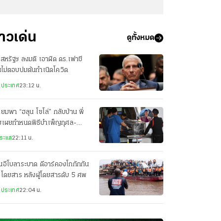
่าวเด่น
ดูทั้งหมด
สหรัฐฯ ลงมติ เอาผิด ดร.เฟาชี
ไม่ตอบปมต้นกำเนิดโควิด
งประเทศ
23:12 น.
ียมพา “ฮลุน โซโล่” กลับบ้าน พี่
ยเผยกำหนดพิธีบำเพ็ญกุศล-
ปนกิจศพ
ระแส
22:11 น.
่นอีโบลาระบาด ดีอาร์คองโกกักกัน
อโดยสาร หลังผู้โดยสารดับ 5 ศพ
งประเทศ
22:04 น.