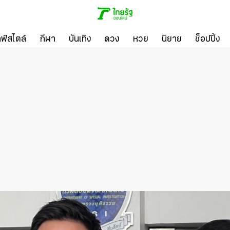
ลฟ์สไตล์
กีฬา
บันเทิง
ดวง
หวย
นิยาย
ช็อปปิ้ง