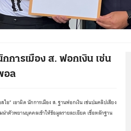
นักการเมือง ส. ฟอกเงิน เซ่น
สพอล
เอสไอ” เอาผิด นักการเมือง ส. ฐานฟอกเงิน เซ่นปมคลิปเสียง
นำตัวพยานบุคคลเข้าให้ข้อมูลรายละเอียด เชื่อหลักฐาน