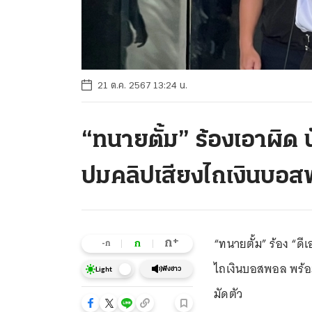
21 ต.ค. 2567 13:24 น.
“ทนายตั้ม” ร้องเอาผิด 
ปมคลิปเสียงไถเงินบอ
“ทนายตั้ม” ร้อง “ดี
+
ก
ก
-ก
ไถเงินบอสพอล พร้อม
ฟังข่าว
Light
มัดตัว