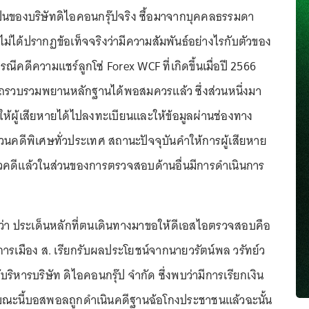
าเป็นของบริษัทดิไอคอนกรุ๊ปจริง ซื้อมาจากบุคคลธรรมดา
งไม่ได้ปรากฏข้อเท็จจริงว่ามีความสัมพันธ์อย่างไรกับตัวของ
กรณีคดีความแชร์ลูกโซ่ Forex WCF ที่เกิดขึ้นเมื่อปี 2566
รถรวบรวมพยานหลักฐานได้พอสมควรแล้ว ซึ่งส่วนหนึ่งมา
ห้ผู้เสียหายได้ไปลงทะเบียนและให้ข้อมูลผ่านช่องทาง
คดีพิเศษทั่วประเทศ สถานะปัจจุบันคำให้การผู้เสียหาย
ัวคดีแล้วในส่วนของการตรวจสอบด้านอื่นมีการดำเนินการ
ว่า ประเด็นหลักที่ตนเดินทางมาขอให้ดีเอสไอตรวจสอบคือ
กการเมือง ส. เรียกรับผลประโยชน์จากนายวรัตน์พล วรัทย์ว
บริหารบริษัท ดิไอคอนกรุ๊ป จำกัด ซึ่งพบว่ามีการเรียกเงิน
ขณะนี้บอสพอลถูกดำเนินคดีฐานฉ้อโกงประชาชนแล้วฉะนั้น