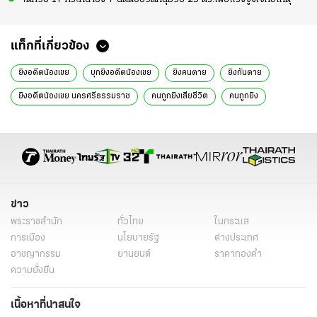
แท็กที่เกี่ยวข้อง
ยิงอดีตน้องเขย
บุกยิงอดีตน้องเขย
ยิงคนตาย
ยิงกันตาย
ยิงอดีตน้องเขย นครศรีธรรมราช
คนถูกยิงเสียชีวิต
คนถูกยิง
สภ.ช้างกลาง
อาชญากรรม
นครศรีธรรมราช
ข่าวทั่วไป
ข่าว
พระราชสำนัก
ทั่วไทย
ในกระแส
การเมือง
นโยบายรัฐ
ต่างประเทศ
อาชญากรรม
ยานยนต์
ราคาทองคำ
ความยั่งยืน
เนื้อหาที่น่าสนใจ