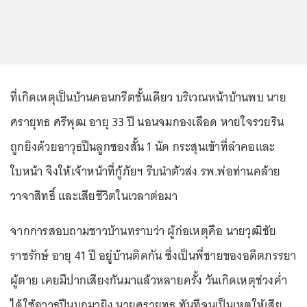
ที่เกิดเหตุเป็นบ้านคอนกรีตชั้นเดียว บริเวณหน้าบ้านพบ นาย
ศรายุทธ ศรีพุฒ อายุ 33 ปี นอนจมกองเลือด หายใจรวยริน
ถูกยิงด้วยอาวุธปืนลูกซองสั้น 1 นัด กระสุนเข้าที่ลำคอและ
ใบหน้า จึงให้เจ้าหน้าที่กู้ภัยฯ รีบนำตัวส่ง รพ.พ่อท่านคล้าย
วาจาสิทธิ์ และเสียชีวิตในเวลาต่อมา
จากการสอบถามชาวบ้านทราบว่า ผู้ก่อเหตุคือ นายวุฒิชัย
ราชรักษ์ อายุ 41 ปี อยู่บ้านติดกัน ซึ่งเป็นพี่ชายของอดีตภรรยา
ผู้ตาย เคยมีปากเสียงกันมาแล้วหลายครั้ง วันเกิดเหตุช่วงค่ำ
ได้ใช้อาวุธปืนบุกมายิง นายศรายุทธ ทันทีจนเป็นเหตุให้เสีย