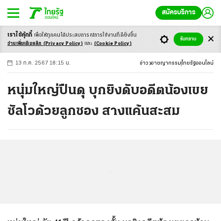
สมัครบริการ
เราใช้คุ้กกี้
เพื่อให้ทุกคนได้ประสบ
การณ์การใช้งานที่ดียิ่งขึ้น
+
ก
ก
-ก
รับทราบ
อ่านเพิ่มเติมคลิก
(Privacy Policy)
และ
(Cookie Policy)
13 ก.ค. 2567 18:15 น.
ข่าว
อาชญากรรม
ไทยรัฐออนไลน์
หนุ่มใหญ่ปืนดุ บุกยิงดับอดีตน้องเขย
ซัลโวด้วยลูกซอง สางแค้นสะสม
...