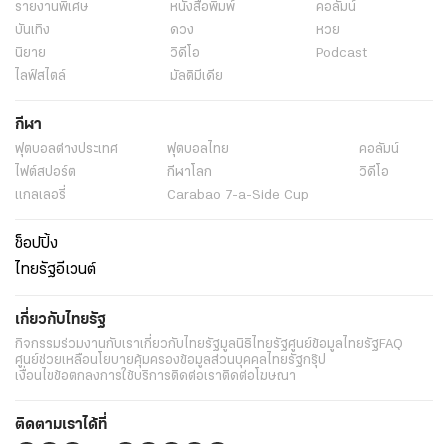
รายงานพิเศษ
หนังสือพิมพ์
คอลัมน์
บันเทิง
ดวง
หวย
นิยาย
วิดีโอ
Podcast
ไลฟ์สไตล์
มัลติมีเดีย
กีฬา
ฟุตบอลต่่างประเทศ
ฟุตบอลไทย
คอลัมน์
ไฟต์สปอร์ต
กีฬาโลก
วิดีโอ
แกลเลอรี่
Carabao 7-a-Side Cup
ช็อปปิ้ง
ไทยรัฐอีเวนต์
เกี่ยวกับไทยรัฐ
กิจกรรม
ร่วมงานกับเรา
เกี่ยวกับไทยรัฐ
มูลนิธิไทยรัฐ
ศูนย์ข้อมูลไทยรัฐ
FAQ
ศูนย์ช่วยเหลือ
นโยบายคุ้มครองข้อมูลส่วนบุคคลไทยรัฐกรุ๊ป
เงื่อนไขข้อตกลงการใช้บริการ
ติดต่อเรา
ติดต่อโฆษณา
ติดตามเราได้ที่