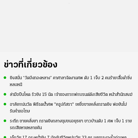
...
ข่าวที่เกี่ยวข้อง
ยิงสนั่น “วัดบึงทองหลาง” คาศาลาจัดงานศพ ดับ 1 เจ็บ 2 คนร้ายเสื้อดำซิ่ง
หลบหนี
ล่ามือปืนโหด รัวยิง 15 นัด เจ้าของกาแฟแบรนด์ดังเสียชีวิต หน้าสำนักสงฆ์
อาลัยแน่นวัด พิธีรดน้ำศพ "ครูปภัสรา" เหยื่อชายคลั่งกราดยิง พ่อยันไม่
รับคำขอโทษ
ระทึก ชายคลั่งยา กราดยิงกลางชุมชนอยุธยา ชาวบ้านดับ 1 ศพ เจ็บ 1 ราย
รถเสียหายหลายคัน
เด็กวัย 17 กระหน่ำยิง 7 นัดดับชีวิตหนุ่มวัย 23 ตร.เผยแรงจูงใจก่อเหตุ