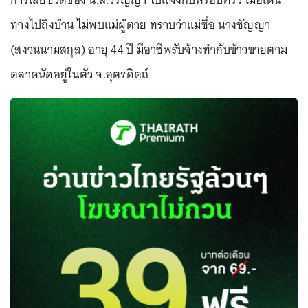
การเสียชีวิตของ น.ส.วรัญญา ไปแจ้งกับครอบครัว เมื่อเดิน
ทางไปถึงบ้าน ไม่พบแม่ผู้ตาย ทราบว่าแม่ชื่อ นางชัญญา
(สงวนนามสกุล) อายุ 44 ปี มีอาชีพรับจ้างทำกับข้าวขายตาม
ตลาดนัดอยู่ในตัว จ.อุตรดิตถ์