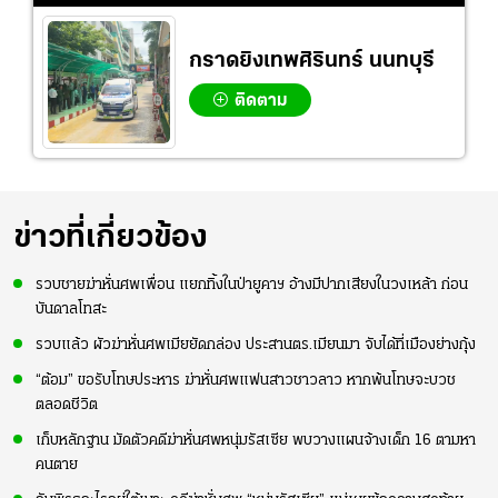
กราดยิงเทพศิรินทร์ นนทบุรี
ติดตาม
ข่าวที่เกี่ยวข้อง
รวบชายฆ่าหั่นศพเพื่อน แยกทิ้งในป่ายูคาฯ อ้างมีปากเสียงในวงเหล้า ก่อน
บันดาลโทสะ
รวบแล้ว ผัวฆ่าหั่นศพเมียยัดกล่อง ประสานตร.เมียนมา จับได้ที่เมืองย่างกุ้ง
“ต้อม” ขอรับโทษประหาร ฆ่าหั่นศพแฟนสาวชาวลาว หากพ้นโทษจะบวช
ตลอดชีวิต
เก็บหลักฐาน มัดตัวคดีฆ่าหั่นศพหนุ่มรัสเซีย พบวางแผนจ้างเด็ก 16 ตามหา
คนตาย