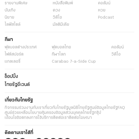
รายงานพิเศษ
หนังสือพิมพ์
คอลัมน์
บันเทิง
ดวง
หวย
นิยาย
วิดีโอ
Podcast
ไลฟ์สไตล์
มัลติมีเดีย
กีฬา
ฟุตบอลต่่างประเทศ
ฟุตบอลไทย
คอลัมน์
ไฟต์สปอร์ต
กีฬาโลก
วิดีโอ
แกลเลอรี่
Carabao 7-a-Side Cup
ช็อปปิ้ง
ไทยรัฐอีเวนต์
เกี่ยวกับไทยรัฐ
กิจกรรม
ร่วมงานกับเรา
เกี่ยวกับไทยรัฐ
มูลนิธิไทยรัฐ
ศูนย์ข้อมูลไทยรัฐ
FAQ
ศูนย์ช่วยเหลือ
นโยบายคุ้มครองข้อมูลส่วนบุคคลไทยรัฐกรุ๊ป
เงื่อนไขข้อตกลงการใช้บริการ
ติดต่อเรา
ติดต่อโฆษณา
ติดตามเราได้ที่