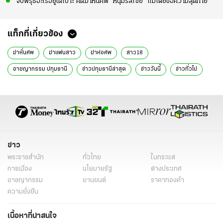
จับพิรุธอะไรอยู่ใต้เบาะ คดีฆ่าหั่นศพ “หนุ่มรัสเซีย” แม่เผยข้อความสุดท้าย
แท็กที่เกี่ยวข้อง
ฆ่าหั่นศพ
ฆ่าแฟนสาว
ฆ่าห่อศพ
สาว18
อาชญากรรม ปทุมธานี
ข่าวปทุมธานีล่าสุด
ข่าววันนี้
ข่าวทั่วไป
ข่าว
พระราชสำนัก
ทั่วไทย
ในกระแส
การเมือง
นโยบายรัฐ
ต่างประเทศ
อาชญากรรม
ยานยนต์
ราคาทองคำ
ความยั่งยืน
เนื้อหาที่น่าสนใจ