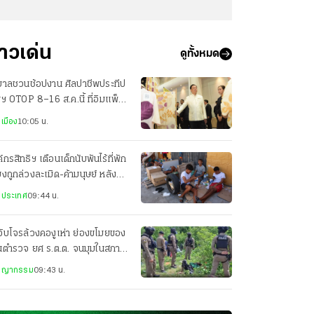
่าวเด่น
ดูทั้งหมด
ฐบาลชวนช้อปงาน ศิลปาชีพประทีป
ฯ OTOP 8–16 ส.ค.นี้ ที่อิมแพ็ค
องทองธานี
เมือง
10:05 น.
์กรสิทธิฯ เตือนเด็กนับพันไร้ที่พัก
่ยงถูกล่วงละเมิด-ค้ามนุษย์ หลัง
ลักข้ามพรมแดนสเปน
งประเทศ
09:44 น.
จับโจรล้วงคองูเห่า ย่องขโมยของ
านตำรวจ ยศ ร.ต.ต. จนมุมในสภาพ
บักสะบอม
ชญากรรม
09:43 น.