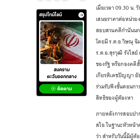
เมื่อเวลา 09.30 น. ว
สรุปไทม์ไลน์
เสนอราคาต่อหน่วยง
สอบสวนคดีกำนันนกฮั
โดยมี ร.ต.อ.วิษณุ 
ร.ต.อ.สุรวุฒิ รังไ
ของรัฐ หรือกองคดี
สงคราม
เกียรติเดชปัญญา อ
ตะวันออกกลาง
ร่วมรับฟังขั้นตอน
ติดตาม
สิทธิของผู้ต้องหา
ภายหลังการสอบปากคำ
สไอ ในฐานะหัวหน้
ว่า สำหรับวันนี้มีผู