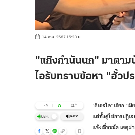
14 พ.ค. 2567 15:23 น.
"แก๊งกำนันนก" มาตามน
ไอรับทราบข้อหา "ฮั้วปร
"ดีเอสไอ" เรียก "เ
+
ก
ก
-ก
แต่ทั้งคู่ให้การปฏิ
ฟังข่าว
Light
แจ้งเลื่อนนัด เหตุผ