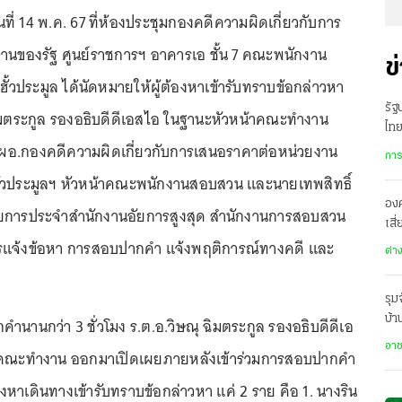
ันที่ 14 พ.ค. 67 ที่ห้องประชุมกองคดีความผิดเกี่ยวกับการ
านของรัฐ ศูนย์ราชการฯ อาคารเอ ชั้น 7 คณะพนักงาน
ข
้วประมูล ได้นัดหมายให้ผู้ต้องหาเข้ารับทราบข้อกล่าวหา
รั
ฉิมตระกูล รองอธิบดีดีเอสไอ ในฐานะหัวหน้าคณะทำงาน
ไทย
สย์ ผอ.กองคดีความผิดเกี่ยวกับการเสนอราคาต่อหน่วยงาน
เมื
การ
ฮั้วประมูลฯ หัวหน้าคณะพนักงานสอบสวน และนายเทพสิทธิ์
องค
ัยการประจำสำนักงานอัยการสูงสุด สำนักงานการสอบสวน
เสี
การแจ้งข้อหา การสอบปากคำ แจ้งพฤติการณ์ทางคดี และ
ทะ
ต่า
รุม
บ้
นานกว่า 3 ชั่วโมง ร.ต.อ.วิษณุ ฉิมตระกูล รองอธิบดีดีเอ
สะ
อา
าคณะทำงาน ออกมาเปิดเผยภายหลังเข้าร่วมการสอบปากคำ
้ต้องหาเดินทางเข้ารับทราบข้อกล่าวหา แค่ 2 ราย คือ 1. นางริน