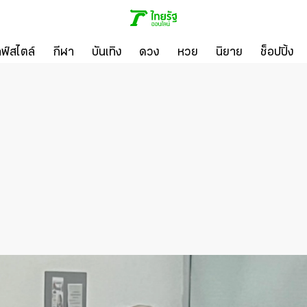
ลฟ์สไตล์
กีฬา
บันเทิง
ดวง
หวย
นิยาย
ช็อปปิ้ง