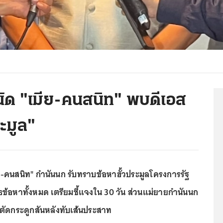
ัด "เมีย-คนสนิท" พบดีเอส
ะมูล"
มีย-คนสนิท" กำนันนก รับทราบข้อหาฮั้วประมูลโครงการรัฐ
เสธข้อหาทั้งหมด เตรียมชี้แจงใน 30 วัน ส่วนแม่ยายกำนันนก
่าตัดกระดูกสันหลังทับเส้นประสาท