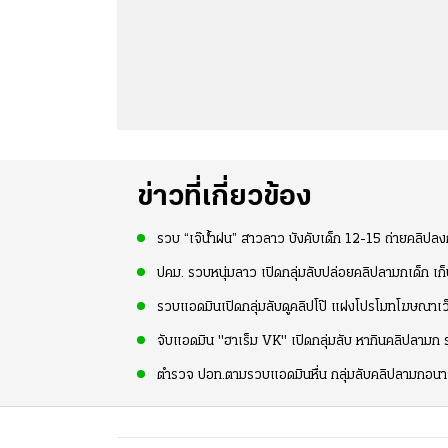
ข่าวที่เกี่ยวข้อง
รวบ “เจ๊น้ำฝน” สาวลาว บังคับเด็ก 12-15 ถ่ายคลิปลงก
ปคม. รวบหนุ่มลาว เปิดกลุ่มลับปล่อยคลิปลามกเด็ก เก
รวบแอดมินเปิดกลุ่มลับดูคลิปโป๊ แฝงโปรโมทโฆษณาเว็
จับแอดมิน "ฮาเร็ม VK" เปิดกลุ่มลับ หากินคลิปลามก 
ตำรวจ ปอท.ตามรวบแอดมินหื่น กลุ่มลับคลิปลามกอนา