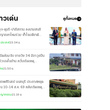
่าวเด่น
ดูทั้งหมด
ุฯ-ตุรกี-ปากีสถาน ลงนามสนธิ
ญญากลาโหมร่วม ย้ำโจมตีชาติ
ยวเท่ากับโจมตีทั้ง 3 ประเทศ
งประเทศ
23:34 น.
ปิดล้อมจับ ชายวัย 34 มีอาวุธปืน
ตัวเองในบ้าน หวั่นเกิดเหตุ
นตราย
ไทย
21:50 น.
เทพศิรินทร์ นนทบุรี ประกาศหยุด
ยน 10-14 ส.ค. 69 หลังเกิดเหตุก
ยิง
ชญากรรม
21:16 น.