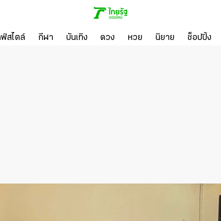
ลฟ์สไตล์
กีฬา
บันเทิง
ดวง
หวย
นิยาย
ช็อปปิ้ง