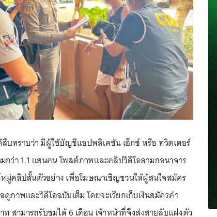
ด้สืบทราบว่า มีผู้ใช้บัญชีแอปพลิเคชัน เอ็กซ์ หรือ ทวิตเตอร์
ติดตามกว่า 1.1 แสนคน โพสต์ภาพและคลิปวิดีโอลามกอนาจาร
มู่คลิปสั้นตัวอย่าง เพื่อโฆษณาเชิญชวนให้ผู้สนใจสมัคร
พื่อดูภาพและวิดีโอฉบับเต็ม โดยจะเรียกเก็บเงินสมัครค่า
ท สามารถรับชมได้ 6 เดือน เจ้าหน้าที่จึงส่งสายลับแฝงตัว