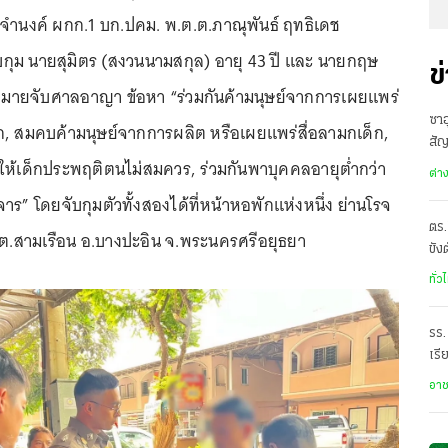
ฒิจำนงค์ ผกก.1 บก.ปคม. พ.ต.ต.ภาณุพันธ์ ฤทธิเดช
บกุม นายสุมิตร (สงวนนามสกุล) อายุ 43 ปี และ นายกฤษ
ข
หมายจับศาลอาญา ข้อหา “ร่วมกันค้ามนุษย์จากการเผยแพร่
ซาอ
ด็ก, สมคบค้ามนุษย์จากการผลิต หรือเผยแพร่สื่อลามกเด็ก,
สั
ิมให้เด็กประพฤติตนไม่สมควร, ร่วมกันพาบุคคลอายุต่ำกว่า
เดี
ต่า
าร” โดยจับกุมตัวทั้งสองได้ที่หน้าหอพักแห่งหนึ่ง ย่านโรจ
ตร.
.สามเรือน อ.บางปะอิน จ.พระนครศรีอยุธยา
ขัง
อั
ทั่ว
รร.
เรี
ราด
อา