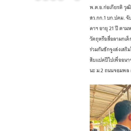
พ.ต.อ.ก่อเกียรติ วุ
สว.กก.1 บก.ปคม. จั
ดาฯ อายุ 21 ปี ตาม
วัตถุหรือสื่อลามกเ
ร่วมกันชักจูงส่งเสร
สิบแปดปีไปเพื่ออนาจ
นะ ม.2 ถนนจอมพล ต