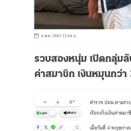
4 พ.ค. 2567 11:54 น.
รวบสองหนุ่ม เปิดกลุ่ม
ค่าสมาชิก เงินหมุนกว่า
ตำรวจ ปคม.ตามรวบสอ
+
ก
ก
-ก
เรียกเก็บเงินค่าสมา
ฟังข่าว
Light
เมื่อวันที่ 4 พฤษภ