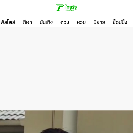
ลฟ์สไตล์
กีฬา
บันเทิง
ดวง
หวย
นิยาย
ช็อปปิ้ง