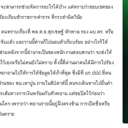
วจ จะสามารถช่วยจัดการอะไรได้บ้าง แต่ทราบว่าขอบเขตของ
รร้องเรียนข้าราชการตำรวจ ที่กระทำผิดวินัย
า ตนทราบเรื่องที่ พล.ต.อ.สุรเชษฐ์ หักพาล รอง ผบ.ตร. หรือ
จับแล้ว และวานนี้ท่านก็ไปมอบตัวเรียบร้อย อย่างไรก็ให้
่วนหลังจากนี้อำนาจเป็นของพนักงานสอบสวนว่า จะส่งให้
ว้เองหรือไม่ตนยังไม่ทราบ ทั้งนี้ที่ผ่านมาตนได้มีการไปร้อง
ยายามไปให้การให้ข้อมูลให้เร็วที่สุด ซึ่งมีที่ บก.ปปป.ที่ตน
ส่วนของ สน.เตาปูน ภายในสัปดาห์นี้ ตนจะเดินทางไปยื่นคำ
ารเส้นทางการเงินพร้อมกับตัวพยาน แต่ขอปิดไว้ก่อนว่า
ใคร เพราะว่า พยานรายนี้อยู่ฝั่งตรงข้าม การเปิดชื่อหรือ
อันตราย