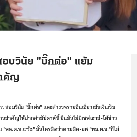
สอบวินัย "บิ๊กต่อ" แย้ม
สำคัญ
ตร. สอบวินัย "บิ๊กต่อ" และตำรวจรายอื่นเอี่ยวเส้นเงินเว็บ
นสำคัญให้ปากคำสัปดาห์นี้ ยืนยันไม่มีเซฟเฮาส์-โต้ข่าว
น "พล.ต.ท.เรวัช" ลั่นใครผิดว่าตามผิด-ยศ "พล.ต.อ."ก็ไม่