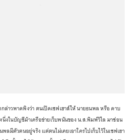
...
มากล่าวพาดพิงว่า ตนเปิดเซฟเฮาส์ให้ นายธนพล หรือ ดาบ
็นหนึ่งในบัญชีม้าเครือข่ายเว็บพนันของ น.ส.พิมพ์วิไล มาซ่อน
ยธนพลมีตัวตนอยู่จริง แต่ตนไม่เคยเอาใครไปเก็บไว้ในเซฟเฮา