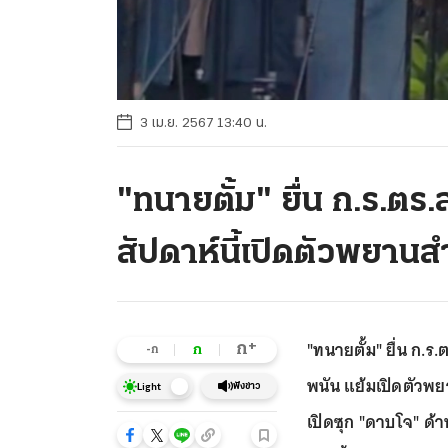
3 เม.ย. 2567 13:40 น.
"ทนายตั้ม" ยื่น ก.ร.ตร.
สัปดาห์นี้เปิดตัวพยาน
"ทนายตั้ม" ยื่น ก.ร.
+
ก
ก
-ก
พนัน แย้มเปิดตัวพยา
ฟังข่าว
Light
เปิดซุก "ดาบโจ" ด้า