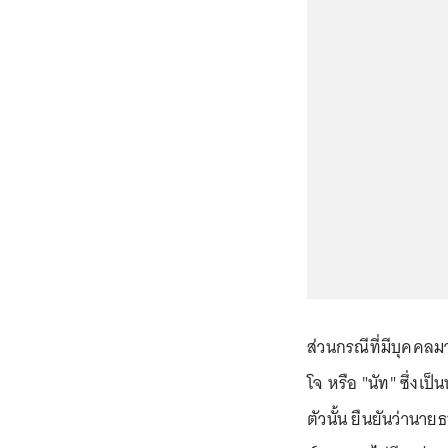
ส่วนกรณีที่มีบุคคล
โจ หรือ "นัท" ซึ่งเป
ตัวนั้น ยืนยันว่านา