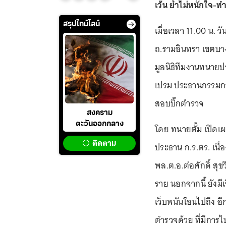
เว้น ย้ำไม่หนักใจ-
สรุปไทม์ไลน์
เมื่อเวลา 11.00 น. ว
ถ.รามอินทรา เขตบาง
มูลนิธิทีมงานทนายปร
เปรม ประธานกรรมการ
สอบบิ๊กตำรวจ
สงคราม
ตะวันออกกลาง
โดย ทนายตั้ม เปิดเผย
ติดตาม
ประธาน ก.ร.ตร. เนื่
พล.ต.อ.ต่อศักดิ์ สุ
ราย นอกจากนี้ ยังมี
เว็บพนันโอนไปถึง อีก
ตำรวจด้วย ที่มีกา