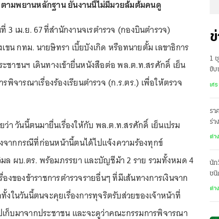
ทำตามพยานหลักฐาน ยันงานนี้ไม่มีมวยล้มต้มคนดู
ันที่ 3 เม.ย. 67 ที่สำนักงานจเรตำรวจ (กองบินตำรวจ)
ข
เขน กทม. นายษิทรา เบี้ยบังเกิด หรือทนายตั้ม เลขาธิการ
1 
ะชาชนฯ เดินทางเข้ายื่นหนังสือต่อ พล.ต.ท.สรศักดิ์ เย็น
ขับ
พิจารณาเรื่องร้องเรียนตำรวจ (ก.ร.ตร.) เพื่อให้ตรวจ
สู่
เศร
ราค
ว่า วันนี้ตนมายื่นเรื่องให้กับ พล.ต.ท.สรศักดิ์ เย็นเปรม
ร่
มุซ
ต่า
องจากกรณีที่ก่อนหน้านี้ตนได้ไปแจ้งความร้องทุกข์
ขวิมล ผบ.ตร. พร้อมภรรยา และบัญชีม้า 2 ราย รวมทั้งหมด 4
นัก
ชนิ
เรื่องของข้าราชการตำรวจรายอื่นๆ ที่มีเส้นทางการเงินจาก
ต่า
ทั้งในวันนี้ตนจะคุยเรื่องการทุจริตรับส่วยของเจ้าหน้าที่
รไปเก็บมาจากประชาชน และจะดูว่าคณะกรรมการพิจารณา