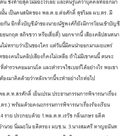
งตน ซึ่งท้ายสุดไม่มีอะไรเลย และตนรู้แค่ว่าบุคคลที่ออกมา
นั้น เป็นคนสนิทของ พล.ต.อ.ต่อศักดิ์ สุขวิมล ผบ.ตร. มี
ยกัน อีกทั้งบัญชีม้าของนายณัฐพงศ์ก็ยังมีการโอนเข้าบัญชี
ายธนกฤต สถิจชวา หรือเสี่ยตี๋) นอกจากนี้ เสียงคลิปสนทนา
 ตนไม่ทราบว่าเป็นของใคร แต่วันนี้มีคนนำออกมาเผยแพร่
ของคนในคลิปเสียงก็คงไม่เหลือ ถ้าไม่มีเขาคนนี้ ตนจะ
้าที่ตำรวจคอมมานโด และตำรวจไซเบอร์ได้อย่างไร พอเขา
็ต้องมาคิดด้วยว่าหลังจากนี้จะทำอย่างไรต่อไป
 พล.ต.ท.สรศักดิ์ เย็นเปรม ประธานกรรมการพิจารณาเรื่อง
ร.ตร.) พร้อมด้วยคณะกรรมการพิจารณาเรื่องร้องเรียน
 4 ราย ประกอบด้วย 1.พล.ต.ท.เรวัช กลิ่นเกษร อดีต
อำนวย นิ่มมะโน อดีตรอง ผบช.น. 3.นางสมศรี หาญอนันท