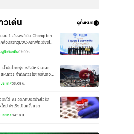
่าวเด่น
ดูทั้งหมด
ชุมชน 1 สรรพสามิต Champion
เคลื่อนสุราชุมชน-คราฟท์เบียร์ไทย
ความยั่งยืน
ษฐกิจท้องถิ่น
07:00 น.
าน้ำมันโลกพุ่ง หลังอิหร่านเผย
างแผนการ จำกัดการสัญจรในฮอร์
งประเทศ
06:08 น.
วิทย์ใช้ AI ออกแบบสร้างไวรัส
ดใหม่ สำเร็จเป็นครั้งแรก
งประเทศ
04:16 น.