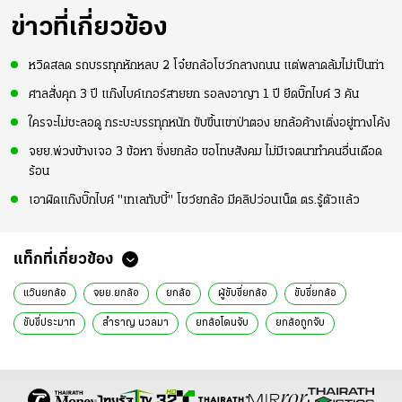
ข่าวที่เกี่ยวข้อง
หวิดสลด รถบรรทุกหักหลบ 2 โจ๋ยกล้อโชว์กลางถนน แต่พลาดล้มไม่เป็นท่า
ศาลสั่งคุก 3 ปี แก๊งไบค์เกอร์สายยก รอลงอาญา 1 ปี ยึดบิ๊กไบค์ 3 คัน
ใครจะไม่ชะลอดู กระบะบรรทุกหนัก ขับขึ้นเขาป่าตอง ยกล้อค้างเติ่งอยู่ทางโค้ง
จยย.พ่วงข้างเจอ 3 ข้อหา ซิ่งยกล้อ ขอโทษสังคม ไม่มีเจตนาทำคนอื่นเดือด
ร้อน
เอาผิดแก๊งบิ๊กไบค์ "เทเลทับบี้" โชว์ยกล้อ มีคลิปว่อนเน็ต ตร.รู้ตัวแล้ว
แท็กที่เกี่ยวข้อง
แว๊นยกล้อ
จยย.ยกล้อ
ยกล้อ
ผู้ขับขี่ยกล้อ
ขับขี่ยกล้อ
ขับขี่ประมาท
สําราญ นวลมา
ยกล้อโดนจับ
ยกล้อถูกจับ
คณะทำงานปราบแว้น
ข่าวทั่วไป