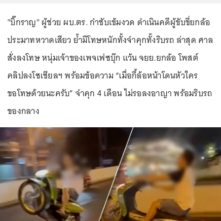
"บิ๊กราญ" ผู้ช่วย ผบ.ตร. กำชับเข้มงวด ดำเนินคดีผู้ขับขี่ยกล้อ
ประมาทหวาดเสียว ย้ำมีโทษหนักทั้งจำคุกทั้งริบรถ ล่าสุด ศาล
สั่งลงโทษ หนุ่มเจ้าของเพจเฟซบุ๊ก แว้น จยย.ยกล้อ โพสต์
คลิปลงโซเชียลฯ พร้อมข้อความ “เมื่อกี้ล้อหน้าโดนหัวใคร
ขอโทษด้วยนะครับ” จำคุก 4 เดือน ไม่รอลงอาญา พร้อมริบรถ
ของกลาง