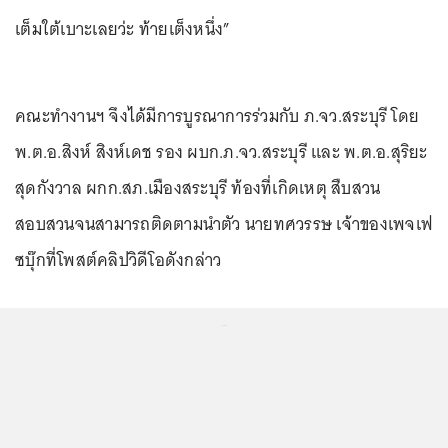
เต็มใต้เบาะเลยว่ะ ท้ายเต็งหนึ่ง”
คณะทำงานฯ จึงได้มีการบูรณาการร่วมกับ ภ.จว.สระบุรี โดย
พ.ต.อ.สิงห์ สิงห์เดช รอง ผบก.ภ.จว.สระบุรี และ พ.ต.อ.สุริยะ
สุดกังวาล ผกก.สภ.เมืองสระบุรี ท้องที่เกิดเหตุ สืบสวน
สอบสวนจนสามารถติดตามนำตัว นายทศวรรษ เจ้าของเพจเฟ
ซบุ๊กที่โพสต์คลิปวิดีโอดังกล่าว
...