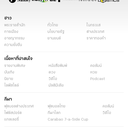
ข่าว
พระราชสำนัก
ทั่วไทย
ในกระแส
การเมือง
นโยบายรัฐ
ต่างประเทศ
อาชญากรรม
ยานยนต์
ราคาทองคำ
ความยั่งยืน
เนื้อหาที่น่าสนใจ
รายงานพิเศษ
หนังสือพิมพ์
คอลัมน์
บันเทิง
ดวง
หวย
นิยาย
วิดีโอ
Podcast
ไลฟ์สไตล์
มัลติมีเดีย
กีฬา
ฟุตบอลต่่างประเทศ
ฟุตบอลไทย
คอลัมน์
ไฟต์สปอร์ต
กีฬาโลก
วิดีโอ
แกลเลอรี่
Carabao 7-a-Side Cup