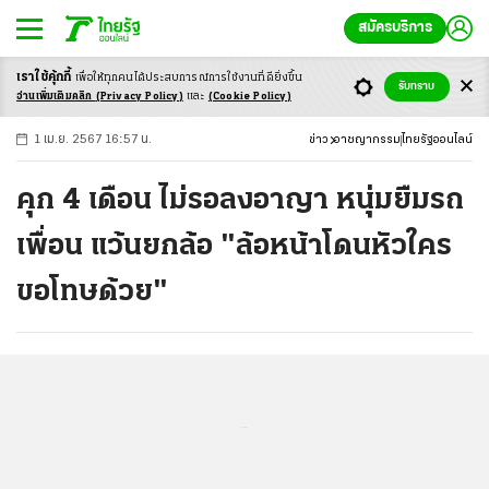
สมัครบริการ
เราใช้คุ้กกี้
เพื่อให้ทุกคนได้ประสบ
การณ์การใช้งานที่ดียิ่งขึ้น
+
ก
ก
-ก
รับทราบ
อ่านเพิ่มเติมคลิก
(Privacy Policy)
และ
(Cookie Policy)
1 เม.ย. 2567 16:57 น.
ข่าว
อาชญากรรม
ไทยรัฐออนไลน์
คุก 4 เดือน ไม่รอลงอาญา หนุ่มยืมรถ
เพื่อน แว้นยกล้อ "ล้อหน้าโดนหัวใคร
ขอโทษด้วย"
...