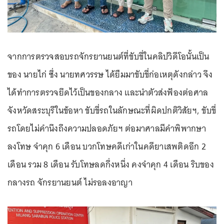
จากการตรวจสอบรถจักรยานยนต์ที่ขับขี่ในคลิปวิดีโอนั้นเป็น
ของ นายไก่ ซึ่ง นายทศวรรษ ได้ยืมมาขับขี่ก่อเหตุดังกล่าว จึง
ได้ทำการตรวจยึดไว้เป็นของกลาง และนำตัวส่งฟ้องต่อศาล
จังหวัดสระบุรีในข้อหา ขับขี่รถในลักษณะที่ผิดปกติวิสัยฯ, ขับขี่
รถโดยไม่คำนึงถึงความปลอดภัยฯ ต่อมาศาลมีคำพิพากษา
ลงโทษ จำคุก 6 เดือน บวกโทษคดีเก่าในคดียาเสพติดอีก 2
เดือน รวม 8 เดือน รับโทษลดกึ่งหนึ่ง คงจำคุก 4 เดือน ริบของ
กลางรถ จักรยานยนต์ ไม่รอลงอาญา