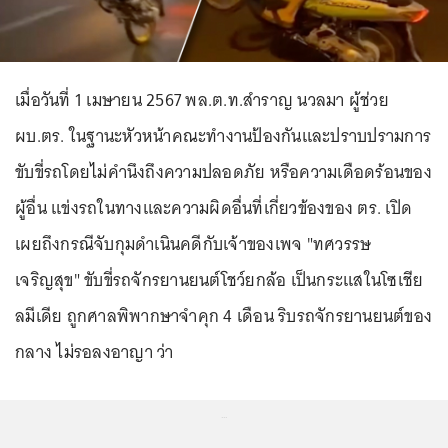
เมื่อวันที่ 1 เมษายน 2567 พล.ต.ท.สำราญ นวลมา ผู้ช่วย
ผบ.ตร. ในฐานะหัวหน้าคณะทำงานป้องกันและปราบปรามการ
ขับขี่รถโดยไม่คำนึงถึงความปลอดภัย หรือความเดือดร้อนของ
ผู้อื่น แข่งรถในทางและความผิดอื่นที่เกี่ยวข้องของ ตร. เปิด
เผยถึงกรณีจับกุมดำเนินคดีกับเจ้าของเพจ "ทศวรรษ
เจริญสุข" ขับขี่รถจักรยานยนต์โชว์ยกล้อ เป็นกระแสในโซเชีย
ลมีเดีย ถูกศาลพิพากษาจำคุก 4 เดือน ริบรถจักรยานยนต์ของ
กลาง ไม่รอลงอาญา ว่า
...