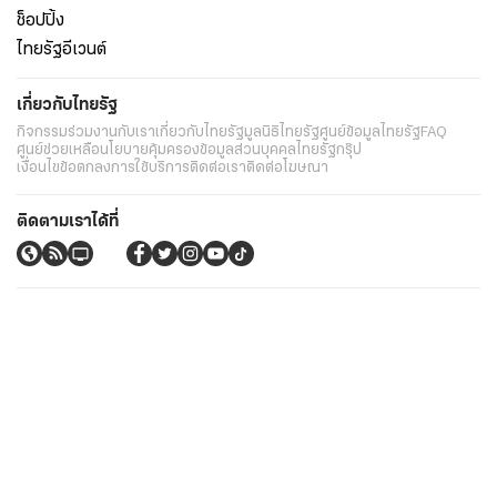
ช็อปปิ้ง
ไทยรัฐอีเวนต์
เกี่ยวกับไทยรัฐ
กิจกรรม
ร่วมงานกับเรา
เกี่ยวกับไทยรัฐ
มูลนิธิไทยรัฐ
ศูนย์ข้อมูลไทยรัฐ
FAQ
ศูนย์ช่วยเหลือ
นโยบายคุ้มครองข้อมูลส่วนบุคคลไทยรัฐกรุ๊ป
เงื่อนไขข้อตกลงการใช้บริการ
ติดต่อเรา
ติดต่อโฆษณา
ติดตามเราได้ที่
Application
My THAIRATH