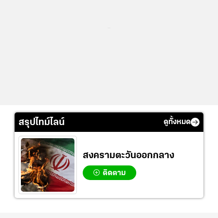
...
สรุปไทม์ไลน์
ดูทั้งหมด
สงครามตะวันออกกลาง
ติดตาม