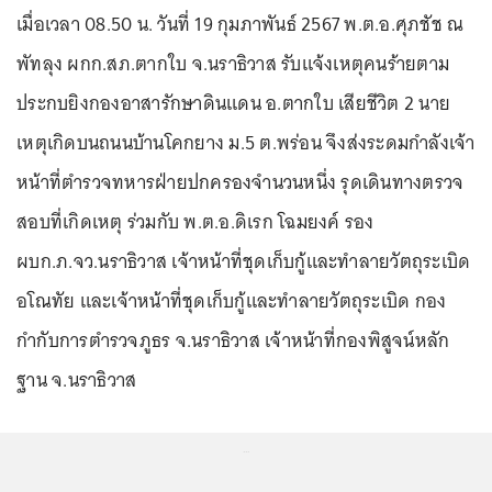
เมื่อเวลา 08.50 น. วันที่ 19 กุมภาพันธ์ 2567 พ.ต.อ.ศุภชัช ณ
พัทลุง ผกก.สภ.ตากใบ จ.นราธิวาส รับแจ้งเหตุคนร้ายตาม
ประกบยิงกองอาสารักษาดินแดน อ.ตากใบ เสียชีวิต 2 นาย
เหตุเกิดบนถนนบ้านโคกยาง ม.5 ต.พร่อน จึงส่งระดมกำลังเจ้า
หน้าที่ตำรวจทหารฝ่ายปกครองจำนวนหนึ่ง รุดเดินทางตรวจ
สอบที่เกิดเหตุ ร่วมกับ พ.ต.อ.ดิเรก โฉมยงค์ รอง
ผบก.ภ.จว.นราธิวาส เจ้าหน้าที่ชุดเก็บกู้และทำลายวัตถุระเบิด
อโณทัย และเจ้าหน้าที่ชุดเก็บกู้และทำลายวัตถุระเบิด กอง
กำกับการตำรวจภูธร จ.นราธิวาส เจ้าหน้าที่กองพิสูจน์หลัก
ฐาน จ.นราธิวาส
...