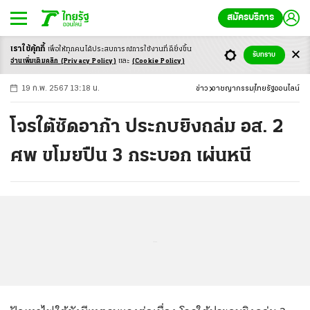
สมัครบริการ
เราใช้คุ้กกี้
เพื่อให้ทุกคนได้ประสบ
การณ์การใช้งานที่ดียิ่งขึ้น
+
ก
ก
-ก
รับทราบ
อ่านเพิ่มเติมคลิก
(Privacy Policy)
และ
(Cookie Policy)
19 ก.พ. 2567 13:18 น.
ข่าว
อาชญากรรม
ไทยรัฐออนไลน์
โจรใต้ซัดอาก้า ประกบยิงถล่ม อส. 2
ศพ ขโมยปืน 3 กระบอก เผ่นหนี
...