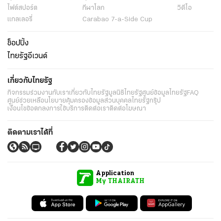
ไฟต์สปอร์ต
กีฬาโลก
วิดีโอ
แกลเลอรี่
Carabao 7-a-Side Cup
ช็อปปิ้ง
ไทยรัฐอีเวนต์
เกี่ยวกับไทยรัฐ
กิจกรรม
ร่วมงานกับเรา
เกี่ยวกับไทยรัฐ
มูลนิธิไทยรัฐ
ศูนย์ข้อมูลไทยรัฐ
FAQ
ศูนย์ช่วยเหลือ
นโยบายคุ้มครองข้อมูลส่วนบุคคลไทยรัฐกรุ๊ป
เงื่อนไขข้อตกลงการใช้บริการ
ติดต่อเรา
ติดต่อโฆษณา
ติดตามเราได้ที่
Application
My THAIRATH