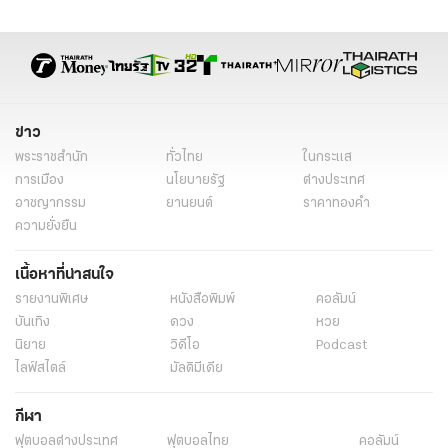
ประกบยิงกองอาสารักษาดินแดน
ยิงกันตากใบ
ตากใบ นราธิวาส
ความรุนแรงตากใบ
ข่าวทั่วไป
ข่าว
พระราชสำนัก
ทั่วไทย
ในกระแส
การเมือง
นโยบายรัฐ
ต่างประเทศ
อาชญากรรม
ยานยนต์
ราคาทองคำ
ความยั่งยืน
เนื้อหาที่น่าสนใจ
รายงานพิเศษ
หนังสือพิมพ์
คอลัมน์
บันเทิง
ดวง
หวย
นิยาย
วิดีโอ
Podcast
ไลฟ์สไตล์
มัลติมีเดีย
กีฬา
ฟุตบอลต่่างประเทศ
ฟุตบอลไทย
คอลัมน์