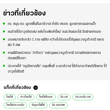
ข่าวที่เกี่ยวข้อง
ทร. หนุน ทบ. ดูแลพื้นที่นราธิวาส กำชับ ศรชล. ดูแลชายแดนทางน้ำ
คนร้ายใช้อาวุธยิงถล่ม หลังโรงพักลำใหม่ จนท.ยิงตอบโต้ อีกฝ่ายล่าถอย
ออกหมายจับแล้ว 1 ราย คดียิง-ขว้างไปป์บอมบ์ใส่จุดตรวจบูเก๊ะซามี ทหาร
ดับ 5 ศพ
คาดฝีมือหน่วยรบ “ฮารีเมา” ถล่มจุดตรวจบูเก๊ะซามี กราดยิงทหารพราน
ก่อนหนีขึ้นเขา
ประกาศใช้ “กฎอัยการศึก” คลุมพื้นที่ จ.นราธิวาส ให้อำนาจเจ้าหน้าที่ทหาร ใช้
อาวุธได้ทันที
แท็กที่เกี่ยวข้อง
โจรใต้
ข่าวโจรใต้
โจรใต้ยิงอส.
ยิง อส
ประกบยิง อส
โจรใต้ประกบยิง
ปัญหาไฟใต้
ยิง อส2ศพ