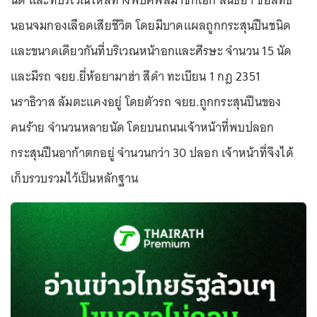
นัด และที่บริเวณไหล่ทางพบศพสมาชิกเอก สนธยา ชัยสิทธิ์
นอนจมกองเลือดเสียชีวิต โดยมีบาดแผลถูกกระสุนปืนชนิด
และขนาดเดียวกันที่บริเวณหน้าอกและศีรษะ จำนวน 15 นัด
และมีรถ จยย.ยี่ห้อยามาฮ่า สีดำ ทะเบียน 1 กฎ 2351
นราธิวาส ล้มตะแคงอยู่ โดยตัวรถ จยย.ถูกกระสุนปืนของ
คนร้าย จำนวนหลายนัด โดยบนถนนเจ้าหน้าที่พบปลอก
กระสุนปืนอาก้าตกอยู่ จำนวนกว่า 30 ปลอก เจ้าหน้าที่จึงได้
เก็บรวบรวมไว้เป็นหลักฐาน