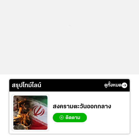
...
สรุปไทม์ไลน์
ดูทั้งหมด
สงครามตะวันออกกลาง
ติดตาม