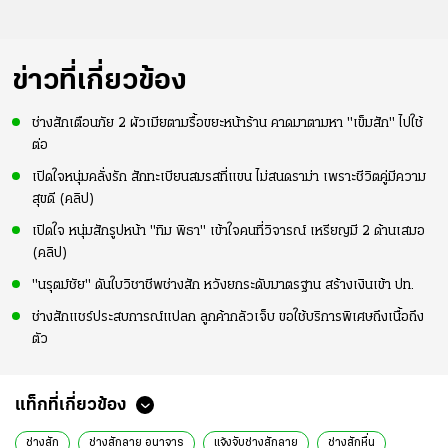
ข่าวที่เกี่ยวข้อง
ช่างสักเตือนภัย 2 ผัวเมียตามรื้อขยะหน้าร้าน คาดมาตามหา "เข็มสัก" ไปใช้
ต่อ
เปิดใจหนุ่มคลั่งรัก สักทะเบียนสมรสที่แขน ไม่สนดราม่า เพราะชีวิตคู่มีความ
สุขดี (คลิป)
เปิดใจ หนุ่มสักรูปหน้า "ทิม พิธา" เข้าใจคนที่วิจารณ์ เหรียญมี 2 ด้านเสมอ
(คลิป)
"นรุตม์ชัย" ดันใบวิชาชีพช่างสัก หวังยกระดับมาตรฐาน สร้างเงินเข้า ปท.
ช่างสักแชร์ประสบการณ์แปลก ลูกค้ากลัวเจ็บ ขอใช้บริการพิเศษถึงเนื้อถึง
ตัว
แท็กที่เกี่ยวข้อง
ช่างสัก
ช่างสักลาย อนาจาร
แจ้งจับช่างสักลาย
ช่างสักหื่น