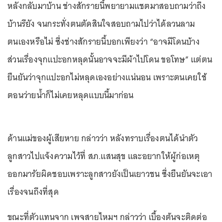
หลังกลับมาบ้าน ช่างสักรายนี้พยายามแชตมาสอบถามว่าถึง
บ้านรึยัง จนกระทั่งตนตัดสินใจสอบถามไปว่าได้ลวนลาม
ตนเองหรือไม่ ซึ่งช่างสักรายนี้บอกเพียงว่า “อาจมีโดนบ้าง
ส่วนเรื่องจุกแปะอกหลุดนั้นอาจจะมีผ้าไปโดน ขอโทษ” แต่ตน
ยืนยันว่าจุกแปะอกไม่หลุดเองอย่างแน่นอน เพราะตนเคยใช้
ตอนว่ายนํ้าก็ไม่เคยหลุดแบบนี้มาก่อน
ด้านแม่ของผู้เสียหาย กล่าวว่า หลังทราบเรื่องตนได้นําตัว
ลูกสาวไปแจ้งความไว้ที่ สภ.แสนสุข และอยากให้ผู้ก่อเหตุ
ออกมารัยผิดชอบเพราะลูกสาวยังเป็นเยาวชน ซึ่งยืนยันจะเอา
เรื่องจนถึงที่สุด
ขณะที่ตัวแทนจาก เพจสายไหมฯ กล่าวว่า เบื้องต้นจะติดต่อ