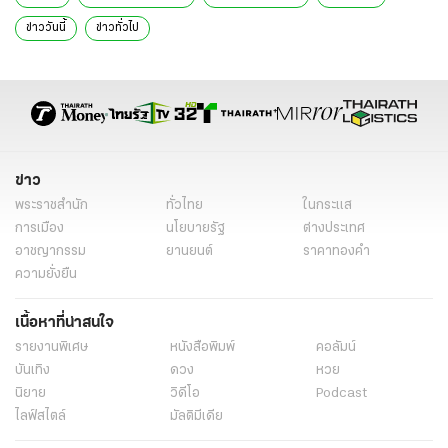
ข่าววันนี้
ข่าวทั่วไป
ข่าว
พระราชสำนัก
ทั่วไทย
ในกระแส
การเมือง
นโยบายรัฐ
ต่างประเทศ
อาชญากรรม
ยานยนต์
ราคาทองคำ
ความยั่งยืน
เนื้อหาที่น่าสนใจ
รายงานพิเศษ
หนังสือพิมพ์
คอลัมน์
บันเทิง
ดวง
หวย
นิยาย
วิดีโอ
Podcast
ไลฟ์สไตล์
มัลติมีเดีย