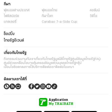
กีฬา
ฟุตบอลต่่างประเทศ
ฟุตบอลไทย
คอลัมน์
ไฟต์สปอร์ต
กีฬาโลก
วิดีโอ
แกลเลอรี่
Carabao 7-a-Side Cup
ช็อปปิ้ง
ไทยรัฐอีเวนต์
เกี่ยวกับไทยรัฐ
กิจกรรม
ร่วมงานกับเรา
เกี่ยวกับไทยรัฐ
มูลนิธิไทยรัฐ
ศูนย์ข้อมูลไทยรัฐ
FAQ
ศูนย์ช่วยเหลือ
นโยบายคุ้มครองข้อมูลส่วนบุคคลไทยรัฐกรุ๊ป
เงื่อนไขข้อตกลงการใช้บริการ
ติดต่อเรา
ติดต่อโฆษณา
ติดตามเราได้ที่
Application
My THAIRATH