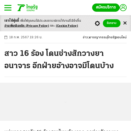
สมัครบริการ
เราใช้คุ้กกี้
เพื่อให้ทุกคนได้ประสบ
การณ์การใช้งานที่ดียิ่งขึ้น
+
ก
ก
-ก
รับทราบ
อ่านเพิ่มเติมคลิก
(Privacy Policy)
และ
(Cookie Policy)
18 ก.พ. 2567 19:26 น.
ข่าว
อาชญากรรม
ไทยรัฐออนไลน์
สาว 16 ร้อง โดนช่างสักวางยา
อนาจาร อีกฝ่ายอ้างอาจมีโดนบ้าง
...