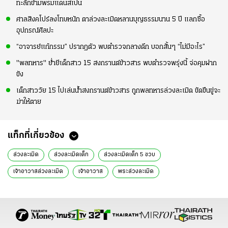
ทะลักข้ามพรมแดนสเปน
ศาลสิงคโปร์ลงโทษหนัก ตาล่วงละเมิดหลานบุญธรรมนาน 5 ปี แลกซื้อ
อุปกรณ์ศิลปะ
“อาจารย์แก้กรรม” ปรากฏตัว พบตำรวจกลางดึก บอกสั้นๆ “ไม่มีอะไร”
"พลทหาร" ย่ำยีเด็กสาว 15 สงกรานต์ข้าวสาร พบตำรวจพรุ่งนี้ จ่อคุมฝาก
ขัง
เด็กสาววัย 15 ไปเล่นน้ำสงกรานต์ข้าวสาร ถูกพลทหารล่วงละเมิด ขัดขืนขู่จะ
ฆ่าให้ตาย
แท็กที่เกี่ยวข้อง
ล่วงละเมิด
ล่วงละเมิดเด็ก
ล่วงละเมิดเด็ก 5 ขวบ
เจ้าอาวาสล่วงละเมิด
เจ้าอาวาส
พระล่วงละเมิด
พระล่วงละเมิดเด็กข่าวหน้า1
ข่าววันนี้