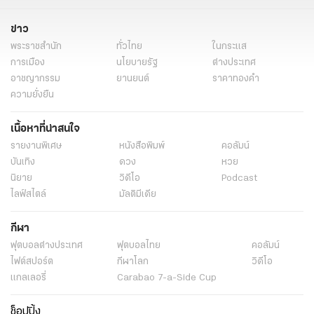
ข่าว
พระราชสำนัก
ทั่วไทย
ในกระแส
การเมือง
นโยบายรัฐ
ต่างประเทศ
อาชญากรรม
ยานยนต์
ราคาทองคำ
ความยั่งยืน
เนื้อหาที่น่าสนใจ
รายงานพิเศษ
หนังสือพิมพ์
คอลัมน์
บันเทิง
ดวง
หวย
นิยาย
วิดีโอ
Podcast
ไลฟ์สไตล์
มัลติมีเดีย
กีฬา
ฟุตบอลต่่างประเทศ
ฟุตบอลไทย
คอลัมน์
ไฟต์สปอร์ต
กีฬาโลก
วิดีโอ
แกลเลอรี่
Carabao 7-a-Side Cup
ช็อปปิ้ง