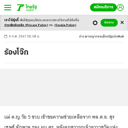
สมัครบริการ
เราใช้คุ้กกี้
เพื่อให้ทุกคนได้ประสบ
การณ์การใช้งานที่ดียิ่งขึ้น
+
ก
ก
-ก
รับทราบ
อ่านเพิ่มเติมคลิก
(Privacy Policy)
และ
(Cookie Policy)
6 ก.พ. 2567 05:08 น.
ข่าว
อาชญากรรม
ไทยรัฐฉบับพิมพ์
ร้องโจ๊ก
...
แม่ ด.ญ.วัย 5 ขวบ เข้าขอความช่วยเหลือจาก พล.ต.อ. สุร
เชษฐ์ หักพาล รอง ผบ.ตร. หลังลูกสาวถูกเจ้าอาวาสวัดแห่ง