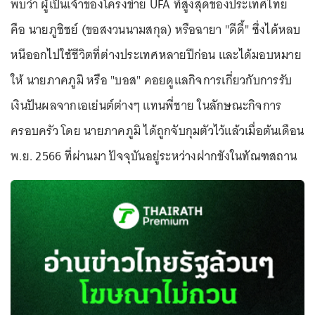
พบว่า ผู้เป็นเจ้าของโครงข่าย UFA ที่สูงสุดของประเทศไทย
คือ นายภูชิชย์ (ขอสงวนนามสกุล) หรือฉายา "ดีดี้" ซึ่งได้หลบ
หนีออกไปใช้ชีวิตที่ต่างประเทศหลายปีก่อน และได้มอบหมาย
ให้ นายภาคภูมิ หรือ "บอส" คอยดูแลกิจการเกี่ยวกับการรับ
เงินปันผลจากเอเย่นต์ต่างๆ แทนพี่ชาย ในลักษณะกิจการ
ครอบครัว โดย นายภาคภูมิ ได้ถูกจับกุมตัวไว้แล้วเมื่อต้นเดือน
พ.ย. 2566 ที่ผ่านมา ปัจจุบันอยู่ระหว่างฝากขังในทัณฑสถาน