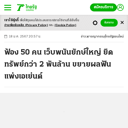
สมัครบริการ
เราใช้คุ้กกี้
เพื่อให้ทุกคนได้ประสบ
การณ์การใช้งานที่ดียิ่งขึ้น
+
ก
ก
-ก
รับทราบ
อ่านเพิ่มเติมคลิก
(Privacy Policy)
และ
(Cookie Policy)
18 ม.ค. 2567 20:57 น.
ข่าว
อาชญากรรม
ไทยรัฐออนไลน์
ฟ้อง 50 คน เว็บพนันยักษ์ใหญ่ ยึด
ทรัพย์กว่า 2 พันล้าน ขยายผลฟัน
แพ่งเอเย่นต์
...