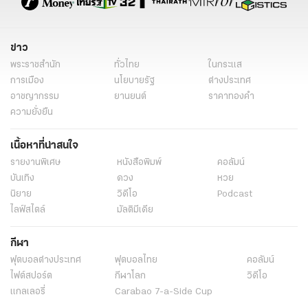
ข่าว
พระราชสำนัก
ทั่วไทย
ในกระแส
การเมือง
นโยบายรัฐ
ต่างประเทศ
อาชญากรรม
ยานยนต์
ราคาทองคำ
ความยั่งยืน
เนื้อหาที่น่าสนใจ
รายงานพิเศษ
หนังสือพิมพ์
คอลัมน์
บันเทิง
ดวง
หวย
นิยาย
วิดีโอ
Podcast
ไลฟ์สไตล์
มัลติมีเดีย
กีฬา
ฟุตบอลต่่างประเทศ
ฟุตบอลไทย
คอลัมน์
ไฟต์สปอร์ต
กีฬาโลก
วิดีโอ
แกลเลอรี่
Carabao 7-a-Side Cup