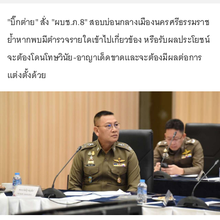
"บิ๊กต่าย" สั่ง "ผบช.ภ.8" สอบบ่อนกลางเมืองนครศรีธรรมราช
ย้ำหากพบมีตำรวจรายใดเข้าไปเกี่ยวข้อง หรือรับผลประโยชน์
จะต้องโดนโทษวินัย-อาญาเด็ดขาดและจะต้องมีผลต่อการ
แต่งตั้งด้วย