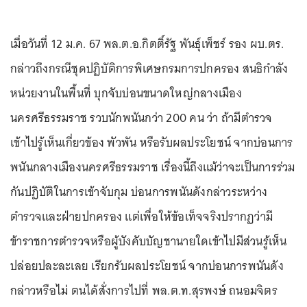
เมื่อวันที่ 12 ม.ค. 67 พล.ต.อ.กิตติ์รัฐ พันธุ์เพ็ชร์ รอง ผบ.ตร.
กล่าวถึงกรณีชุดปฏิบัติการพิเศษกรมการปกครอง สนธิกำลัง
หน่วยงานในพื้นที่ บุกจับบ่อนขนาดใหญ่กลางเมือง
นครศรีธรรมราช รวบนักพนันกว่า 200 คน ว่า ถ้ามีตำรวจ
เข้าไปรู้เห็นเกี่ยวข้อง พัวพัน หรือรับผลประโยชน์ จากบ่อนการ
พนันกลางเมืองนครศรีธรรมราช เรื่องนี้ถึงแม้ว่าจะเป็นการร่วม
กันปฏิบัติในการเข้าจับกุม บ่อนการพนันดังกล่าวระหว่าง
ตำรวจและฝ่ายปกครอง แต่เพื่อให้ข้อเท็จจริงปรากฏว่ามี
ข้าราชการตำรวจหรือผู้บังคับบัญชานายใดเข้าไปมีส่วนรู้เห็น
ปล่อยปละละเลย เรียกรับผลประโยชน์ จากบ่อนการพนันดัง
กล่าวหรือไม่ ตนได้สั่งการไปที่ พล.ต.ท.สุรพงษ์ ถนอมจิตร