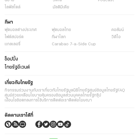
นิยาย
วิดีโอ
Podcast
ไลฟ์สไตล์
มัลติมีเดีย
กีฬา
ฟุตบอลต่่างประเทศ
ฟุตบอลไทย
คอลัมน์
ไฟต์สปอร์ต
กีฬาโลก
วิดีโอ
แกลเลอรี่
Carabao 7-a-Side Cup
ช็อปปิ้ง
ไทยรัฐอีเวนต์
เกี่ยวกับไทยรัฐ
กิจกรรม
ร่วมงานกับเรา
เกี่ยวกับไทยรัฐ
มูลนิธิไทยรัฐ
ศูนย์ข้อมูลไทยรัฐ
FAQ
ศูนย์ช่วยเหลือ
นโยบายคุ้มครองข้อมูลส่วนบุคคลไทยรัฐกรุ๊ป
เงื่อนไขข้อตกลงการใช้บริการ
ติดต่อเรา
ติดต่อโฆษณา
ติดตามเราได้ที่