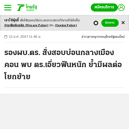
สมัครบริการ
เราใช้คุ้กกี้
เพื่อให้ทุกคนได้ประสบ
การณ์การใช้งานที่ดียิ่งขึ้น
+
ก
ก
-ก
รับทราบ
อ่านเพิ่มเติมคลิก
(Privacy Policy)
และ
(Cookie Policy)
12 ม.ค. 2567 11:45 น.
ข่าว
อาชญากรรม
ไทยรัฐออนไลน์
รองผบ.ตร. สั่งสอบบ่อนกลางเมือง
คอน พบ ตร.เอี่ยวฟันหนัก ย้ำมีผลต่อ
โยกย้าย
...