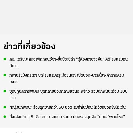
ข่าวที่เกี่ยวข้อง
ตม. เตรียมเสนอเพิกถอนวีซ่า-ขึ้นบัญชีดำ "ผู้ต้องหาชาวจีน" คดีโรงแรมทุน
สีเทา
ทลายรังมังกรเทา บุกโรงแรมหรูเมืองนนท์ เปิดบ่อน-ปาร์ตี้ยา-ค้ากามครบ
วงจร
ชุดปฏิบัติการพิเศษ บุกทลายบ่อนกลางสวนมะพร้าว รวบนักพนันเกือบ 100
ราย
“หนุ่มนักพนัน” ร้องถูกชายกว่า 50 ชีวิต รุมยำในบ่อน ไหว้ขอชีวิตยังไม่เว้น
สั่งเด้งเข้ากรุ 5 เสือ สน.บางเขน เซ่นปม ปกครองบุกจับ "บ่อนสะพานใหม่"