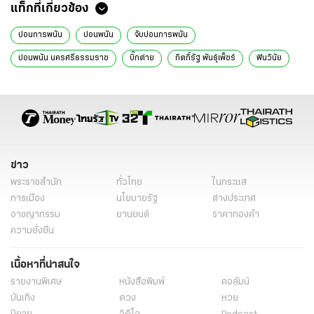
แท็กที่เกี่ยวข้อง
บ่อนการพนัน
บ่อนพนัน
จับบ่อนการพนัน
บ่อนพนัน นครศรีธรรมราช
บิ๊กต่าย
กิตกิ์รัฐ พันธุ์เพ็ชร์
ฟันวินัย
อาญา
โยกย้ายตำรวจ
ข่าววันนี้
ข่าวทั่วไป
ข่าว
พระราชสำนัก
ทั่วไทย
ในกระแส
การเมือง
นโยบายรัฐ
ต่างประเทศ
อาชญากรรม
ยานยนต์
ราคาทองคำ
ความยั่งยืน
เนื้อหาที่น่าสนใจ
รายงานพิเศษ
หนังสือพิมพ์
คอลัมน์
บันเทิง
ดวง
หวย