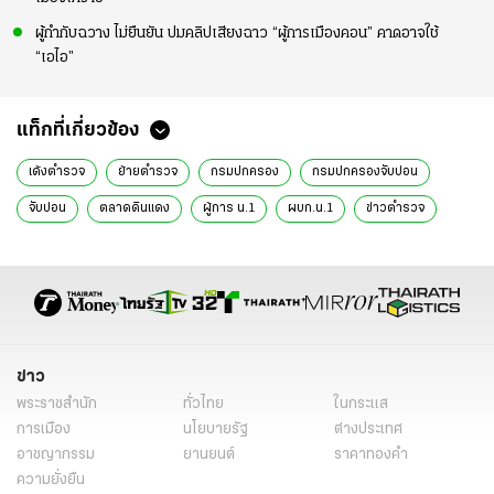
ผู้กำกับฉวาง ไม่ยืนยัน ปมคลิปเสียงฉาว “ผู้การเมืองคอน” คาดอาจใช้
“เอไอ”
แท็กที่เกี่ยวข้อง
เด้งตำรวจ
ย้ายตำรวจ
กรมปกครอง
กรมปกครองจับบ่อน
จับบ่อน
ตลาดดินแดง
ผู้การ น.1
ผบก.น.1
ข่าวตำรวจ
ข่าววันนี้
สน.ดินแดง จับบ่อน
เด้ง 5 เสือ สน.ดินแดง
ศปก.บก.น.1
ข่าวทั่วไป
ข่าว
พระราชสำนัก
ทั่วไทย
ในกระแส
การเมือง
นโยบายรัฐ
ต่างประเทศ
อาชญากรรม
ยานยนต์
ราคาทองคำ
ความยั่งยืน