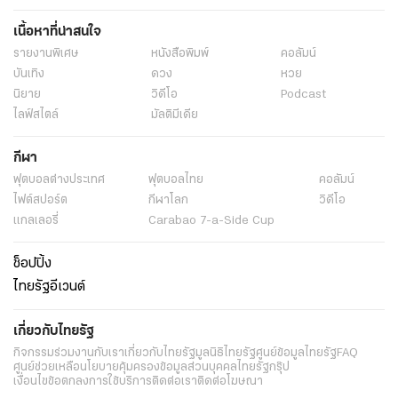
เนื้อหาที่น่าสนใจ
รายงานพิเศษ
หนังสือพิมพ์
คอลัมน์
บันเทิง
ดวง
หวย
นิยาย
วิดีโอ
Podcast
ไลฟ์สไตล์
มัลติมีเดีย
กีฬา
ฟุตบอลต่่างประเทศ
ฟุตบอลไทย
คอลัมน์
ไฟต์สปอร์ต
กีฬาโลก
วิดีโอ
แกลเลอรี่
Carabao 7-a-Side Cup
ช็อปปิ้ง
ไทยรัฐอีเวนต์
เกี่ยวกับไทยรัฐ
กิจกรรม
ร่วมงานกับเรา
เกี่ยวกับไทยรัฐ
มูลนิธิไทยรัฐ
ศูนย์ข้อมูลไทยรัฐ
FAQ
ศูนย์ช่วยเหลือ
นโยบายคุ้มครองข้อมูลส่วนบุคคลไทยรัฐกรุ๊ป
เงื่อนไขข้อตกลงการใช้บริการ
ติดต่อเรา
ติดต่อโฆษณา