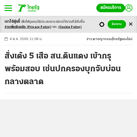
สมัครบริการ
เราใช้คุ้กกี้
เพื่อให้ทุกคนได้ประสบ
การณ์การใช้งานที่ดียิ่งขึ้น
+
ก
ก
-ก
รับทราบ
อ่านเพิ่มเติมคลิก
(Privacy Policy)
และ
(Cookie Policy)
4 ต.ค. 2566 11:08 น.
ข่าว
อาชญากรรม
ไทยรัฐออนไลน์
สั่งเด้ง 5 เสือ สน.ดินแดง เข้ากรุ
พร้อมสอบ เซ่นปกครองบุกจับบ่อน
กลางตลาด
...