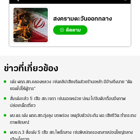
สงครามตะวันออกกลาง
ติดตาม
ข่าวที่เกี่ยวข้อง
เด้ง ผกก.สภ.คลองหลวง เซ่นคลิปเสียงรีดส่วยร้านเหล้า มีอ้างถึงนาย “ตัด
ยอดไปให้ผู้การ”
สั่งเด้งแล้ว 5 เสือ สภ.เซกา เซ่นนอกหน่วย ปคม.ไปจับผับเถื่อนบึงกาฬ
ปล่อยเด็กเที่ยว
ผบ.ตร.เด้ง ผกก.สภ.ทุ่งลุง บกพร่อง เหตุจับตัวประกัน ผอ.เสียชีวิต ทำกระทบ
ภาพลักษณ์
ผบช.ภ.3 สั่งเด้ง 5 เสือ สภ.โพธิ์กลาง เซ่นพิษปกครองทลายบ่อนใหญ่กลาง
เมืองโคราช