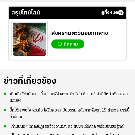
สรุปไทม์ไลน์
ดูทั้งหมด
สงครามตะวันออกกลาง
ติดตาม
ข่าวที่เกี่ยวข้อง
เบิกตัว "กำนันนก" ขึ้นศาลคดีจ้างวานฆ่า "สว.ศิว" เจ้าตัวมีสีหน้าเรียบเฉย
ผอมลง
บิ๊กโจ๊ก พอใจ สว.ศิว ได้รับความเป็นธรรม หลังศาลสั่งคุก 15 ตำรวจ ปาร์ตี้
กำนันนก
"กำนันนก" แถลงปฏิเสธจ้างวานฆ่า สว.แบงค์ ต่อศาล พร้อมยันขอสู้คดี