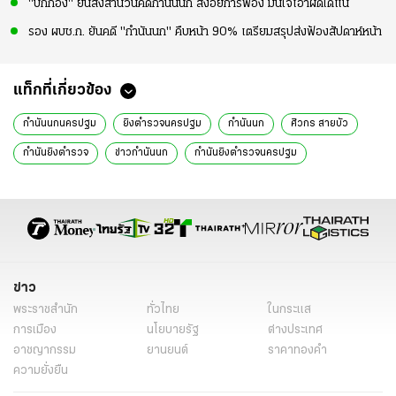
"บิ๊กก้อง" ยันส่งสำนวนคดีกำนันนก ส่งอัยการฟ้อง มั่นใจเอาผิดได้แน่
รอง ผบช.ก. ยันคดี "กำนันนก" คืบหน้า 90% เตรียมสรุปส่งฟ้องสัปดาห์หน้า
แท็กที่เกี่ยวข้อง
กำนันนกนครปฐม
ยิงตำรวจนครปฐม
กำนันนก
ศิวกร สายบัว
กำนันยิงตำรวจ
ข่าวกำนันนก
กำนันยิงตำรวจนครปฐม
ข่าวกำนันนกล่าสุด
ข่าววันนี้
ข่าวล่าสุด
ข่าวทั่วไป
ข่าว
พระราชสำนัก
ทั่วไทย
ในกระแส
การเมือง
นโยบายรัฐ
ต่างประเทศ
อาชญากรรม
ยานยนต์
ราคาทองคำ
ความยั่งยืน