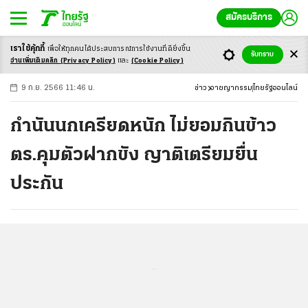
สมัครบริการ
เราใช้คุ้กกี้
เพื่อให้ทุกคนได้ประสบ
การณ์การใช้งานที่ดียิ่งขึ้น
+
ก
ก
-ก
รับทราบ
อ่านเพิ่มเติมคลิก
(Privacy Policy)
และ
(Cookie Policy)
9 ก.ย. 2566 11:46 น.
ข่าว
อาชญากรรม
ไทยรัฐออนไลน์
กำนันนกเครียดหนัก ไม่ยอมกินข้าว
ตร.คุมตัวฝากขัง ญาติเตรียมยื่น
ประกัน
...