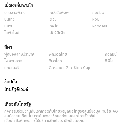
เนื้อหาที่น่าสนใจ
รายงานพิเศษ
หนังสือพิมพ์
คอลัมน์
บันเทิง
ดวง
หวย
นิยาย
วิดีโอ
Podcast
ไลฟ์สไตล์
มัลติมีเดีย
กีฬา
ฟุตบอลต่่างประเทศ
ฟุตบอลไทย
คอลัมน์
ไฟต์สปอร์ต
กีฬาโลก
วิดีโอ
แกลเลอรี่
Carabao 7-a-Side Cup
ช็อปปิ้ง
ไทยรัฐอีเวนต์
เกี่ยวกับไทยรัฐ
กิจกรรม
ร่วมงานกับเรา
เกี่ยวกับไทยรัฐ
มูลนิธิไทยรัฐ
ศูนย์ข้อมูลไทยรัฐ
FAQ
ศูนย์ช่วยเหลือ
นโยบายคุ้มครองข้อมูลส่วนบุคคลไทยรัฐกรุ๊ป
เงื่อนไขข้อตกลงการใช้บริการ
ติดต่อเรา
ติดต่อโฆษณา