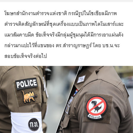
โฆษกสำนักงานตำรวจแห่งชาติ กรณีรูปในโซเชียลมีภาพ
ตำรวจติดสัญลักษณ์ที่ชุดเครื่องแบบเป็นภาพไดโนเสาร์และ
แมวส้มคาบมีด ข้อเท็จจริงมีกลุ่มผู้ชุมนุมได้มีการเอาแผ่นดัง
กล่าวมาแปะไว้ที่แขนของ ตร.สําราญราษฎร์ โดย บช.น.จะ
สอบข้อเท็จจริงต่อไป