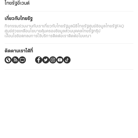
ไทยรัฐอีเวนต์
เกี่ยวกับไทยรัฐ
กิจกรรม
ร่วมงานกับเรา
เกี่ยวกับไทยรัฐ
มูลนิธิไทยรัฐ
ศูนย์ข้อมูลไทยรัฐ
FAQ
ศูนย์ช่วยเหลือ
นโยบายคุ้มครองข้อมูลส่วนบุคคลไทยรัฐกรุ๊ป
เงื่อนไขข้อตกลงการใช้บริการ
ติดต่อเรา
ติดต่อโฆษณา
ติดตามเราได้ที่
Application
My THAIRATH