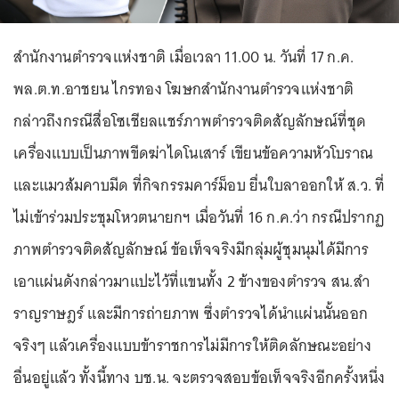
สำนักงานตำรวจแห่งชาติ เมื่อเวลา 11.00 น. วันที่ 17 ก.ค.
พล.ต.ท.อาชยน ไกรทอง โฆษกสำนักงานตำรวจแห่งชาติ
กล่าวถึงกรณีสื่อโซเชียลแชร์ภาพตำรวจติดสัญลักษณ์ที่ชุด
เครื่องแบบเป็นภาพขีดฆ่าไดโนเสาร์ เขียนข้อความหัวโบราณ
และแมวส้มคาบมีด ที่กิจกรรมคาร์ม็อบ ยื่นใบลาออกให้ ส.ว. ที่
ไม่เข้าร่วมประชุมโหวตนายกฯ เมื่อวันที่ 16 ก.ค.ว่า กรณีปรากฏ
ภาพตำรวจติดสัญลักษณ์ ข้อเท็จจริงมีกลุ่มผู้ชุมนุมได้มีการ
เอาแผ่นดังกล่าวมาแปะไว้ที่แขนทั้ง 2 ข้างของตำรวจ สน.สํา
ราญราษฎร์ และมีการถ่ายภาพ ซึ่งตำรวจได้นำแผ่นนั้นออก
จริงๆ แล้วเครื่องแบบข้าราชการไม่มีการให้ติดลักษณะอย่าง
อื่นอยู่แล้ว ทั้งนี้ทาง บช.น. จะตรวจสอบข้อเท็จจริงอีกครั้งหนึ่ง