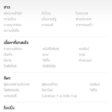
ข่าว
พระราชสำนัก
ทั่วไทย
ในกระแส
การเมือง
นโยบายรัฐ
ต่างประเทศ
อาชญากรรม
ยานยนต์
ราคาทองคำ
ความยั่งยืน
เนื้อหาที่น่าสนใจ
รายงานพิเศษ
หนังสือพิมพ์
คอลัมน์
บันเทิง
ดวง
หวย
นิยาย
วิดีโอ
Podcast
ไลฟ์สไตล์
มัลติมีเดีย
กีฬา
ฟุตบอลต่่างประเทศ
ฟุตบอลไทย
คอลัมน์
ไฟต์สปอร์ต
กีฬาโลก
วิดีโอ
แกลเลอรี่
Carabao 7-a-Side Cup
ช็อปปิ้ง