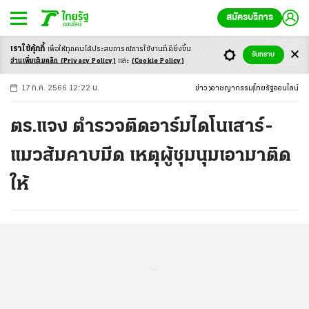
สมัครบริการ
เราใช้คุ้กกี้
เพื่อให้ทุกคนได้ประสบ
การณ์การใช้งานที่ดียิ่งขึ้น
+
ก
ก
-ก
รับทราบ
อ่านเพิ่มเติมคลิก
(Privacy Policy)
และ
(Cookie Policy)
17 ก.ค. 2566 12:22 น.
ข่าว
อาชญากรรม
ไทยรัฐออนไลน์
ตร.แจง ตำรวจติดอาร์มไดโนเสาร์-
แมวส้มคาบมีด เหตุผู้ชุมนุมเอามาติด
ให้
...