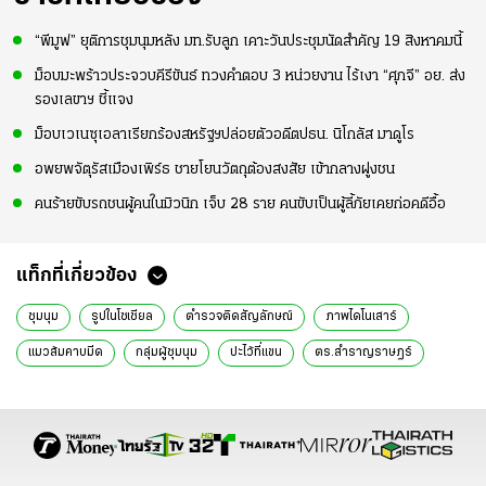
“พีมูฟ” ยุติการชุมนุมหลัง มท.รับลูก เคาะวันประชุมนัดสำคัญ 19 สิงหาคมนี้
ม็อบมะพร้าวประจวบคีรีขันธ์ ทวงคำตอบ 3 หน่วยงาน ไร้เงา “ศุภจี” อย. ส่ง
รองเลขาฯ ชี้แจง
ม็อบเวเนซุเอลาเรียกร้องสหรัฐฯปล่อยตัวอดีตปธน. นิโกลัส มาดูโร
อพยพจัตุรัสเมืองเพิร์ธ ชายโยนวัตถุต้องสงสัย เข้ากลางฝูงชน
คนร้ายขับรถชนผู้คนในมิวนิก เจ็บ 28 ราย คนขับเป็นผู้ลี้ภัยเคยก่อคดีอื้อ
แท็กที่เกี่ยวข้อง
ชุมนุม
รูปในโซเชียล
ตำรวจติดสัญลักษณ์
ภาพไดโนเสาร์
แมวส้มคาบมีด
กลุ่มผู้ชุมนุม
ปะไว้ที่แขน
ตร.สําราญราษฎร์
พ.ร.บ.คอมพิวเตอร์
ข้อมูลส่วนบุคคล
ข่าวทั่วไป