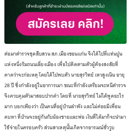
ต่อมาตำรวจชุดสืบสวน สภ.เมืองขอนแก่น จึงได้ไปที่แท่นปูน
แห่งหนึ่งริมถนนเลี่ยงเมือง เพื่อไปติดตามตัวผู้ต้องสงสัยที่
คาดว่าจะก่อเหตุ โดยได้ไปพบตัว นายสุรวิทย์ เหวสูงเนิน อายุ
28 ปี ซึ่งกำลังอยู่ในอาการเมา ขณะที่กำลังเตรียมจะหนีตำรวจ
จึงควบคุมตัวมาสอบปากคำ โดยที่ นายสุรวิทย์ ไม่ได้พูดอะไร
มาก บอกเพียงว่า เป็นคนที่อยู่บ้านลำพัง และไม่ค่อยมีเพื่อน
คบหา ที่บ้านจะอยู่กันกับน้องชายและพ่อ เงินที่ได้มาก็จะนำมา
ใช้จ่ายในครอบครัว ส่วนสาเหตุนั้นเกิดจากอารมณ์ชั่ววูบ