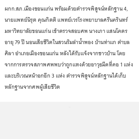
ผกก.สภ.เมืองขอนแก่น พร้อมด้วยตำรวจพิสูจน์หลักฐาน 4,
นายแพทย์นิรุต คุณกิตติ แพทย์เวรโรงพยาบาลศรีนครินทร์
มหาวิทยาลัยขอนแก่น เข้าตรวจสอบศพ นางเภา แสนโคตร
อายุ 79 ปี นอนเสียชีวิตในสวนริมลำน้ำพอง บ้านท่าแก ตำบล
ศิลา อำเภอเมืองขอนแก่น หลังได้รับแจ้งจากชาวบ้าน โดย
จากการตรวจสภาพศพพบว่าถูกแทงด้วยอาวุธมีดที่คอ 1 แห่ง
และบริเวณหน้าอกอีก 3 แห่ง ตำรวจพิสูจน์หลักฐานได้เก็บ
หลักฐานจากศพผู้เสียชีวิต
...