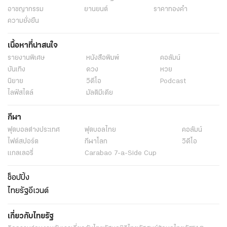
แท็กที่เกี่ยวข้อง
หลานแทงยาย
แทงยายตาย
หลานชายเมาแทงยาย
แทงคนตาย
ขอเงิน100บาท
ฆ่ากันตาย
ฆ่ายาย
ฆ่ายาย ขอนแก่น
ข่าวอาชญากรรม
ข่าวขอนแก่น
ข่าวทั่วไป
ข่าว
พระราชสำนัก
ทั่วไทย
ในกระแส
การเมือง
นโยบายรัฐ
ต่างประเทศ
อาชญากรรม
ยานยนต์
ราคาทองคำ
ความยั่งยืน
เนื้อหาที่น่าสนใจ
รายงานพิเศษ
หนังสือพิมพ์
คอลัมน์
บันเทิง
ดวง
หวย