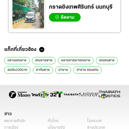
กราดยิงเทพศิรินทร์ นนทบุรี
ติดตาม
ข่าวที่เกี่ยวข้อง
เด็กหญิงวัย 14 ใช้มีดแทงคอยายดับสลดคาบ้านพัก ปมกดดันถูกด่าทอเป็น
ประจำ
ตร.ชะอำ ตามล่าไอ้โหด บุกปีนบ้านแทงคุณยายวัย 75 ปี กว่า 20 แผล ตาย
คาบ้าน
รุ่นน้องวัย 17 สางปมแค้นรุ่นพี่พูดจาดูถูก คว้ามีดแทงตัดขั้วหัวใจเสียชีวิต
หนุ่มหึงโหด เพื่อนรักแอดเฟซบุ๊กเมียสาว แค้นเอามีดจ้วงแทงดับสลด
รวบแล้ว เฒ่าวัย 83 ใช้มีดแทงอดีตคนรักดับ อ้างหึงหวง-ถูกทำร้ายก่อน