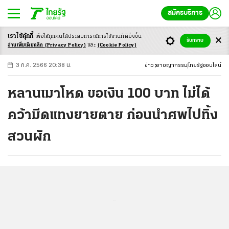
สมัครบริการ
เราใช้คุ้กกี้
เพื่อให้ทุกคนได้ประสบ
การณ์การใช้งานที่ดียิ่งขึ้น
+
ก
ก
-ก
รับทราบ
อ่านเพิ่มเติมคลิก
(Privacy Policy)
และ
(Cookie Policy)
3 ก.ค. 2566 20:38 น.
ข่าว
อาชญากรรม
ไทยรัฐออนไลน์
หลานเมาโหด ขอเงิน 100 บาท ไม่ได้
คว้ามีดแทงยายตาย ก่อนนำศพไปทิ้ง
สวนผัก
...