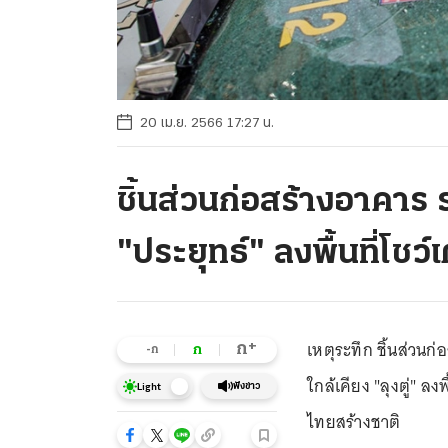
20 เม.ย. 2566 17:27 น.
ชิ้นส่วนก่อสร้างอาคาร 
"ประยุทธ์" ลงพื้นที่โชว
เหตุระทึก ชิ้นส่วนก
+
ก
ก
-ก
ใกล้เคียง "ลุงตู่"
ฟังข่าว
Light
ไทยสร้างชาติ