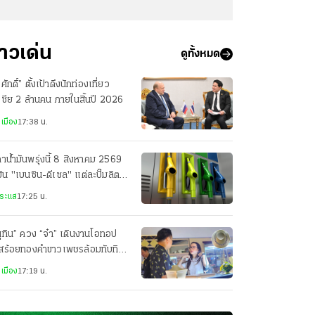
่าวเด่น
ดูทั้งหมด
รศักดิ์” ตั้งเป้าดึงนักท่องเที่ยว
เซีย 2 ล้านคน ภายในสิ้นปี 2026
เมือง
17:38 น.
าน้ำมันพรุ่งนี้ 8 สิงหาคม 2569
มัน "เบนซิน-ดีเซล" แต่ละปั๊มลิตร
ท่าไร
ระแส
17:25 น.
ุทิน” ควง “จ๋า” เดินงานโอทอป
อสร้อยทองคำขาวเพชรล้อมทับทิม
บ่เซี่ยง ราคา 1.2 ล้านให้
เมือง
17:19 น.