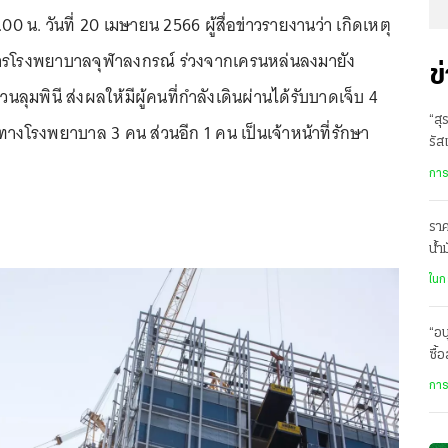
0 น. วันที่ 20 เมษายน 2566 ผู้สื่อข่าวรายงานว่า เกิดเหตุ
าคารโรงพยาบาลจุฬาลงกรณ์ ร่วงจากเครนหล่นลงมายัง
ข
สวนลุมพินี ส่งผลให้มีผู้คนที่กำลังเดินผ่านได้รับบาดเจ็บ 4
“สุ
างโรงพยาบาล 3 คน ส่วนอีก 1 คน เป็นเจ้าหน้าที่รักษา
รัส
การ
ราค
น้ำ
ละเ
ในก
“อน
ซื้
กิน
การ