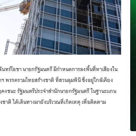
ธ์ จันทร์โอชา นายกรัฐมนตรี มีกำหนดการลงพื้นที่หาเสียงใน
พรรครวมไทยสร้างชาติ ที่สวนลุมพินี ซึ่งอยู่ใกล้เคียง
ญคงชนะ รัฐมนตรีประจำสำนักนายกรัฐมนตรี ในฐานะแกน
าติ ได้เดินทางมายังบริเวณที่เกิดเหตุ เพื่อติดตาม