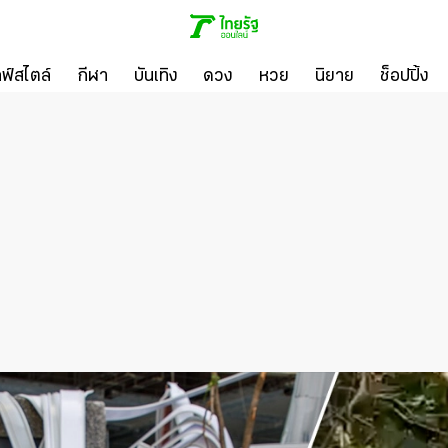
ลฟ์สไตล์
กีฬา
บันเทิง
ดวง
หวย
นิยาย
ช็อปปิ้ง