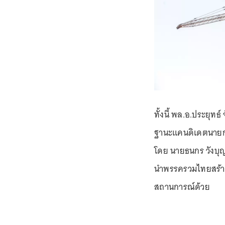
ทั้งนี้ พล.อ.ประยุท
ฐานะแคนดิเดตนายกฯ 
โดย นายธนกร วังบุ
นำพรรครวมไทยสร้างช
สถานการณ์ด้วย ⁣⁣