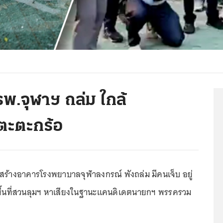
รพ.จุฬาฯ ถล่ม ใกล้
์เตะตะกร้อ
่อสร้างอาคารโรงพยาบาลจุฬาลงกรณ์ พังถล่ม มีคนเจ็บ อยู่
 ลงพื้นที่สวนลุมฯ หาเสียงในฐานะแคนดิเดตนายกฯ พรรครวม