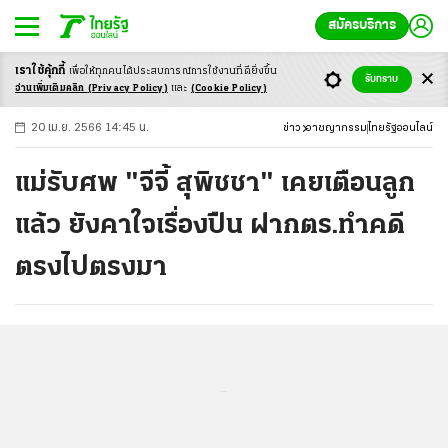
สมัครบริการ
เราใช้คุ้กกี้
เพื่อให้ทุกคนได้ประสบ
การณ์การใช้งานที่ดียิ่งขึ้น
+
ก
ก
-ก
รับทราบ
อ่านเพิ่มเติมคลิก
(Privacy Policy)
และ
(Cookie Policy)
20 เม.ย. 2566 14:45 น.
ข่าว
อาชญากรรม
ไทยรัฐออนไลน์
แม่รับศพ "จีจี้ สุพิชชา" เคยเตือนลูก
แล้ว ยังคาใจเรื่องปืน ฝากตร.ทำคดี
ตรงไปตรงมา
...