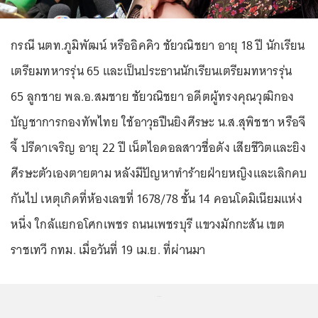
กรณี นตท.ภูมิพัฒน์ หรืออิคคิว ชัยวณิชยา อายุ 18 ปี นักเรียน
เตรียมทหารรุ่น 65 และเป็นประธานนักเรียนเตรียมทหารรุ่น
65 ลูกชาย พล.อ.สมชาย ชัยวณิชยา อดีตผู้ทรงคุณวุฒิกอง
บัญชาการกองทัพไทย ใช้อาวุธปืนยิงศีรษะ น.ส.สุพิชชา หรือจี
จี้ ปรีดาเจริญ อายุ 22 ปี เน็ตไอดอลสาวชื่อดัง เสียชีวิตและยิง
ศีรษะตัวเองตายตาม หลังมีปัญหาทำร้ายฝ่ายหญิงและเลิกคบ
กันไป เหตุเกิดที่ห้องเลขที่ 1678/78 ชั้น 14 คอนโดมิเนียมแห่ง
หนึ่ง ใกล้แยกอโศกเพชร ถนนเพชรบุรี แขวงมักกะสัน เขต
ราชเทวี กทม. เมื่อวันที่ 19 เม.ย. ที่ผ่านมา
...