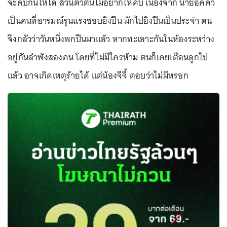
จะคบกันให้ได้ ส่วนตัวตนไม่อยากให้คบ เนื่องจาก นายอิคคิว
เป็นคนที่อารมณ์รุนแรงชอบยิงปืน มักไปยิงปืนเป็นประจำ ตน
จึงกลัวว่าวันหนึ่งพกปืนมาแล้ว หากทะเลาะกันในห้องระหว่าง
อยู่กันลำพังสองคน โดยที่ไม่มีใครห้าม ตนก็เคยเตือนลูกไป
แล้ว อาจเกิดเหตุร้ายได้ แต่น้องจีจี้ ตอบว่าไม่มีหรอก