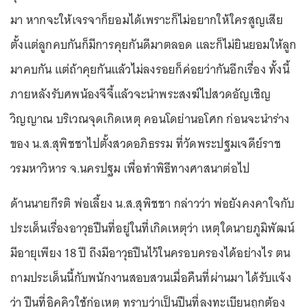
มา หากจะให้เจรจาก็ยอมได้เพราะก็ไม่อยากให้ใครสูญเสีย
ตั้งแต่ลูกคบกันก็มีการคุยกันดีมาตลอด และก็ไม่ยินยอมให้ลูก
มาคบกัน แต่ถ้าคุยกันแล้วไม่ลงรอยก็ค่อยว่ากันอีกเรื่อง ทั้งนี้
ภายหลังรับศพน้องจีจี้แล้วจะนำพระสงฆ์ไปสวดอัญเชิญ
วิญญาณ บริเวณจุดเกิดเหตุ คอนโดย่านอโศก ก่อนจะนำร่าง
ของ น.ส.สุพิชชาไปตั้งสวดอภิธรรม ที่วัดพระปฐมเจดีย์ราช
วรมหาวิหาร จ.นครปฐม เพื่อทำพิธีทางศาสนาต่อไป
ด้านนายกีรติ พ่อเลี้ยง น.ส.สุพิชชา กล่าวว่า พ่อยังคงคาใจกับ
ประเด็นเรื่องอาวุธปืนที่อยู่ในที่เกิดเหตุว่า เหตุใดนายภูมิพัฒน์
มีอายุเพียง 18 ปี ถึงมีอาวุธปืนไว้ในครอบครองได้อย่างไร ตน
ถามประเด็นนี้กับพนักงานสอบสวนเมื่อคืนที่ผ่านมา ได้รับแจ้ง
ว่า ปืนที่อิคคิวใช้ก่อเหตุ ทราบว่าเป็นปืนที่ลงทะเบียนถูกต้อง