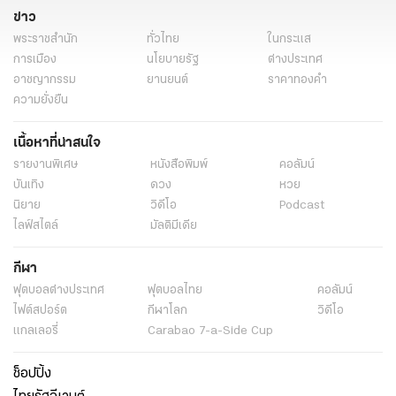
ข่าว
พระราชสำนัก
ทั่วไทย
ในกระแส
การเมือง
นโยบายรัฐ
ต่างประเทศ
อาชญากรรม
ยานยนต์
ราคาทองคำ
ความยั่งยืน
เนื้อหาที่น่าสนใจ
รายงานพิเศษ
หนังสือพิมพ์
คอลัมน์
บันเทิง
ดวง
หวย
นิยาย
วิดีโอ
Podcast
ไลฟ์สไตล์
มัลติมีเดีย
กีฬา
ฟุตบอลต่่างประเทศ
ฟุตบอลไทย
คอลัมน์
ไฟต์สปอร์ต
กีฬาโลก
วิดีโอ
แกลเลอรี่
Carabao 7-a-Side Cup
ช็อปปิ้ง