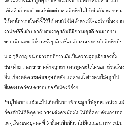
แต่ระหว่างนั้นก็พูดคุยกับพ่อแม่ฝั่งนายอิคคิวตลอด ทางบ้า
นอิคคิวก็บอกกับตนว่าติดต่อนายอิคคิวไม่ได้เช่นกัน พยายาม
ให้ตนโทรหาน้องจีจี้ให้ได้ ตนก็ไม่ได้สังหรณ์ใจอะไร เนื่องจาก
ว่าน้องจีจี้ มักบอกกับตนว่าคุยกันดีมีความสุขดี จนมาทราบ
จากเพื่อนของจีจี้ว่าหลังๆ น้องเริ่มกลับมาทะเลาะกับอิคคิวอีก
น.ส.ชุติกาญจน์ กล่าวต่ออีกว่า มันเป็นความสูญเสียของทั้ง
สองฝ่าย ตนพยายามห้ามลูกสาว ตนพูดอะไรไม่ออก ส่วนเรื่อง
อื่น เรื่องคดีความค่อยคุยที่หลัง แต่ตอนนี้ ต่างคนก็ส่งลูกไป
ขึ้นสวรรค์ก่อน อยากบอกกับน้องจีจี้ว่า
"หนูไปสบายแล้วนะไปเกิดเป็นนางฟ้านะลูก ให้ลูกหมดห่วง แม่
ก็จะทำให้ดีที่สุด พยายามส่งศพน้องไปให้ดีที่สุด" ส่วนการก่อ
เหตุเรื่องของบุคคลที่ 3 นั้นตนยืนยันว่าไม่มีแน่นอน เพราะเป็น