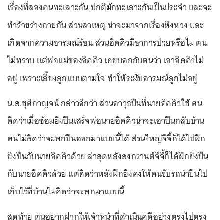
เรื่องที่สองคนทะเลาะกัน ปกติมักทะเลาะกันเป็นประจำ และจะ
ทำร้ายร่างกายกัน ส่วนสาเหตุ น่าจะมาจากเรื่องหึงหวง และ
เกิดจากความอารมณ์ร้อน ส่วนอิคคิวมีอาการป่วยหรือไม่ ตน
ไม่ทราบ แต่พ่อแม่ของอิคคิว เคยบอกกับตนว่า เอาอิคคิวไม่
อยู่ เพราะเลี้ยงลูกแบบตามใจ ทำให้ระงับอารมณ์ลูกไม่อยู่
น.ส.ชุติกาญจน์ กล่าวอีกว่า ส่วนอาวุธปืนที่นายอิคคิวใช้ ตน
คิดว่าเมื่อซ้อมยิงปืนเสร็จพ่อนายอิคคิวน่าจะเอาปืนกลับบ้าน
ตนไม่คิดว่าจะพกปืนออกมาแบบนี้ได้ ส่วนใหญ่จีจี้ก็ได้ไปฝึก
ยิงปืนกับนายอิคคิวด้วย ล่าสุดหลังสงกรานต์จีจี้ก็ได้ฝึกยิงปืน
กับนายอิคคิวด้วย แต่คิดว่าหลังฝึกยิงคงให้คนขับรถนำปืนไป
เก็บไว้ที่บ้านไม่คิดว่าจะพกมาแบบนี้
สุดท้าย ตนอยากฝากให้เจ้าหน้าที่ดำเนินคดีอย่างตรงไปตรง