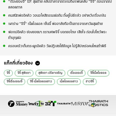
"เรื่องของจี้" EP. สุดท้าย คลิปอำลาจากใจแม่ถึงแฟนคลับ "จีจี้" ก่อนจากไป
ตลอดกาล
คนสนิทพ่ออิคคิว วอนอโหสิกรรมต่อกัน ทั้งคู่ไปดีแล้ว อย่าหวังเรื่องเงิน
เผาร่าง "จีจี้" เน็ตไอดอล เย็นนี้ พ่ออาลัยถือเป็นการจากลาวัดสุดท้าย
พ่อแม่อิคคิว ย่องขอขมา กราบศพจีจี้ บอกขอโทษ เสียใจ ก่อนไปไหว้พระ
ทำบุญต่อ
ครอบครัวเก็บกระดูกอิคคิว วัดปฏิเสธให้ข้อมูล ไม่รู้สัปเหร่อคนไหนทำพิธี
แท็กที่เกี่ยวข้อง
จีจี้
จีจี้ สุพิชชา
สุพิชชา ปรีดาเจริญ
เรื่องของจี้
จีจี้เน็ตไอดอล
จีจี้เรื่องของจี้
จีจี้ เน็ตไอดอลสาว
เน็ตไอดอลสาว
ข่าวจีจี้
เน็ตไอดอลเสียชีวิต
จีจี้ สุพิชชา เสียชีวิต
สุพิชชา ปรีดาเจริญ เสียชีวิต
ข่าวเน็ตไอดอลเสียชีวิต
ข่าวเน็ตไอดอล
ข่าวเน็ตไอดอลล่าสุด
ข่าวทั่วไป