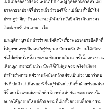
เน็ตไอดอลสาวชื่อดัง เพื่อนำไปบำเพ็ญกุศลตามศาสนา โดย
มารดาของน้องจีจี้นำชุดเสื้อผ้าของจีจี้มาเปลี่ยน ทั้งนี้ยังไม่
ปรากฏว่ามีญาติของ นตท.ภูมิพัฒน์ หรืออิคคิว เดินทางมา
ติดต่อขอรับศพแต่อย่างใด
น.ส.ชุติกาญจน์ กล่าวว่า ตนยังติดใจเรื่องพ่อของนายอิคคิวที่
ให้ลูกพกอาวุธปืน ตนรับรู้ว่าลูกคบกับนายอิคคิว แต่ได้เลิกรา
กันไปแล้วครั้งหนึ่ง ก่อนจะกลับมาคบกัน แต่ครั้งนี้ตนพยายาม
เตือนลูก เพราะเป็นห่วง น้องจีจี้ก็ไม่พูดความจริงว่ามีการ
ทำร้ายร่างกาย แต่ช่วงหลังน้องกลัวแม่จะเป็นห่วง บอกว่าคบ
กันดี ปกติ แต่เพื่อนของจีจี้จะรู้ว่ามีอะไรเกิดขึ้นฝ่ายพ่อแม่น้อง
จีจี้ และฝั่งพ่อแม่นายอิคคิว มีการติดต่อกันตลอด เพราะไม่
อยากให้ลูกคบกัน แต่ด้วยความที่เด็กทั้งสองคนดื้อพยายาม