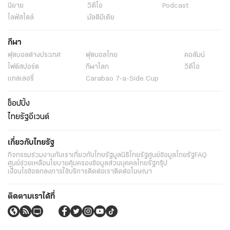
นิยาย
วิดีโอ
Podcast
ไลฟ์สไตล์
มัลติมีเดีย
กีฬา
ฟุตบอลต่่างประเทศ
ฟุตบอลไทย
คอลัมน์
ไฟต์สปอร์ต
กีฬาโลก
วิดีโอ
แกลเลอรี่
Carabao 7-a-Side Cup
ช็อปปิ้ง
ไทยรัฐอีเวนต์
เกี่ยวกับไทยรัฐ
กิจกรรม
ร่วมงานกับเรา
เกี่ยวกับไทยรัฐ
มูลนิธิไทยรัฐ
ศูนย์ข้อมูลไทยรัฐ
FAQ
ศูนย์ช่วยเหลือ
นโยบายคุ้มครองข้อมูลส่วนบุคคลไทยรัฐกรุ๊ป
เงื่อนไขข้อตกลงการใช้บริการ
ติดต่อเรา
ติดต่อโฆษณา
ติดตามเราได้ที่