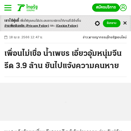
สมัครบริการ
เราใช้คุ้กกี้
เพื่อให้ทุกคนได้ประสบ
การณ์การใช้งานที่ดียิ่งขึ้น
+
ก
ก
-ก
รับทราบ
อ่านเพิ่มเติมคลิก
(Privacy Policy)
และ
(Cookie Policy)
18 เม.ย. 2566 12:47 น.
ข่าว
อาชญากรรม
ไทยรัฐออนไลน์
เพื่อนไม่เชื่อ น้ำเพชร เอี่ยวอุ้มหนุ่มจีน
รีด 3.9 ล้าน ยันไปแจ้งความคนหาย
...