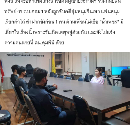
พงส.แจ้งข้อหาเพิ่มแก๊งสาวอดีตผู้เข้าประกวดฯ ร่วมกันปล้น
ทรัพย์-พ.ร.บ.คอมฯ หลังถูกจับคดีอุ้มหนุ่มจีนเทา แฟนหนุ่ม
เรียกค่าไถ่ ส่งฝากขังก่อน 1 คน ด้านเพื่อนไม่เชื่อ "น้ำเพชร" มี
เอี่ยวในเรื่องนี้ เพราะวันเกิดเหตุอยู่ด้วยกัน และยังไปแจ้ง
ความคนหายที่ สน.ลุมพินี ด้วย