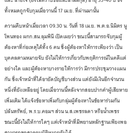
และ นายโจ (ยังไม่ทราบชื่อและนามสกุล) อายุ 35-40 ปี ซึ่ง
ทั้งหมดถูกจับกุมเมื่อวานนี้ 17 เม.ย. ที่ผ่านมานั้น
ความคืบหน้าเมื่อเวลา 09.30 น. วันที่ 18 เม.ย. พ.ต.อ.นิมิตร นู
โพนทอง ผกก.สน.ลุมพินี เปิดเผยว่า ขณะนี้สามารถจับกุมผู้
ต้องหาที่ก่อเหตุได้ทั้ง 6 คน ซึ่งผู้ต้องหาให้การเพียงว่า เป็น
บุคคลตามหมายจับ ยังไม่ให้การเกี่ยวกับพฤติการณ์ในคดีแต่
อย่างใด และผู้ต้องหาบางรายให้การว่า มีการประชุมวางแผน
กัน ซึ่งเจ้าหน้าที่ได้อายัดบัญชีบางส่วน แต่ยังมีเงินอีกจำนวน
หนึ่งที่ยังเหลืออยู่ โดยเมื่อวานนี้หลังจากสอบปากคำผู้เสียหาย
เพิ่มเติม ได้แจ้งข้อหาเพิ่มกับกลุ่มผู้ต้องหาในข้อหาร่วมกัน
ปล้นทรัพย์, พ.ร.บ.คอมฯ ส่วน น.ส.เพชรลดา หรือน้ำเพชร
ขณะนี้ยังไม่ให้การใดๆ แต่เจ้าหน้าที่มีพยานหลักฐานเพียงพอ
สามารถขอศาลอนุมัติหมายจับได้