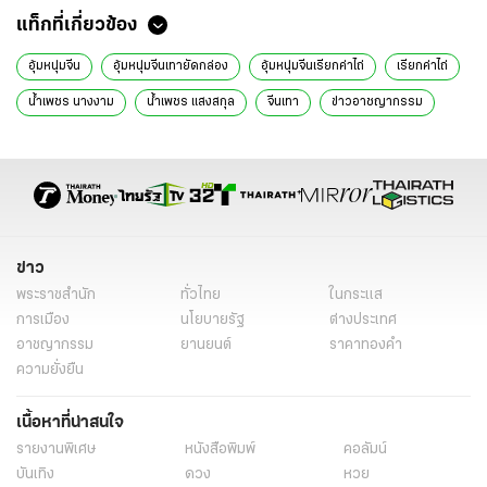
แท็กที่เกี่ยวข้อง
อุ้มหนุ่มจีน
อุ้มหนุ่มจีนเทายัดกล่อง
อุ้มหนุ่มจีนเรียกค่าไถ่
เรียกค่าไถ่
น้ำเพชร นางงาม
น้ำเพชร แสงสกุล
จีนเทา
ข่าวอาชญากรรม
ข่าวทั่วไป
ข่าว
พระราชสำนัก
ทั่วไทย
ในกระแส
การเมือง
นโยบายรัฐ
ต่างประเทศ
อาชญากรรม
ยานยนต์
ราคาทองคำ
ความยั่งยืน
เนื้อหาที่น่าสนใจ
รายงานพิเศษ
หนังสือพิมพ์
คอลัมน์
บันเทิง
ดวง
หวย