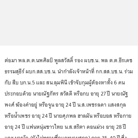
ต่อมา พล.ต.ต.นพศิลป์ พูลสวัสดิ์ รอง ผบช.น. พล ต.ต.ธีรเดช
ธรรมสุธีร์ ผบก.สส.บช.น. นำกำลังเจ้าหน้าที่ กก.สส.บช.น. ร่วม
กับ สืบ บก.น.5 และ สน.ลุมพินี เข้าจับกุมผู้ต้องหาทั้ง 6 คน
ประกอบด้วย นายณัฐภัทร สวัสดี หรือกบ อายุ 27 ปี นายณัฐ
พงศ์ ฆ้องคำอยู่ หรือจูน อายุ 24 ปี น.ส.เพชรลดา แสงสกุล
หรือน้ำเพชร อายุ 24 ปี นายศุภพล ฮาลมัน หรือบอส หรือกาย
อายุ 24 ปี แฟนหนุ่มชาวไทย น.ส.สริตา ดอนม่วง อายุ 28 ปี