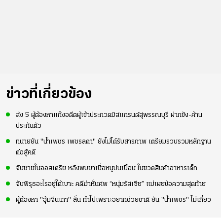
ข่าวที่เกี่ยวข้อง
ส่ง 5 ผู้ต้องหาแก๊งอดีตผู้เข้าประกวดมิสแกรนด์สุพรรณบุรี ฝากขัง-ค้าน
ประกันตัว
ทนายยัน "น้ำเพชร เพชรลดา" ยังไม่ได้รับสารภาพ เตรียมรวบรวมหลักฐาน
ต่อสู้คดี
จับชายในออสเตรีย หลังพบยาเบื่อหนูปนเปื้อน ในขวดสินค้าอาหารเด็ก
จับพิรุธอะไรอยู่ใต้เบาะ คดีฆ่าหั่นศพ “หนุ่มรัสเซีย” แม่เผยข้อความสุดท้าย
ผู้ต้องหา "อุ้มจีนเทา" ลั่น ทำไปเพราะอยากช่วยชาติ ยัน "น้ำเพชร" ไม่เกี่ยว