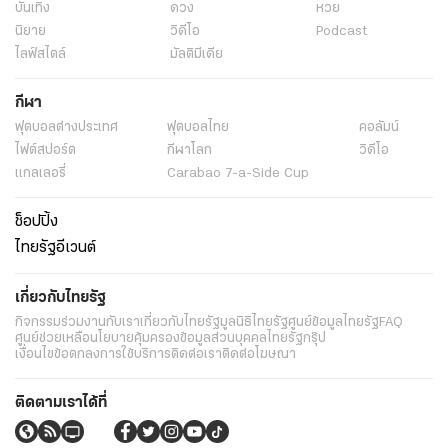
บันเทิง
ดวง
หวย
นิยาย
วิดีโอ
Podcast
ไลฟ์สไตล์
มัลติมีเดีย
กีฬา
ฟุตบอลต่่างประเทศ
ฟุตบอลไทย
คอลัมน์
ไฟต์สปอร์ต
กีฬาโลก
วิดีโอ
แกลเลอรี่
Carabao 7-a-Side Cup
ช็อปปิ้ง
ไทยรัฐอีเวนต์
เกี่ยวกับไทยรัฐ
กิจกรรม
ร่วมงานกับเรา
เกี่ยวกับไทยรัฐ
มูลนิธิไทยรัฐ
ศูนย์ข้อมูลไทยรัฐ
FAQ
ศูนย์ช่วยเหลือ
นโยบายคุ้มครองข้อมูลส่วนบุคคลไทยรัฐกรุ๊ป
เงื่อนไขข้อตกลงการใช้บริการ
ติดต่อเรา
ติดต่อโฆษณา
ติดตามเราได้ที่