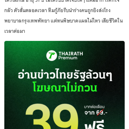
ไตรโสภิณ อายุ 31 ปี ไม่ได้รับบาดเจ็บใดๆ แต่มีอาการตกใจ
กลัว ตัวสั่นตลอดเวลา ทีมกู้ภัยรีบนำร่างคนถูกยิงส่งโรง
พยาบาลกรุงเทพพัทยา แต่ทนพิษบาดแผลไม่ไหว เสียชีวิตใน
เวลาต่อมา