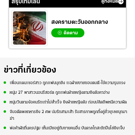
สรุปไทม์ไลน์
ดูทั้งหมด
สงครามตะวันออกกลาง
ติดตาม
ข่าวที่เกี่ยวข้อง
เพื่อนแดนเซอร์สาว ถูกแฟนบุกยิง แฉฝ่ายชายชอบตบตี-ใช้ความรุนแรง
หนุ่ม 27 พาสาวนอนรีสอร์ต ถูกแฟนฝ่ายหญิงตามยิงดับคาอ่าง
หนุ่มวินตามง้อคนรักเก่าไม่สำเร็จ ยิงฝ่ายหญิงดับ ก่อนปลิดชีพหนีความผิด
จับอดีตพลทหารยิง 2 ศพ ปมรักสามเส้า รับสารภาพถูกทั้งคู่ยั่วยุเลยบุกมา
ฆ่า
พ่อค้าผักที่นครปฐม เห็นเมียอยู่กับชายคนอื่น บันดาลโทสะชักปืนไล่ยิงเจ็บ