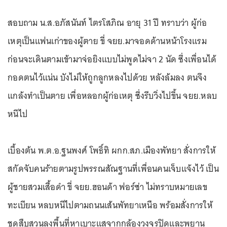
สอบถาม น.ส.อภัสนันท์ ไตรโสภิณ อายุ 31 ปี ทราบว่า ผู้ก่อ
เหตุเป็นแฟนเก่าของผู้ตาย ขี่ จยย.มาจอดด้านหน้าโรงแรม
ก่อนจะเดินตามเข้ามาจ่อยิงแบบไม่พูดไม่จา 2 นัด ซึ่งเพื่อนได้
กอดตนไว้แน่น บังไม่ให้ถูกลูกหลงไปด้วย หลังล้มลง ตนจึง
แกล้งทำเป็นตาย เพื่อหลอกผู้ก่อเหตุ ซึ่งรีบวิ่งไปขึ้น จยย.หลบ
หนีไป
เบื้องต้น พ.ต.อ.ฐนพงศ์ โพธิ์ทิ ผกก.สภ.เมืองพัทยา สั่งการให้
สกัดจับคนร้ายตามรูปพรรณสัณฐานที่เพื่อนคนเจ็บแจ้งไว้ เป็น
ผู้ชายสวมเสื้อดำ ขี่ จยย.ฮอนด้า ฟอร์ซ่า ไม่ทราบหมายเลข
ทะเบียน หลบหนีไปตามถนนเส้นพัทยาเหนือ พร้อมสั่งการให้
ชุดสืบสวนลงพื้นที่หาเบาะแสจากกล้องวงจรปิดและพยาน