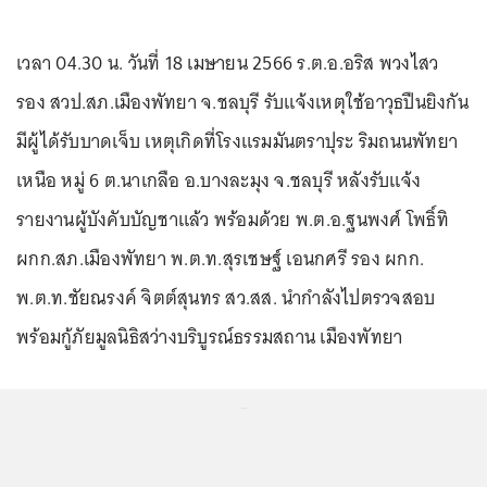
เวลา 04.30 น. วันที่ 18 เมษายน 2566 ร.ต.อ.อริส พวงไสว
รอง สวป.สภ.เมืองพัทยา จ.ชลบุรี รับแจ้งเหตุใช้อาวุธปืนยิงกัน
มีผู้ได้รับบาดเจ็บ เหตุเกิดที่โรงแรมมันตราปุระ ริมถนนพัทยา
เหนือ หมู่ 6 ต.นาเกลือ อ.บางละมุง จ.ชลบุรี หลังรับแจ้ง
รายงานผู้บังคับบัญชาแล้ว พร้อมด้วย พ.ต.อ.ฐนพงศ์ โพธิ์ทิ
ผกก.สภ.เมืองพัทยา พ.ต.ท.สุรเชษฐ์ เอนกศรี รอง ผกก.
พ.ต.ท.ชัยณรงค์ จิตต์สุนทร สว.สส. นำกำลังไปตรวจสอบ
พร้อมกู้ภัยมูลนิธิสว่างบริบูรณ์ธรรมสถาน เมืองพัทยา
...