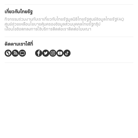
เกี่ยวกับไทยรัฐ
กิจกรรม
ร่วมงานกับเรา
เกี่ยวกับไทยรัฐ
มูลนิธิไทยรัฐ
ศูนย์ข้อมูลไทยรัฐ
FAQ
ศูนย์ช่วยเหลือ
นโยบายคุ้มครองข้อมูลส่วนบุคคลไทยรัฐกรุ๊ป
เงื่อนไขข้อตกลงการใช้บริการ
ติดต่อเรา
ติดต่อโฆษณา
ติดตามเราได้ที่
Application
My THAIRATH