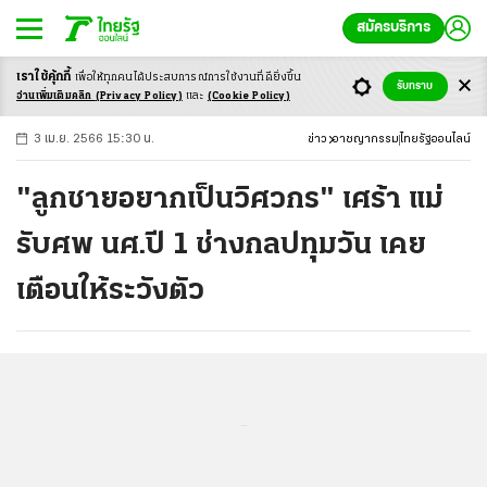
สมัครบริการ
เราใช้คุ้กกี้
เพื่อให้ทุกคนได้ประสบ
การณ์การใช้งานที่ดียิ่งขึ้น
+
ก
ก
-ก
รับทราบ
อ่านเพิ่มเติมคลิก
(Privacy Policy)
และ
(Cookie Policy)
3 เม.ย. 2566 15:30 น.
ข่าว
อาชญากรรม
ไทยรัฐออนไลน์
"ลูกชายอยากเป็นวิศวกร" เศร้า แม่
รับศพ นศ.ปี 1 ช่างกลปทุมวัน เคย
เตือนให้ระวังตัว
...