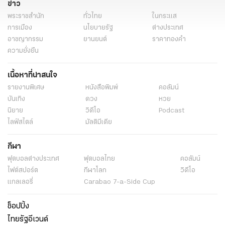
ข่าว
พระราชสำนัก
ทั่วไทย
ในกระแส
การเมือง
นโยบายรัฐ
ต่างประเทศ
อาชญากรรม
ยานยนต์
ราคาทองคำ
ความยั่งยืน
เนื้อหาที่น่าสนใจ
รายงานพิเศษ
หนังสือพิมพ์
คอลัมน์
บันเทิง
ดวง
หวย
นิยาย
วิดีโอ
Podcast
ไลฟ์สไตล์
มัลติมีเดีย
กีฬา
ฟุตบอลต่่างประเทศ
ฟุตบอลไทย
คอลัมน์
ไฟต์สปอร์ต
กีฬาโลก
วิดีโอ
แกลเลอรี่
Carabao 7-a-Side Cup
ช็อปปิ้ง
ไทยรัฐอีเวนต์