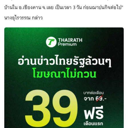
บ้านใน อ.เชียงคาน จ.เลย เป็นเวลา 3 วัน ก่อนฌาปนกิจต่อไป"
นางอุไรวรรณ กล่าว