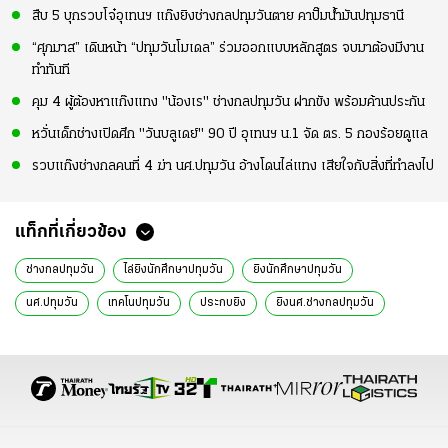
สืบ 5 บุกรวบโจ๋อุเทนฯ แก๊งยิงช่างกลปทุมวันตาย คาปั๊มน้ำมันปทุมธานี
“ศุภมาส” เดินหน้า “ปทุมวันโมเดล” ร่วมออกแบบหลักสูตร จบมาต้องมีงาน
ทำทันที
คุม 4 ผู้ต้องหาแก๊งแทง "น้องเร" ช่างกลปทุมวัน ฝากขัง พร้อมค้านประกัน
หวั่นเด็กช่างเปิดศึก "วันบลูเดย์" 90 ปี อุเทนฯ น.1 จัด ตร. 5 กองร้อยดูแล
รวบแก๊งช่างกลคนที่ 4 ฆ่า นศ.ปทุมวัน อ้างโดนไล่แทง เสียใจกับสิ่งที่ทำลงไป
แท็กที่เกี่ยวข้อง
ช่างกลปทุมวัน
ไล่ยิงนักศึกษาปทุมวัน
ยิงนักศึกษาปทุมวัน
นศ.ปทุมวัน
เทคโนปทุมวัน
ประกบยิง
ยิงนศ.ช่างกลปทุมวัน
สน.บางกอกน้อย
ข่าวอาชญากรรม
ข่าวทั่วไป