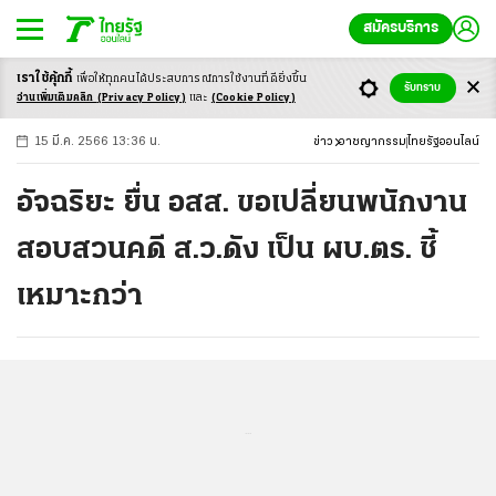
สมัครบริการ
เราใช้คุ้กกี้
เพื่อให้ทุกคนได้ประสบ
การณ์การใช้งานที่ดียิ่งขึ้น
+
ก
ก
-ก
รับทราบ
อ่านเพิ่มเติมคลิก
(Privacy Policy)
และ
(Cookie Policy)
15 มี.ค. 2566 13:36 น.
ข่าว
อาชญากรรม
ไทยรัฐออนไลน์
อัจฉริยะ ยื่น อสส. ขอเปลี่ยนพนักงาน
สอบสวนคดี ส.ว.ดัง เป็น ผบ.ตร. ชี้
เหมาะกว่า
...