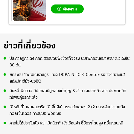
ติดตาม
ข่าวที่เกี่ยวข้อง
ปธ.ศาลฎีกา ตั้ง คกก.สตรับดับฟังข้อเท็จจริง ปมเพิกถอนหมายจับ ส.ว.ดังใน
30 วัน
ยกระดับ “ทะเบียนราษฎร” เปิด DOPA N.I.C.E. Center รับแจ้งเบาะแส
สกัดบัญชีม้า-นอมินี
มัดหมี่ พิมดาว อัปเดตคดีถูกลวงทำบุญ 8 ล้าน เผยราชกิจจาฯ ประกาศยึด
ทรัพย์คู่กรณีแล้ว
“สีหศักดิ์” เผยผลหารือ “สี จิ้นผิง” บรรลุข้อตกลง 2+2 ยกระดับปราบแก๊ง
คอลเซ็นเตอร์ ค้ามนุษย์ ฟอกเงิน
ศาลไม่ให้ประกันตัว ส่ง "มัลลิกา" เข้าเรือนจำ ชี้อัตราโทษสูง หวั่นหลบหนี