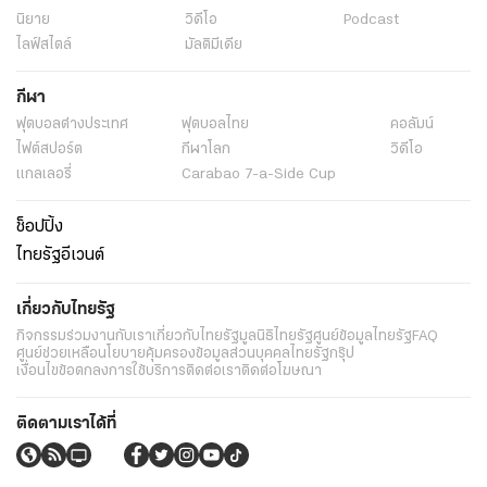
นิยาย
วิดีโอ
Podcast
ไลฟ์สไตล์
มัลติมีเดีย
กีฬา
ฟุตบอลต่่างประเทศ
ฟุตบอลไทย
คอลัมน์
ไฟต์สปอร์ต
กีฬาโลก
วิดีโอ
แกลเลอรี่
Carabao 7-a-Side Cup
ช็อปปิ้ง
ไทยรัฐอีเวนต์
เกี่ยวกับไทยรัฐ
กิจกรรม
ร่วมงานกับเรา
เกี่ยวกับไทยรัฐ
มูลนิธิไทยรัฐ
ศูนย์ข้อมูลไทยรัฐ
FAQ
ศูนย์ช่วยเหลือ
นโยบายคุ้มครองข้อมูลส่วนบุคคลไทยรัฐกรุ๊ป
เงื่อนไขข้อตกลงการใช้บริการ
ติดต่อเรา
ติดต่อโฆษณา
ติดตามเราได้ที่