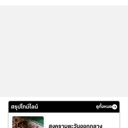
...
สรุปไทม์ไลน์
ดูทั้งหมด
สงครามตะวันออกกลาง