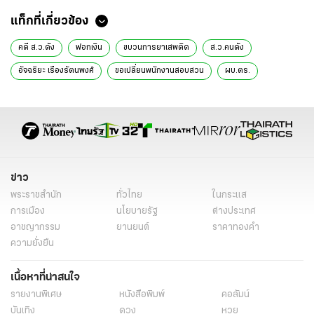
แท็กที่เกี่ยวข้อง
คดี ส.ว.ดัง
ฟอกเงิน
ขบวนการยาเสพติด
ส.ว.คนดัง
อัจฉริยะ เรืองรัตนพงศ์
ขอเปลี่ยนพนักงานสอบสวน
ผบ.ตร.
อัยการสูงสุด
คดีนอกราชอาณาจักร
โกศลวัฒน์ อินทุจันทร์ยง
เปลี่ยนพนักงานสอบสวน
ข่าวทั่วไป
ข่าว
พระราชสำนัก
ทั่วไทย
ในกระแส
การเมือง
นโยบายรัฐ
ต่างประเทศ
อาชญากรรม
ยานยนต์
ราคาทองคำ
ความยั่งยืน
เนื้อหาที่น่าสนใจ
รายงานพิเศษ
หนังสือพิมพ์
คอลัมน์
บันเทิง
ดวง
หวย