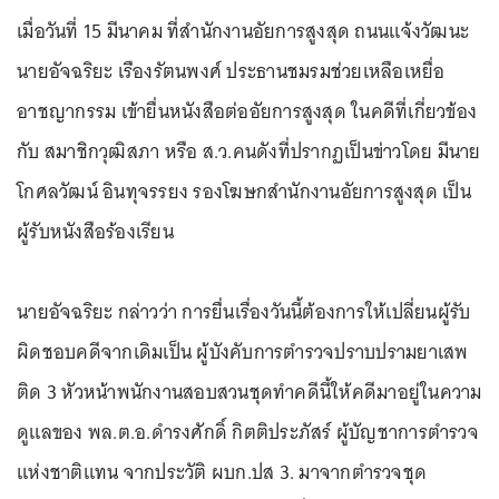
เมื่อวันที่ 15 มีนาคม ที่สำนักงานอัยการสูงสุด ถนนเเจ้งวัฒนะ
นายอัจฉริยะ เรืองรัตนพงศ์ ประธานชมรมช่วยเหลือเหยื่อ
อาชญากรรม เข้ายื่นหนังสือต่ออัยการสูงสุด ในคดีที่เกี่ยวข้อง
กับ สมาชิกวุฒิสภา หรือ ส.ว.คนดังที่ปรากฏเป็นข่าวโดย มีนาย
โกศลวัฒน์ อินทุจรรยง รองโฆษกสำนักงานอัยการสูงสุด เป็น
ผู้รับหนังสือร้องเรียน
นายอัจฉริยะ กล่าวว่า การยื่นเรื่องวันนี้ต้องการให้เปลี่ยนผู้รับ
ผิดชอบคดีจากเดิมเป็น ผู้บังคับการตำรวจปราบปรามยาเสพ
ติด 3 หัวหน้าพนักงานสอบสวนชุดทำคดีนี้ให้คดีมาอยู่ในความ
ดูแลของ พล.ต.อ.ดำรงศักดิ์ กิตติประภัสร์ ผู้บัญชาการตำรวจ
แห่งชาติแทน จากประวัติ ผบก.ปส 3. มาจากตำรวจชุด