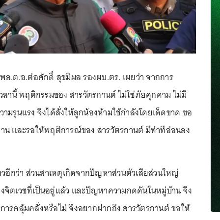
พล.ต.อ.ต่อศักดิ์ สุขมิมล รองผบ.ตร. เผยว่า จากการ
ลานี้ พฤติกรรมของ สารวัตรกานต์ ไม่ใช่ภัยคุกคาม ไม่มี
ามรุนแรง จึงได้สั่งให้ลูกน้องห้ามใช้กำลังโดยเด็ดขาด ขอ
าน และรอให้พฤติการณ์ของ สารวัตรกานต์ มีท่าทีอ่อนลง
่าวอีกว่า ส่วนสาเหตุเกิดจากปัญหาส่วนตัวเสียส่วนใหญ่
ิตเวชที่เป็นอยู่เเล้ว และปัญหาความกดดันในหมู่บ้าน จึง
อาการคลุ้มคลั่งหรือไม่ จึงอยากฝากถึง สารวัตรกานต์ ขอให้