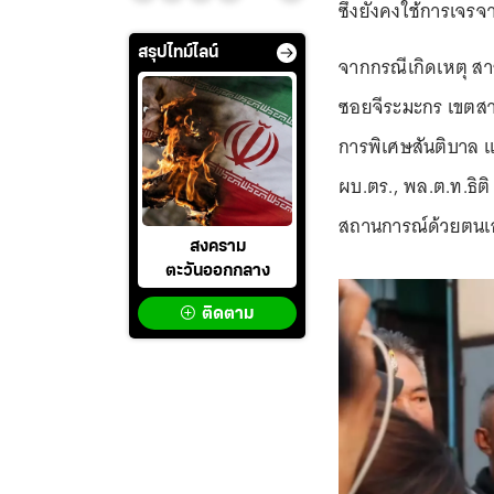
ซึ่งยังคงใช้การเจรจ
สรุปไทม์ไลน์
จากกรณีเกิดเหตุ สารว
ซอยจีระมะกร เขตสา
การพิเศษสันติบาล แ
ผบ.ตร., พล.ต.ท.ธิติ 
สถานการณ์ด้วยตนเอง 
สงคราม
ตะวันออกกลาง
ติดตาม