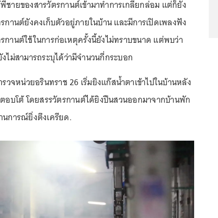
ห้พี่ชายของสารวัตรกานต์เข้ามาทำการเกลี้ยกล่อม แต่ก็ยัง
ตรกานต์ยังคงเก็บตัวอยู่ภายในบ้าน และมีการเปิดเพลงฟัง
ัตรกานต์ใช้ในการก่อเหตุครั้งนี้ยังไม่ทราบขนาด แต่พบว่า
ะยังไม่สามารถระบุได้ว่ามีจำนวนกี่กระบอก
่ตำรวจหน่วยอรินทราช 26 เริ่มยิงแก๊สน้ำตาเข้าไปในบ้านหลัง
รตอบโต้ โดยสรรวัตรกานต์ได้ยิงปืนสวนออกมาจากบ้านพัก
านการณ์ยิ่งตึงเครียด.