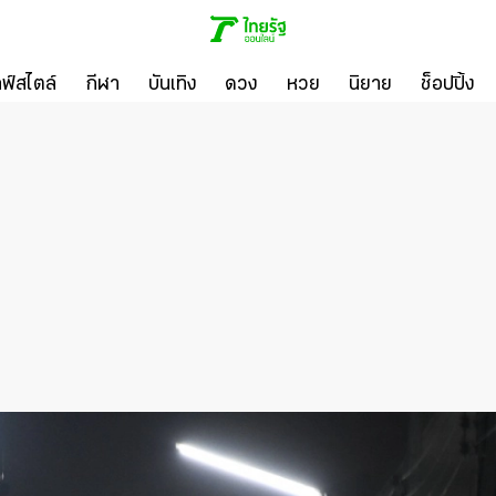
ลฟ์สไตล์
กีฬา
บันเทิง
ดวง
หวย
นิยาย
ช็อปปิ้ง