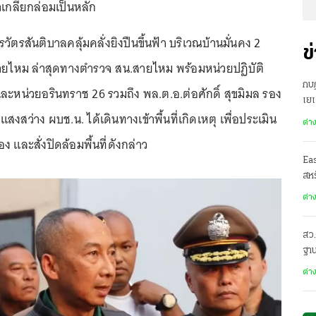
าเกลี้ยกล่อมเป็นหลัก
ัตรสันติบาลคลุ้มคลั่งยิงปืนขึ้นฟ้า บริเวณบ้านมั่นคง 2
ข
ยไหม ล่าสุดทางตำรวจ สน.สายไหม พร้อมหน่วยปฏิบัติ
กบฏ
ละหน่วยอรินทราช 26 รวมถึง พล.ต.อ.ต่อศักดิ์ สุขมิมล รอง
เย
แสงสว่าง ผบช.น. ได้เดินทางเข้าพื้นที่เกิดเหตุ เพื่อประเมิน
ต่า
และสั่งปิดล้อมพื้นที่ดังกล่าว
Ea
สหร
ต่า
สว.
ฐาน
ต่า