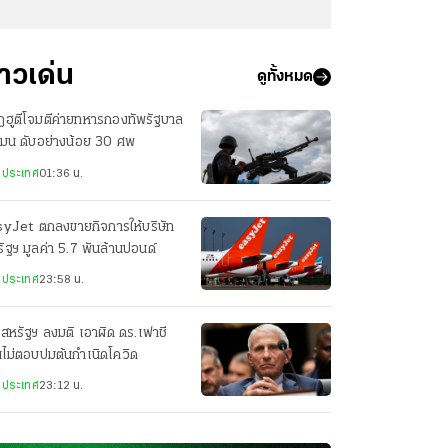
่าวเด่น
ดูทั้งหมด
ฮูตีโจมตีค่ายทหารกองทัพรัฐบาล
เมน ดับอย่างน้อย 30 ศพ
งประเทศ
01:36 น.
syJet ตกลงขายกิจการให้บริษัท
ัฐฯ มูลค่า 5.7 พันล้านปอนด์
งประเทศ
23:58 น.
สหรัฐฯ ลงมติ เอาผิด ดร.เฟาชี
ไม่ตอบปมต้นกำเนิดโควิด
งประเทศ
23:12 น.