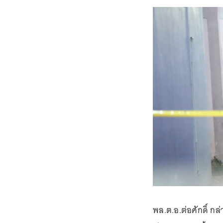
พล.ต.อ.ต่อศักดิ์ กล่