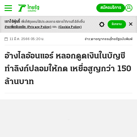
สมัครบริการ
เราใช้คุ้กกี้
เพื่อให้ทุกคนได้ประสบ
การณ์การใช้งานที่ดียิ่งขึ้น
+
ก
ก
-ก
รับทราบ
อ่านเพิ่มเติมคลิก
(Privacy Policy)
และ
(Cookie Policy)
11 มี.ค. 2566 05:20 น.
ข่าว
อาชญากรรม
ไทยรัฐฉบับพิมพ์
อ้างไลอ้อนแอร์ หลอกดูดเงินในบัญชี
ทําลิงก์ปลอมให้กด เหยื่อสูญกว่า 150
ล้านบาท
...