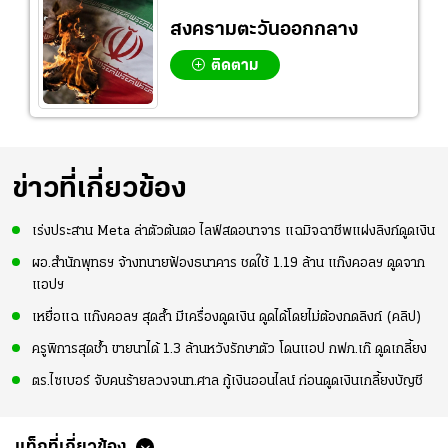
สงครามตะวันออกกลาง
ติดตาม
ข่าวที่เกี่ยวข้อง
เร่งประสาน Meta ล่าตัวต้นตอ ไลฟ์สดอนาจาร แฉมิจฉาชีพแฝงลิงก์ดูดเงิน
ผอ.สำนักพุทธฯ จ้างทนายฟ้องธนาคาร ชดใช้ 1.19 ล้าน แก๊งคอลฯ ดูดจาก
แอปฯ
เหยื่อแฉ แก๊งคอลฯ สุดล้ำ มีเครื่องดูดเงิน ดูดได้โดยไม่ต้องกดลิงก์ (คลิป)
ครูพิการสุดช้ำ ขายนาได้ 1.3 ล้านหวังรักษาตัว โดนแอป กฟภ.เก๊ ดูดเกลี้ยง
ตร.ไซเบอร์ จับคนร้ายลวงจนท.ศาล กู้เงินออนไลน์ ก่อนดูดเงินเกลี้ยงบัญชี
แท็กที่เกี่ยวข้อง