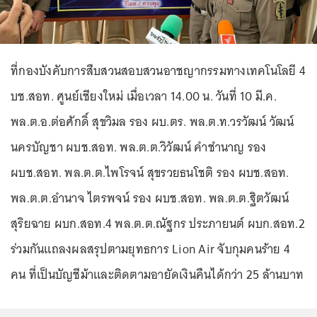
ที่กองบังคับการสืบสวนสอบสวนอาชญากรรมทางเทคโนโลยี 4
บช.สอท. ศูนย์เชียงใหม่ เมื่อเวลา 14.00 น. วันที่ 10 มี.ค.
พล.ต.อ.ต่อศักดิ์ สุขวิมล รอง ผบ.ตร. พล.ต.ท.วรวัฒน์ วัฒน์
นครบัญชา ผบช.สอท. พล.ต.ต.วิวัฒน์ คำชำนาญ รอง
ผบช.สอท. พล.ต.ต.ไพโรจน์ สุขรวยธนโชติ รอง ผบช.สอท.
พล.ต.ต.อำนาจ ไตรพจน์ รอง ผบช.สอท. พล.ต.ต.ฐิตวัฒน์
สุริยฉาย ผบก.สอท.4 พล.ต.ต.ณัฐกร ประภายนต์ ผบก.สอท.2
ร่วมกันแถลงผลสรุปตามยุทธการ Lion Air จับกุมคนร้าย 4
คน ที่เป็นบัญชีม้าและติดตามอายัดเงินคืนได้กว่า 25 ล้านบาท