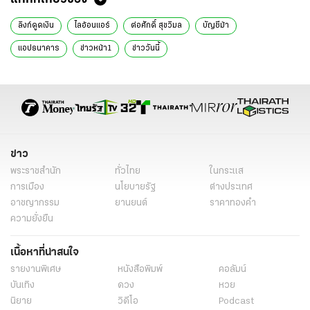
ลิงก์ดูดเงิน
ไลอ้อนแอร์
ต่อศักดิ์ สุขวิมล
บัญชีม้า
แอปธนาคาร
ข่าวหน้า1
ข่าววันนี้
ข่าว
พระราชสำนัก
ทั่วไทย
ในกระแส
การเมือง
นโยบายรัฐ
ต่างประเทศ
อาชญากรรม
ยานยนต์
ราคาทองคำ
ความยั่งยืน
เนื้อหาที่น่าสนใจ
รายงานพิเศษ
หนังสือพิมพ์
คอลัมน์
บันเทิง
ดวง
หวย
นิยาย
วิดีโอ
Podcast