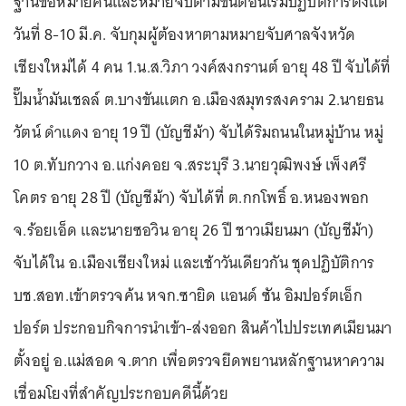
ฐานขอหมายค้นและหมายจับตามขั้นตอนเริ่มปฏิบัติการตั้งแต่
วันที่ 8-10 มี.ค. จับกุมผู้ต้องหาตามหมายจับศาลจังหวัด
เชียงใหม่ได้ 4 คน 1.น.ส.วิภา วงค์สงกรานต์ อายุ 48 ปี จับได้ที่
ปั๊มน้ำมันเชลล์ ต.บางขันแตก อ.เมืองสมุทรสงคราม 2.นายธน
วัตน์ ดำแดง อายุ 19 ปี (บัญชีม้า) จับได้ริมถนนในหมู่บ้าน หมู่
10 ต.ทับกวาง อ.แก่งคอย จ.สระบุรี 3.นายวุฒิพงษ์ เพ็งศรี
โคตร อายุ 28 ปี (บัญชีม้า) จับได้ที่ ต.กกโพธิ์ อ.หนองพอก
จ.ร้อยเอ็ด และนายซอวิน อายุ 26 ปี ชาวเมียนมา (บัญชีม้า)
จับได้ใน อ.เมืองเชียงใหม่ และเช้าวันเดียวกัน ชุดปฏิบัติการ
บช.สอท.เข้าตรวจค้น หจก.ซายิด แอนด์ ซัน อิมปอร์ตเอ็ก
ปอร์ต ประกอบกิจการนำเข้า-ส่งออก สินค้าไปประเทศเมียนมา
ตั้งอยู่ อ.แม่สอด จ.ตาก เพื่อตรวจยึดพยานหลักฐานหาความ
เชื่อมโยงที่สำคัญประกอบคดีนี้ด้วย