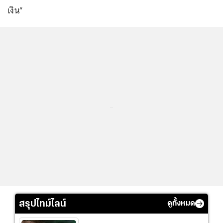
เงิน”
...
สรุปไทม์ไลน์
ดูทั้งหมด