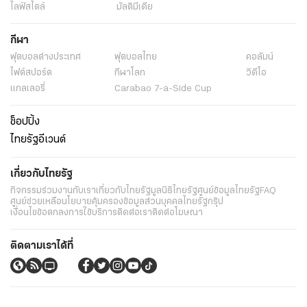
ไลฟ์สไตล์
มัลติมีเดีย
กีฬา
ฟุตบอลต่่างประเทศ
ฟุตบอลไทย
คอลัมน์
ไฟต์สปอร์ต
กีฬาโลก
วิดีโอ
แกลเลอรี่
Carabao 7-a-Side Cup
ช็อปปิ้ง
ไทยรัฐอีเวนต์
เกี่ยวกับไทยรัฐ
กิจกรรม
ร่วมงานกับเรา
เกี่ยวกับไทยรัฐ
มูลนิธิไทยรัฐ
ศูนย์ข้อมูลไทยรัฐ
FAQ
ศูนย์ช่วยเหลือ
นโยบายคุ้มครองข้อมูลส่วนบุคคลไทยรัฐกรุ๊ป
เงื่อนไขข้อตกลงการใช้บริการ
ติดต่อเรา
ติดต่อโฆษณา
ติดตามเราได้ที่
Application