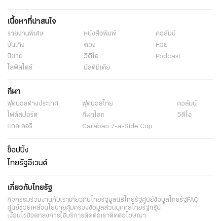
เนื้อหาที่น่าสนใจ
รายงานพิเศษ
หนังสือพิมพ์
คอลัมน์
บันเทิง
ดวง
หวย
นิยาย
วิดีโอ
Podcast
ไลฟ์สไตล์
มัลติมีเดีย
กีฬา
ฟุตบอลต่่างประเทศ
ฟุตบอลไทย
คอลัมน์
ไฟต์สปอร์ต
กีฬาโลก
วิดีโอ
แกลเลอรี่
Carabao 7-a-Side Cup
ช็อปปิ้ง
ไทยรัฐอีเวนต์
เกี่ยวกับไทยรัฐ
กิจกรรม
ร่วมงานกับเรา
เกี่ยวกับไทยรัฐ
มูลนิธิไทยรัฐ
ศูนย์ข้อมูลไทยรัฐ
FAQ
ศูนย์ช่วยเหลือ
นโยบายคุ้มครองข้อมูลส่วนบุคคลไทยรัฐกรุ๊ป
เงื่อนไขข้อตกลงการใช้บริการ
ติดต่อเรา
ติดต่อโฆษณา