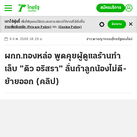
สมัครบริการ
เราใช้คุ้กกี้
เพื่อให้ทุกคนได้ประสบ
การณ์การใช้งานที่ดียิ่งขึ้น
+
ก
ก
-ก
รับทราบ
อ่านเพิ่มเติมคลิก
(Privacy Policy)
และ
(Cookie Policy)
9 ก.พ. 2566 18:29 น.
ข่าว
อาชญากรรม
ไทยรัฐออนไลน์
ผกก.ทองหล่อ พูดคุยผู้ดูแลร้านทำ
เล็บ "ดิว อริสรา" ลั่นถ้าลูกน้องไม่ดี-
ย้ายออก (คลิป)
...