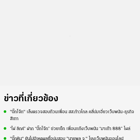
...
ข่าวที่เกี่ยวข้อง
"บิ๊กโจ๊ก" เล็งตรวจสอบก๊วนเพื่อน สส.ก้าวไกล คลี่ปมเอี่ยวเว็บพนัน-ธุรกิจ
สีเทา
“ไผ่ ลิกค์” ฝาก “บิ๊กโจ๊ก” ช่วยเช็ก เพื่อนแก๊งเว็บพนัน “มาเก๊า 888” โผล่
"บิ๊กหิน" ยันไม่มีเหตุผลยื้อปมสอบ "นายพล จ." โยงเว็บพนันออนไลน์