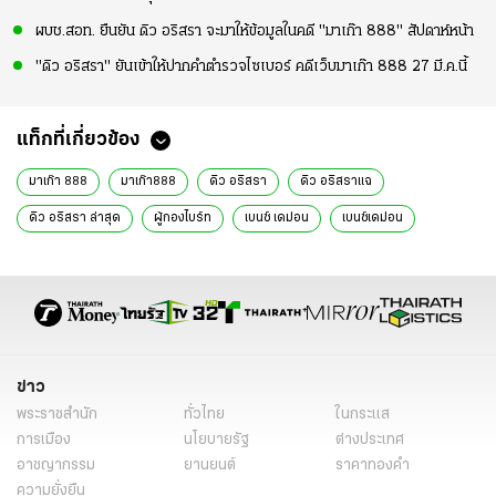
ผบช.สอท. ยืนยัน ดิว อริสรา จะมาให้ข้อมูลในคดี "มาเก๊า 888" สัปดาห์หน้า
"ดิว อริสรา" ยันเข้าให้ปากคำตำรวจไซเบอร์ คดีเว็บมาเก๊า 888 27 มี.ค.นี้
แท็กที่เกี่ยวข้อง
มาเก๊า 888
มาเก๊า888
ดิว อริสรา
ดิว อริสราแฉ
ดิว อริสรา ล่าสุด
ผู้กองไบร์ท
เบนซ์ เดม่อน
เบนซ์เดม่อน
เบนซ์เดม่อน ล่าสุด
เบนซ์เดม่อนพี่น้อง
ดิว อริสรา แฉเว็บพนัน
ตำรวจไซเบอร์
เว็บพนันมาเก๊า888
ข่าวอาชญากรรม
ข่าวทั่วไป
ข่าว
พระราชสำนัก
ทั่วไทย
ในกระแส
การเมือง
นโยบายรัฐ
ต่างประเทศ
อาชญากรรม
ยานยนต์
ราคาทองคำ
ความยั่งยืน