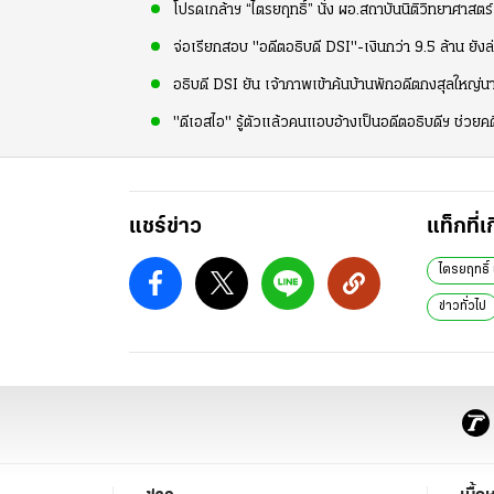
โปรดเกล้าฯ “ไตรยฤทธิ์” นั่ง ผอ.สถาบันนิติวิทยาศาสตร์ 
จ่อเรียกสอบ "อดีตอธิบดี DSI"-เงินกว่า 9.5 ล้าน ยั
อธิบดี DSI ยัน เจ้าภาพเข้าค้นบ้านพักอดีตกงสุลใหญ่น
"ดีเอสไอ" รู้ตัวแล้วคนแอบอ้างเป็นอดีตอธิบดีฯ ช่วยคดี 
แชร์ข่าว
แท็กที่เ
ไตรยฤทธิ์ 
ข่าวทั่วไป