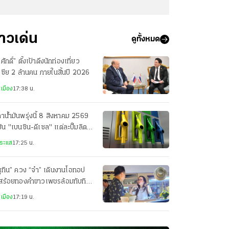
่าวเด่น
ดูทั้งหมด
รศักดิ์” ตั้งเป้าดึงนักท่องเที่ยว
เซีย 2 ล้านคน ภายในสิ้นปี 2026
เมือง
17:38 น.
าน้ำมันพรุ่งนี้ 8 สิงหาคม 2569
มัน "เบนซิน-ดีเซล" แต่ละปั๊มลิตร
ท่าไร
ระแส
17:25 น.
ุทิน” ควง “จ๋า” เดินงานโอทอป
อสร้อยทองคำขาวเพชรล้อมทับทิม
บ่เซี่ยง ราคา 1.2 ล้านให้
เมือง
17:19 น.