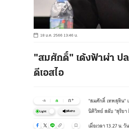
18 ม.ค. 2566 13:46 น.
"สมศักดิ์" เด้งฟ้าผ่า ป
ดีเอสไอ
"สมศักดิ์ เทพสุทิน"
+
ก
ก
-ก
นิติวิทย์ สลับ "สุริ
ฟังข่าว
Light
เมื่อเวลา 13.27 น. ว