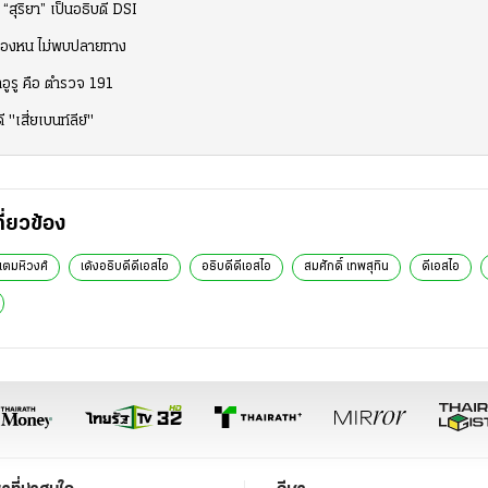
“สุริยา” เป็นอธิบดี DSI
งล่องหน ไม่พบปลายทาง
าอูรู คือ ตำรวจ 191
"เสี่ยเบนท์ลีย์"
กี่ยวข้อง
เตมหิวงศ์
เด้งอธิบดีดีเอสไอ
อธิบดีดีเอสไอ
สมศักดิ์ เทพสุทิน
ดีเอสไอ