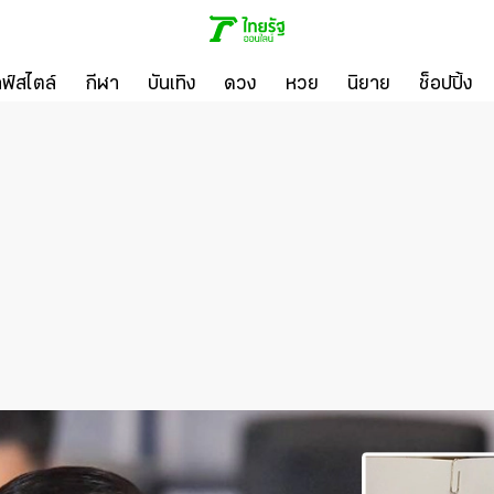
ลฟ์สไตล์
กีฬา
บันเทิง
ดวง
หวย
นิยาย
ช็อปปิ้ง