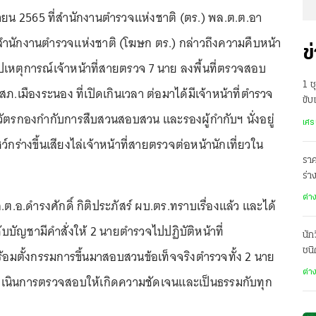
ิกายน 2565 ที่สำนักงานตำรวจแห่งชาติ (ตร.) พล.ต.ต.อา
นักงานตำรวจแห่งชาติ (โฆษก ตร.) กล่าวถึงความคืบหน้า
ข
ปเหตุการณ์เจ้าหน้าที่สายตรวจ 7 นาย ลงพื้นที่ตรวจสอบ
1 
 สภ.เมืองระนอง ที่เปิดเกินเวลา ต่อมาได้มีเจ้าหน้าที่ตำรวจ
ขับ
ัตรกองกำกับการสืบสวนสอบสวน และรองผู้กำกับฯ นั่งอยู่
สู่
เศร
กร่างขึ้นเสียงไล่เจ้าหน้าที่สายตรวจต่อหน้านักเที่ยวใน
ราค
ร่
มุซ
ต่า
.ต.อ.ดำรงศักดิ์ กิติประภัสร์ ผบ.ตร.ทราบเรื่องแล้ว และได้
งคับบัญชามีคำสั่งให้ 2 นายตำรวจไปปฏิบัติหน้าที่
นัก
ชนิ
อมตั้งกรรมการขึ้นมาสอบสวนข้อเท็จจริงตำรวจทั้ง 2 นาย
ต่า
ดำเนินการตรวจสอบให้เกิดความชัดเจนและเป็นธรรมกับทุก