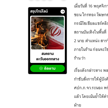
เมื่อวันที่ 16 พฤศจ
สรุปไทม์ไลน์
ชยน ไกรทอง โฆษกสำ
กรณีโซเชียลแชร์คลิ
สถานบันเทิงในพื้นที่
2 นาย ตำแหน่ง สารว
ภายในร้าน ก่อนจะโชว์
สงคราม
ร้าน ว่า
ตะวันออกกลาง
ติดตาม
เรื่องดังกล่าวทาง พล
กำชับสั่งการให้ผู้บั
ศปก.ภ.จว.ระนอง พร้
แล้ว โดยเน้นย้ำให้
ฝ่าย