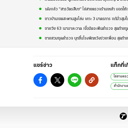
เด้งแล้ว "สารวัตรสืบฯ" ไล่สายตรวจร้านเหล้า บอกให้เข
ชาวบ้านเขตสะพานสูงโล่ง เคาะ 3 มาตรการ แก้มั่วสุมใน
ชายวัย 63 เมาอาละวาด เงื้อมีดจะฟันตำรวจ สุดท้ายถ
ชายสวมชุดตำรวจ บุกขึ้นโรงพักหวังช่วยเพื่อน สุดท้าย
แชร์ข่าว
แท็กที่เ
ไล่สายตร
สำนักงาน