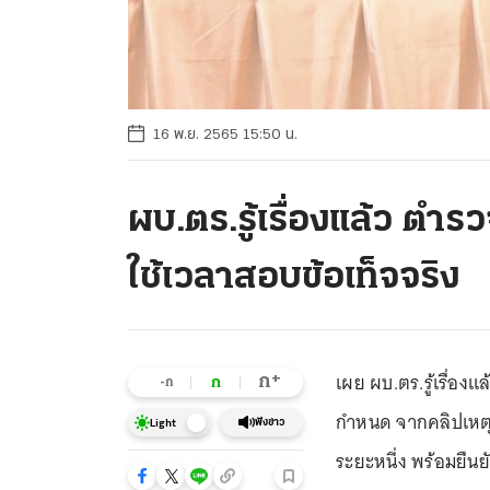
16 พ.ย. 2565 15:50 น.
ผบ.ตร.รู้เรื่องแล้ว ต
ใช้เวลาสอบข้อเท็จจริง
เผย ผบ.ตร.รู้เรื่อ
+
ก
ก
-ก
กำหนด จากคลิปเหตุ
ฟังข่าว
Light
ระยะหนึ่ง พร้อมยืนยั