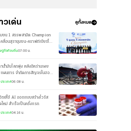
่าวเด่น
ดูทั้งหมด
ชุมชน 1 สรรพสามิต Champion
เคลื่อนสุราชุมชน-คราฟท์เบียร์ไทย
ความยั่งยืน
ษฐกิจท้องถิ่น
07:00 น.
าน้ำมันโลกพุ่ง หลังอิหร่านเผย
างแผนการ จำกัดการสัญจรในฮอร์
งประเทศ
06:08 น.
วิทย์ใช้ AI ออกแบบสร้างไวรัส
ดใหม่ สำเร็จเป็นครั้งแรก
งประเทศ
04:16 น.