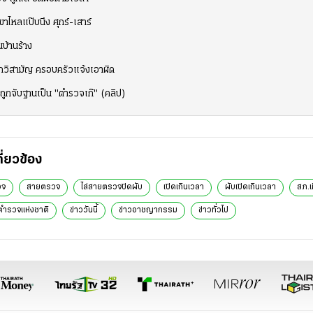
าไหลแป๊บนึง ศุกร์-เสาร์
บ้านร้าง
ูกวิสามัญ ครอบครัวแจ้งเอาผิด
ถูกจับฐานเป็น "ตำรวจเก๊" (คลิป)
กี่ยวข้อง
วจ
สายตรวจ
ไล่สายตรวจปิดผับ
เปิดเกินเวลา
ผับเปิดเกินเวลา
สภ.เ
ตำรวจแห่งชาติ
ข่าววันนี้
ข่าวอาชญากรรม
ข่าวทั่วไป