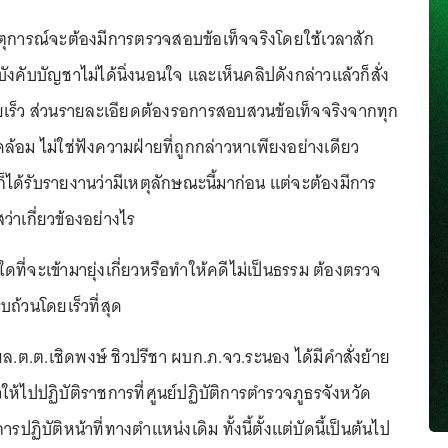
หตุการณ์จะต้องมีการตรวจสอบข้อเท็จจริงโดยใช้เวลาสัก
ู้บังคับบัญชาไม่ได้นิ่งนอนใจ และเห็นคลิปดังกล่าวแล้วก็สั่ง
เร็ว ส่วนรายละเอียดต้องรอการสอบสวนข้อเท็จจริงจากทุก
้อม ไม่ใช่ฟังความฝ่ายที่ถูกกล่าวหาเพียงอย่างเดียว
้ก็ได้รับรายงานว่ามีเหตุลักษณะนี้มาก่อน แต่จะต้องมีการ
่าเกี่ยวข้องอย่างไร
ลใดที่จะเข้ามายุ่งเกี่ยวหรือทำให้คดีไม่เป็นธรรม ต้องตรวจ
บถ้วนโดยเร็วที่สุด
 พล.ต.ต.เชิดพงษ์ ชิวปรีชา ผบก.ภ.จว.ระนอง ได้มีคำสั่งย้าย
ห้ไปปฏิบัติราชการที่ศูนย์ปฏิบัติการตำรวจภูธรจังหวัด
ิบัติหน้าที่ทางตำแหน่งเดิม ทั้งนี้ตั้งแต่บัดนี้เป็นต้นไป