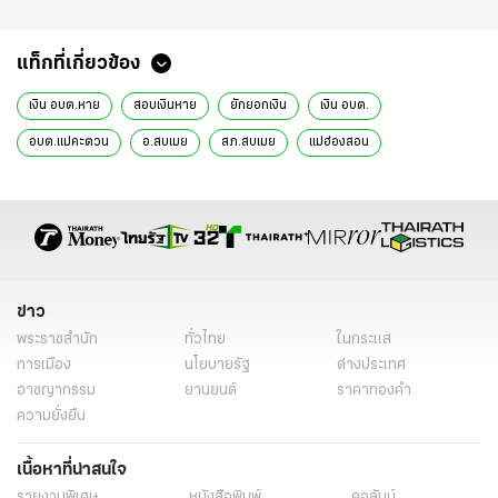
แท็กที่เกี่ยวข้อง
เงิน อบต.หาย
สอบเงินหาย
ยักยอกเงิน
เงิน อบต.
อบต.แม่คะตวน
อ.สบเมย
สภ.สบเมย
แม่ฮ่องสอน
ตรวจสอบเส้นทางการเงิน
เจ้าหน้าที่ อบต.ยักยอกเงิน
สุรศักดิ์ ใจคำ
ข่าวทั่วไป
ข่าว
พระราชสำนัก
ทั่วไทย
ในกระแส
การเมือง
นโยบายรัฐ
ต่างประเทศ
อาชญากรรม
ยานยนต์
ราคาทองคำ
ความยั่งยืน
เนื้อหาที่น่าสนใจ
รายงานพิเศษ
หนังสือพิมพ์
คอลัมน์