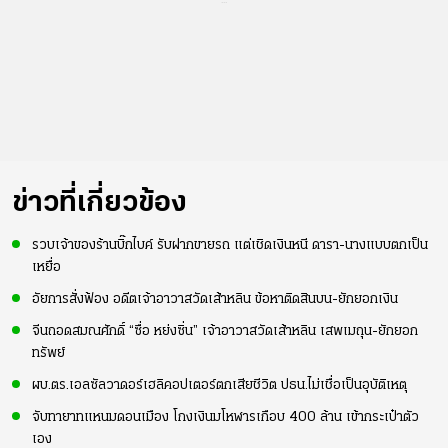
...
ข่าวที่เกี่ยวข้อง
รวบเจ้าของร้านบิ๊กไบค์ รับฝากขายรถ แต่เชิดเงินหนี ดารา-นางแบบตกเป็น
เหยื่อ
อัยการสั่งฟ้อง อดีตเจ้าอาวาสวัดเส้าหลิน ข้อหาติดสินบน-ยักยอกเงิน
จีนถอดสมณศักดิ์ “ซื่อ หย่งซิ่น” เจ้าอาวาสวัดเส้าหลิน เสพเมถุน-ยักยอก
ทรัพย์
ผบ.ตร.เอลซัลวาดอร์เฮลิคอปเตอร์ตกเสียชีวิต ปธน.ไม่เชื่อเป็นอุบัติเหตุ
จับทายาทแหนมดอนเมือง โกงเงินมโหฬารเกือบ 400 ล้าน เข้ากระเป๋าตัว
เอง