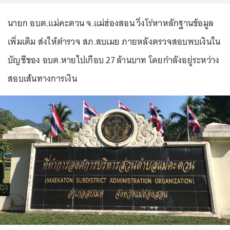
นายก อบต.แม่คะตวน จ.แม่ฮ่องสอน วิ่งโร่หาหลักฐานข้อมูล
เพิ่มเติม ส่งให้ตำรวจ สภ.สบเมย ภายหลังตรวจสอบพบเงินใน
บัญชีของ อบต.หายไปเกือบ 27 ล้านบาท โดยกำลังอยู่ระหว่าง
สอบเส้นทางการเงิน