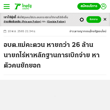
สมัครบริการ
เราใช้คุ้กกี้
เพื่อให้ทุกคนได้ประสบ
การณ์การใช้งานที่ดียิ่งขึ้น
+
ก
ก
-ก
รับทราบ
อ่านเพิ่มเติมคลิก
(Privacy Policy)
และ
(Cookie Policy)
10 พ.ย. 2565 21:34 น.
ข่าว
อาชญากรรม
ไทยรัฐออนไลน์
อบต.แม่คะตวน หายกว่า 26 ล้าน
นายกโร่หาหลักฐานการเบิกจ่าย หา
ตัวคนยักยอก
...