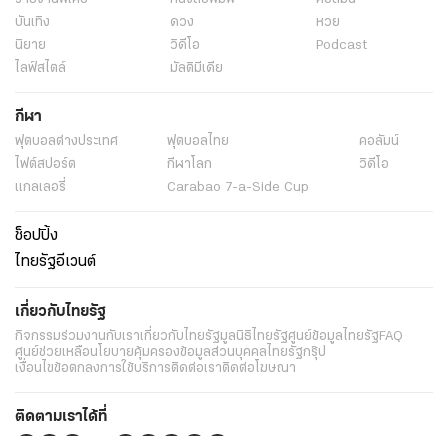
บันเทิง
ดวง
หวย
นิยาย
วิดีโอ
Podcast
ไลฟ์สไตล์
มัลติมีเดีย
กีฬา
ฟุตบอลต่่างประเทศ
ฟุตบอลไทย
คอลัมน์
ไฟต์สปอร์ต
กีฬาโลก
วิดีโอ
แกลเลอรี่
Carabao 7-a-Side Cup
ช็อปปิ้ง
ไทยรัฐอีเวนต์
เกี่ยวกับไทยรัฐ
กิจกรรม
ร่วมงานกับเรา
เกี่ยวกับไทยรัฐ
มูลนิธิไทยรัฐ
ศูนย์ข้อมูลไทยรัฐ
FAQ
ศูนย์ช่วยเหลือ
นโยบายคุ้มครองข้อมูลส่วนบุคคลไทยรัฐกรุ๊ป
เงื่อนไขข้อตกลงการใช้บริการ
ติดต่อเรา
ติดต่อโฆษณา
ติดตามเราได้ที่