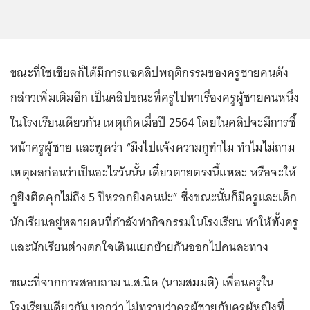
ขณะที่โซเชียลก็ได้มีการแฉคลิปพฤติกรรมของครูชายคนดัง
กล่าวเพิ่มเติมอีก เป็นคลิปขณะที่ครูไปหาเรื่องครูผู้ชายคนหนึ่ง
ในโรงเรียนเดียวกัน เหตุเกิดเมื่อปี 2564 โดยในคลิปจะมีการชี้
หน้าครูผู้ชาย และพูดว่า “มึงไปแจ้งความกูทำไม ทำไมไม่ถาม
เหตุผลก่อนว่าเป็นอะไรวันนั้น เดี๋ยวตายตรงนี้แหละ หรือจะให้
กูยิงติดคุกไม่ถึง 5 ปีหรอกยิงคนน่ะ” ซึ่งขณะนั้นก็มีครูและเด็ก
นักเรียนอยู่หลายคนที่กำลังทำกิจกรรมในโรงเรียน ทำให้ทั้งครู
และนักเรียนต่างตกใจเดินแยกย้ายกันออกไปคนละทาง
ขณะที่จากการสอบถาม น.ส.นิด (นามสมมติ) เพื่อนครูใน
โรงเรียนเดียวกัน บอกว่า ไม่ทราบว่าครูผู้ชายกับครูผู้หญิงที่