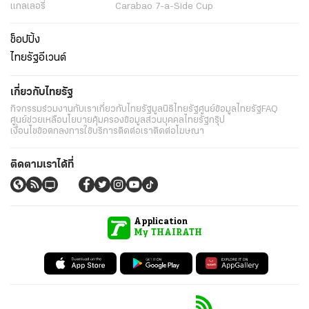
การเมือง
นโยบายรัฐ
ต่างประเทศ
อาชญากรรม
ยานยนต์
ราคาทองคำ
ความยั่งยืน
เนื้อหาที่น่าสนใจ
รายงานพิเศษ
หนังสือพิมพ์
คอลัมน์
บันเทิง
ดวง
หวย
นิยาย
วิดีโอ
Podcast
ไลฟ์สไตล์
มัลติมีเดีย
กีฬา
ฟุตบอลต่่างประเทศ
ฟุตบอลไทย
คอลัมน์
ไฟต์สปอร์ต
กีฬาโลก
วิดีโอ
แกลเลอรี่
Carabao 7-a-Side Cup
ช็อปปิ้ง
ไทยรัฐอีเวนต์
เกี่ยวกับไทยรัฐ