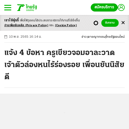
สมัครบริการ
เราใช้คุ้กกี้
เพื่อให้ทุกคนได้ประสบ
การณ์การใช้งานที่ดียิ่งขึ้น
+
ก
ก
-ก
รับทราบ
อ่านเพิ่มเติมคลิก
(Privacy Policy)
และ
(Cookie Policy)
10 พ.ย. 2565 16:14 น.
ข่าว
อาชญากรรม
ไทยรัฐออนไลน์
แจ้ง 4 ข้อหา ครูเขียวจอมอาละวาด
เจ้าตัวล่องหนไร้ร่องรอย เพื่อนยันนิสัย
ดี
...