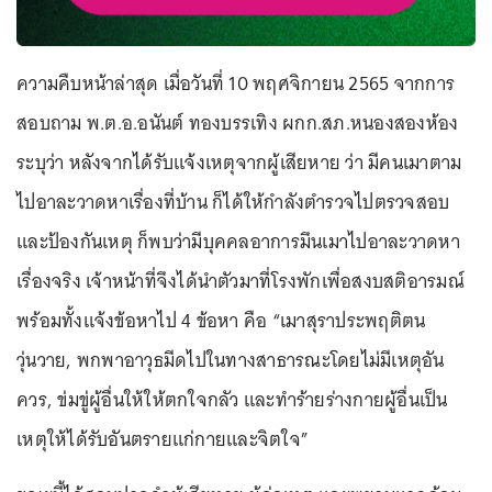
ความคืบหน้าล่าสุด เมื่อวันที่ 10 พฤศจิกายน 2565 จากการ
สอบถาม พ.ต.อ.อนันต์ ทองบรรเทิง ผกก.สภ.หนองสองห้อง
ระบุว่า หลังจากได้รับแจ้งเหตุจากผู้เสียหาย ว่า มีคนเมาตาม
ไปอาละวาดหาเรื่องที่บ้าน ก็ได้ให้กำลังตำรวจไปตรวจสอบ
และป้องกันเหตุ ก็พบว่ามีบุคคลอาการมึนเมาไปอาละวาดหา
เรื่องจริง เจ้าหน้าที่จึงได้นำตัวมาที่โรงพักเพื่อสงบสติอารมณ์
พร้อมทั้งแจ้งข้อหาไป 4 ข้อหา คือ “เมาสุราประพฤติตน
วุ่นวาย, พกพาอาวุธมีดไปในทางสาธารณะโดยไม่มีเหตุอัน
ควร, ข่มขู่ผู้อื่นให้ให้ตกใจกลัว และทำร้ายร่างกายผู้อื่นเป็น
เหตุให้ได้รับอันตรายแก่กายและจิตใจ”