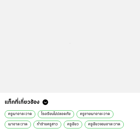
...
ข่าวที่เกี่ยวข้อง
ครูเขียวจอมอาละวาด ยังล่องหน เบี้ยวพบตำรวจ สปพ.บุรีรัมย์ สั่งย้ายแล้ว
มาอีก ครูเขียวจอมอาละวาด ปรี่เอาเรื่องครูชาย ขู่ยิงคนติดคุกไม่เกิน 5 ปี
(คลิป)