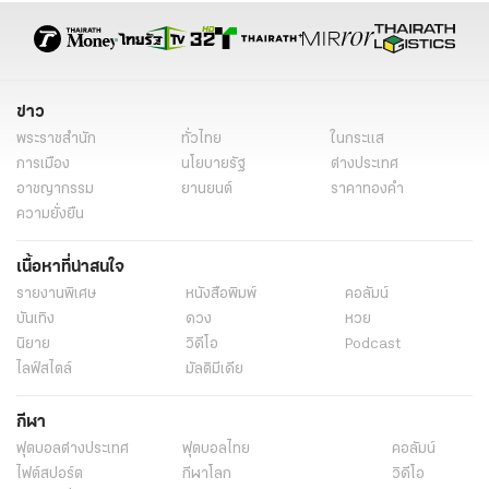
แม่ยายฟันศีรษะลูกเขยดับ โมโหขโมยรถไปขาย ชอบเมาอาละวาดทำร้ายเมีย
"อำนาจ รื่นเริง" เมาอาละวาดหน้าร้านสะดวกซื้อ ชาวบ้านเอือม กลัวเกิดเหตุ
ไม่คาดฝัน (คลิป)
โรงเรียนไม่ปลอดภัย ครูสาวผวา ครูชายเมาอาละวาด ควงสปาร์ตาทำร้าย-ขู่
เอาชีวิต
แท็กที่เกี่ยวข้อง
ครูเมาอาละวาด
โรงเรียนไม่ปลอดภัย
ครูชายเมาอาละวาด
เมาอาละวาด
ทำร้ายครูสาว
ครูเขียว
ครูเขียวจอมอาละวาด
สภ.หนองสองห้อง
ข่าววันนี้
ข่าวอาชญากรรม
ข่าวทั่วไป
ข่าว
พระราชสำนัก
ทั่วไทย
ในกระแส