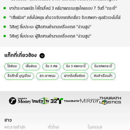
ยาบ้าระบาดหนัก ไล่ไทม์ไลน์ 3 คดีฆาตกรรมสุดโหดรอบ 7 วันที่ "กระบี่"
"เสี่ยต้อย" คลั่งไม่หยุด ตำรวจจับแยกขังเดี่ยว รับเสพยา-คุมตัวเองไม่ได้
วิศิษฎ์ ลิ้มประนะ ผู้สืบสานตำนานเครื่องเทศ "ง่วนสูน"
วิศิษฎ์ ลิ้มประนะ ผู้สืบสานตำนานเครื่องเทศ "ง่วนสูน"
แท็กที่เกี่ยวข้อง
ไอ้ต้อย
เสี่ยต้อย
ยิง 3 ศพ
ยิง 3 ศพกระบี่
ยิง3ศพกระบี่
ธีรศักดิ์ บุญเรือง
สภ.เขาพนม
ฝากขังเสี่ยต้อย
ส่งเข้าเรือนจำ
น้องแพร
น้องแพร เหยื่อ 3 ศพ
ภัณฑิรา ชูทอง
กระบี่
ข่าวทั่วไป
ข่าว
พระราชสำนัก
ทั่วไทย
ในกระแส