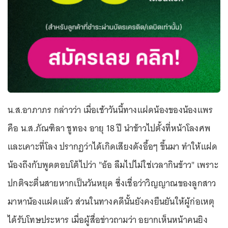
น.ส.อาภาภร กล่าวว่า เมื่อเช้าวันนี้ทางแฝดน้องของน้องแพร
คือ น.ส.ภัณฑิลา ชูทอง อายุ 18 ปี นำข้าวไปตั้งที่หน้าโลงศพ
และเคาะที่โลง ปรากฏว่าได้เกิดเสียงดังอื้อๆ ขึ้นมา ทำให้แฝด
น้องถึงกับพูดตอบโต้ไปว่า "อ้อ ลืมไปไม่ใช่เวลากินข้าว" เพราะ
ปกติจะตื่นสายหากเป็นวันหยุด ซึ่งเชื่อว่าวิญญาณของลูกสาว
มาหาน้องแฝดแล้ว ส่วนในทางคดีนั้นยังคงยืนยันให้ผู้ก่อเหตุ
ได้รับโทษประหาร เมื่อผู้สื่อข่าวถามว่า อยากเห็นหน้าคนยิง