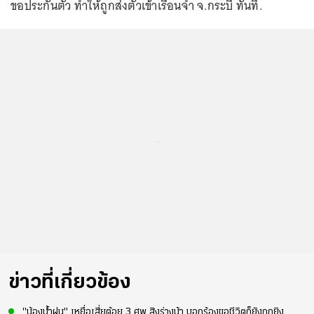
ขอประกันตัว ทำให้ถูกส่งตัวเข้าเรือนจำ จ.กระบี่ ทันที.
...
ข่าวที่เกี่ยวข้อง
"น้องน้ำฝน" เหยื่อเสี่ยต้อย 3 ศพ สิงร่างน้า บอกร้องขอชีวิตก็ยังถูกยิง