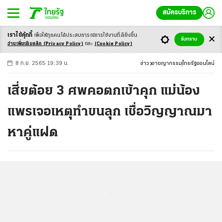
สมัครบริการ
เราใช้คุ้กกี้
เพื่อให้ทุกคนได้ประสบ
การณ์การใช้งานที่ดียิ่งขึ้น
+
ก
ก
-ก
รับทราบ
อ่านเพิ่มเติมคลิก
(Privacy Policy)
และ
(Cookie Policy)
8 ก.ย. 2565 19:39 น.
ข่าว
อาชญากรรม
ไทยรัฐออนไลน์
เสี่ยต้อย 3 ศพคอตกเข้าคุก แม่น้อง
แพรเจอเหตุทำขนลุก เชื่อวิญญาณมา
หาคู่แฝด
...