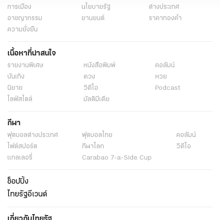
การเมือง
นโยบายรัฐ
ต่างประเทศ
อาชญากรรม
ยานยนต์
ราคาทองคำ
ความยั่งยืน
เนื้อหาที่น่าสนใจ
รายงานพิเศษ
หนังสือพิมพ์
คอลัมน์
บันเทิง
ดวง
หวย
นิยาย
วิดีโอ
Podcast
ไลฟ์สไตล์
มัลติมีเดีย
กีฬา
ฟุตบอลต่่างประเทศ
ฟุตบอลไทย
คอลัมน์
ไฟต์สปอร์ต
กีฬาโลก
วิดีโอ
แกลเลอรี่
Carabao 7-a-Side Cup
ช็อปปิ้ง
ไทยรัฐอีเวนต์
เกี่ยวกับไทยรัฐ