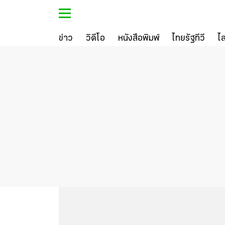
ข่าว
วิดีโอ
หนังสือพิมพ์
ไทยรัฐทีวี
ไ