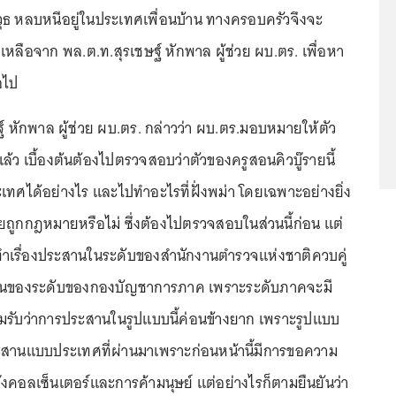
ธ หลบหนีอยู่ในประเทศเพื่อนบ้าน ทางครอบครัวจึงจะ
ลือจาก พล.ต.ท.สุรเชษฐ์ หักพาล ผู้ช่วย ผบ.ตร. เพื่อหา
อไป
์ หักพาล ผู้ช่วย ผบ.ตร. กล่าวว่า ผบ.ตร.มอบหมายให้ตัว
แล้ว เบื้องต้นต้องไปตรวจสอบว่าตัวของครูสอนคิวบู๊รายนี้
ศได้อย่างไร และไปทำอะไรที่ฝั่งพม่า โดยเฉพาะอย่างยิ่ง
ยถูกกฎหมายหรือไม่ ซึ่งต้องไปตรวจสอบในส่วนนี้ก่อน แต่
ำเรื่องประสานในระดับของสำนักงานตำรวจแห่งชาติควบคู่
วนของระดับของกองบัญชาการภาค เพราะระดับภาคจะมี
มรับว่าการประสานในรูปแบบนี้ค่อนข้างยาก เพราะรูปแบบ
านแบบประเทศที่ผ่านมาเพราะก่อนหน้านี้มีการขอความ
๊งคอลเซ็นเตอร์และการค้ามนุษย์ แต่อย่างไรก็ตามยืนยันว่า