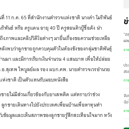
ันที่ 11 ก.ค. 65 ที่สำนักงานตำรวจแห่งชาติ นางคำ โมริพันธ์
ข
ิพันธ์ หรือ ครูแดน อายุ 40 ปี ครูสอนคิวบู๊ชื่อดัง นำ
“ฮล
ึงภาพและคลิปวิดีโอต่างๆ มายื่นเรื่องขอความช่วยเหลือ
ผล
 หลังพบว่าลูกชายถูกควบคุมตัวในห้องขังของกลุ่มชาติพันธุ์
ส่ง
อา
ที่ผ่านมา และมีการเรียกเงินจำนวน 4 แสนบาท เพื่อให้ปล่อย
ประ
.ต.อ.สุเทพ ไพบูลย์ผล รอง ผบก.คพ. นายตำรวจเวรอำนวย
สร
ห่งชาติ เป็นตัวแทนรับมอบหนังสือ
เป
การ
กชายไม่มีส่วนเกี่ยวข้องกับยาเสพติด แต่ทราบว่าช่วง
จับ
ฉ้อ
ลูกชายเดินทางไปยังประเทศเพื่อนบ้านเพื่อหาทุนทำ
คว
อา
ับข้อมูลและเห็นสภาพของลูกชายรู้สึกสะเทือนใจมาก หวัง