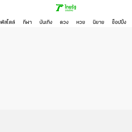
ลฟ์สไตล์
กีฬา
บันเทิง
ดวง
หวย
นิยาย
ช็อปปิ้ง