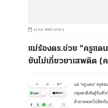
11 ก.ค. 2565 13:32 น.
แม่ร้องตร.ช่วย "ครูแดน"
ยันไม่เกี่ยวยาเสพติด (ค
แม่ "ครูแดน" ครูสอน
+
ก
ก
-ก
กลุ่มชาติพันธุ์จับต
ฟังข่าว
Light
ค้ายาหลอกไปติดกับดั