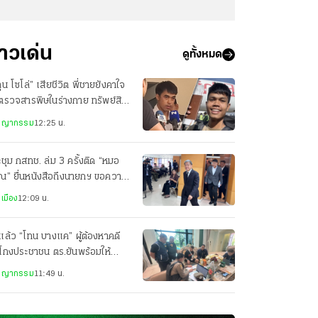
่าวเด่น
ดูทั้งหมด
ุน โซโล่” เสียชีวิต พี่ชายยังคาใจ
ตรวจสารพิษในร่างกาย ทรัพย์สิน
กลับ มีแค่พาสปอร์ต
ชญากรรม
12:25 น.
ชุม กสทช. ล่ม 3 ครั้งติด “หมอ
ณ” ยื่นหนังสือถึงนายกฯ ขอความ
็นธรรม
เมือง
12:09 น.
แล้ว “โทน บางแค” ผู้ต้องหาคดี
โกงประชาชน ตร.ยันพร้อมให้
ามเป็นธรรม
ชญากรรม
11:49 น.